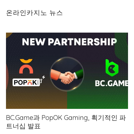
온라인카지노 뉴스
BC.Game과 PopOK Gaming, 획기적인 파
트너십 발표