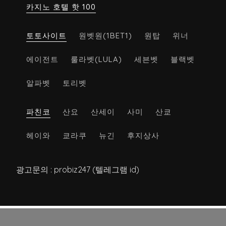
카지노 호텔 핫 100
토토사이트
원벳원(1BET1)
원탑
위너
에이전트
룰라벳(LULA)
세븐벳
블랙벳
알파벳
토리벳
파친코
산요
산세이
사미
산쿄
헤이와
쿄라쿠
뉴긴
후지상사
광고문의 : probiz247 (텔레그램 id)