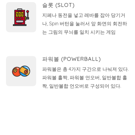
슬롯 (SLOT)
지폐나 동전을 넣고 레바를 잡아 당기거
나, Spin 버턴을 눌러서 앞 화면의 회전하
는 그림의 무늬를 일치 시키는 게임
파워볼 (POWERBALL)
파워볼은 총 4가지 구간으로 나눠져 있다.
파워볼 홀짝, 파워볼 언오버, 일반볼합 홀
짝, 일반볼합 언오버로 구성되어 있다.