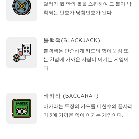
딜러가 휠 안의 볼을 스핀하여 그 볼이 낙
착되는 번호가 당첨번호가 된다.
블랙잭(BLACKJACK)
블랙잭은 단순하게 카드의 합이 21점 또
는 21점에 가까운 사람이 이기는 게임이
다.
바카라 (BACCARAT)
바카라는 두장의 카드를 더한수의 끝자리
가 9에 가까운 쪽이 이기는 게임이다.