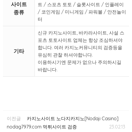
사이트
트 / 스포츠 토토 / 슬롯사이트 / 인플레이
종류
/ 코인게임 / 미니게임 / 파워볼 / 안전놀이
터
신규 카지노사이트, 바카라사이트, 사설 스
포츠 토토사이트 업체는 항상 조심하셔야
합니다. 여러 카지노커뮤니티의 검증등을
기타
유심히 관찰 하셔야합니다.
이용하시기엔 문제가 없으나 주의하시길
바랍니다.
이전글
카지노사이트 노다지카지노[Nodaji Casino]
nodag7979.com 먹튀사이트 검증
23.02.13