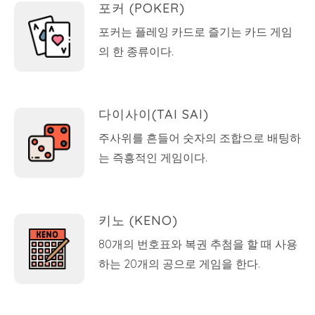
포커 (POKER)
포커는 플레잉 카드로 즐기는 카드 게임
의 한 종류이다.
다이사이(TAI SAI)
주사위를 흔들어 숫자의 조합으로 배팅하
는 즉흥적인 게임이다.
키노 (KENO)
80개의 번호표와 복권 추첨을 할 때 사용
하는 20개의 공으로 게임을 한다.