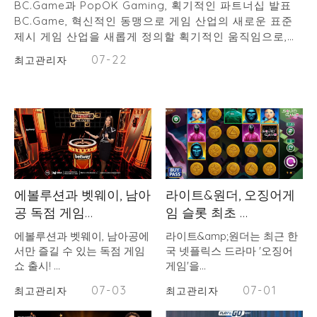
BC.Game과 PopOK Gaming, 획기적인 파트너십 발표
BC.Game, 혁신적인 동맹으로 게임 산업의 새로운 표준
제시 게임 산업을 새롭게 정의할 획기적인 움직임으로,
BC.Game과 PopOK Gaming이 혁신적인 파트너십을 발
07-22
최고관리자
표했습니다. 이 전략적 동맹은 두 브랜드의 강점을 결합하
여 향상된 게임 경험과 혁신적인 콘텐츠를 제공할 것을 약
속합니다. BC.Game과 PopOK Gaming의 혁신적인 협
력, 온라…
에볼루션과 벳웨이, 남아
라이트&원더, 오징어게
공 독점 게임…
임 슬롯 최초 …
에볼루션과 벳웨이, 남아공에
라이트&amp;원더는 최근 한
서만 즐길 수 있는 독점 게임
국 넷플릭스 드라마 '오징어
쇼 출시! …
게임'을…
07-03
07-01
최고관리자
최고관리자