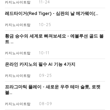
11-24
카지노사이트탑
레드타이거(Red Tiger) - 심판의 날 메가웨이(…
10-25
카지노사이트탑
황금 승수의 세계로 빠져보세요 - 에볼루션 골드 볼
트 …
10-11
카지노사이트탑
온라인 카지노의 필수 AI 기능 4가지
09-25
카지노사이트탑
프라그마틱 플레이 - 새로운 우주 테마 슬롯, 로켓
블…
08-09
카지노사이트탑