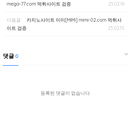
mega-77.com 먹튀사이트 검증
23.02.16
다음글
카지노사이트 미미[MiMi] mimi-02.com 먹튀사
이트 검증
23.02.15
댓글
0
등록된 댓글이 없습니다.