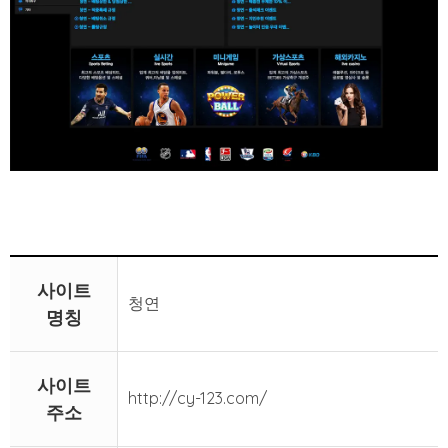
사이트
청연
명칭
사이트
http://cy-123.com/
주소