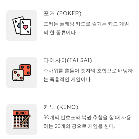
포커 (POKER)
포커는 플레잉 카드로 즐기는 카드 게임
의 한 종류이다.
다이사이(TAI SAI)
주사위를 흔들어 숫자의 조합으로 배팅하
는 즉흥적인 게임이다.
키노 (KENO)
80개의 번호표와 복권 추첨을 할 때 사용
하는 20개의 공으로 게임을 한다.