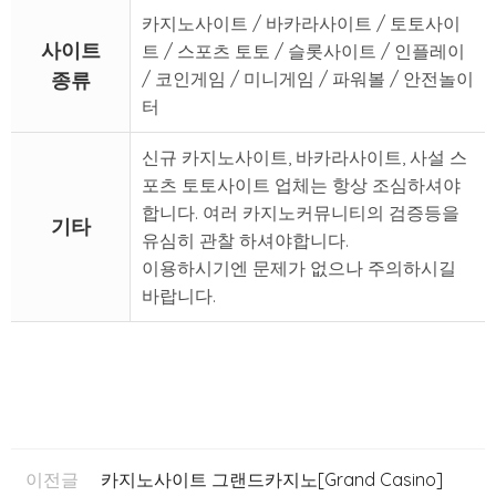
카지노사이트 / 바카라사이트 / 토토사이
사이트
트 / 스포츠 토토 / 슬롯사이트 / 인플레이
종류
/ 코인게임 / 미니게임 / 파워볼 / 안전놀이
터
신규 카지노사이트, 바카라사이트, 사설 스
포츠 토토사이트 업체는 항상 조심하셔야
합니다. 여러 카지노커뮤니티의 검증등을
기타
유심히 관찰 하셔야합니다.
이용하시기엔 문제가 없으나 주의하시길
바랍니다.
이전글
카지노사이트 그랜드카지노[Grand Casino]