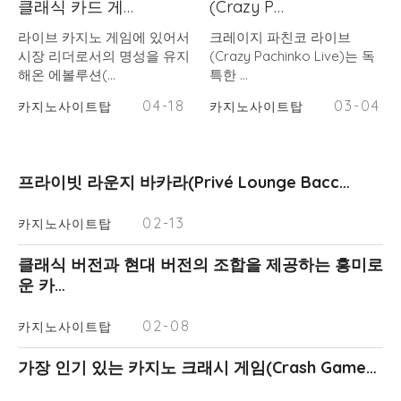
클래식 카드 게…
(Crazy P…
라이브 카지노 게임에 있어서
크레이지 파친코 라이브
시장 리더로서의 명성을 유지
(Crazy Pachinko Live)는 독
해온 에볼루션(…
특한 …
04-18
03-04
카지노사이트탑
카지노사이트탑
프라이빗 라운지 바카라(Privé Lounge Bacc…
02-13
카지노사이트탑
클래식 버전과 현대 버전의 조합을 제공하는 흥미로
운 카…
02-08
카지노사이트탑
가장 인기 있는 카지노 크래시 게임(Crash Game…