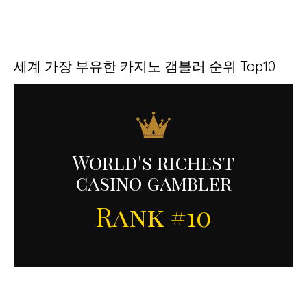
세계 가장 부유한 카지노 갬블러 순위 Top10
World's richest
casino gambler
Rank #10