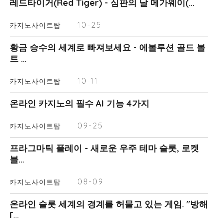
레드타이거(Red Tiger) - 심판의 날 메가웨이(…
10-25
카지노사이트탑
황금 승수의 세계로 빠져보세요 - 에볼루션 골드 볼
트 …
10-11
카지노사이트탑
온라인 카지노의 필수 AI 기능 4가지
09-25
카지노사이트탑
프라그마틱 플레이 - 새로운 우주 테마 슬롯, 로켓
블…
08-09
카지노사이트탑
온라인 슬롯 세계의 경계를 허물고 있는 게임. "방해
[…