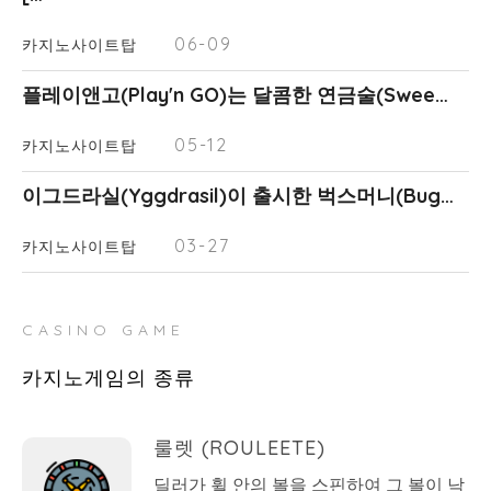
06-09
카지노사이트탑
플레이앤고(Play'n GO)는 달콤한 연금술(Swee…
05-12
카지노사이트탑
이그드라실(Yggdrasil)이 출시한 벅스머니(Bug…
03-27
카지노사이트탑
CASINO GAME
카지노게임의 종류
룰렛 (ROULEETE)
딜러가 휠 안의 볼을 스핀하여 그 볼이 낙