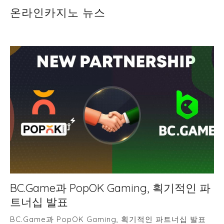
온라인카지노 뉴스
BC.Game과 PopOK Gaming, 획기적인 파
트너십 발표
BC.Game과 PopOK Gaming, 획기적인 파트너십 발표