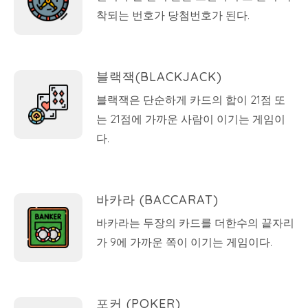
착되는 번호가 당첨번호가 된다.
블랙잭(BLACKJACK)
블랙잭은 단순하게 카드의 합이 21점 또
는 21점에 가까운 사람이 이기는 게임이
다.
바카라 (BACCARAT)
바카라는 두장의 카드를 더한수의 끝자리
가 9에 가까운 쪽이 이기는 게임이다.
포커 (POKER)