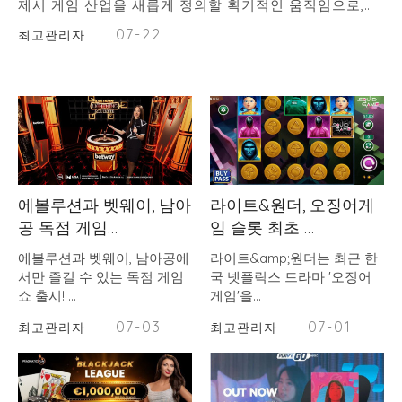
제시 게임 산업을 새롭게 정의할 획기적인 움직임으로,
BC.Game과 PopOK Gaming이 혁신적인 파트너십을 발
07-22
최고관리자
표했습니다. 이 전략적 동맹은 두 브랜드의 강점을 결합하
여 향상된 게임 경험과 혁신적인 콘텐츠를 제공할 것을 약
속합니다. BC.Game과 PopOK Gaming의 혁신적인 협
력, 온라…
에볼루션과 벳웨이, 남아
라이트&원더, 오징어게
공 독점 게임…
임 슬롯 최초 …
에볼루션과 벳웨이, 남아공에
라이트&amp;원더는 최근 한
서만 즐길 수 있는 독점 게임
국 넷플릭스 드라마 '오징어
쇼 출시! …
게임'을…
07-03
07-01
최고관리자
최고관리자