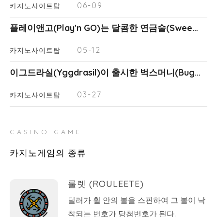
06-09
카지노사이트탑
플레이앤고(Play'n GO)는 달콤한 연금술(Swee…
05-12
카지노사이트탑
이그드라실(Yggdrasil)이 출시한 벅스머니(Bug…
03-27
카지노사이트탑
CASINO GAME
카지노게임의 종류
룰렛 (ROULEETE)
딜러가 휠 안의 볼을 스핀하여 그 볼이 낙
착되는 번호가 당첨번호가 된다.