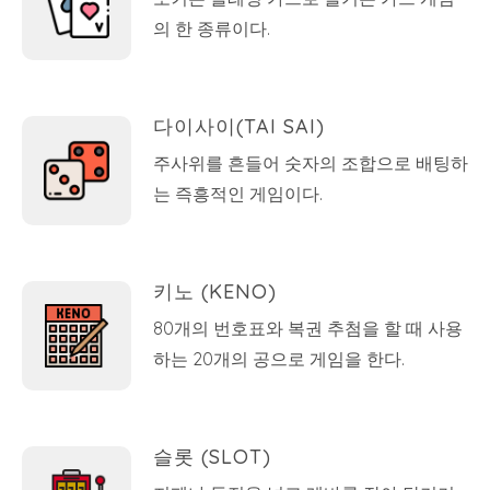
의 한 종류이다.
다이사이(TAI SAI)
주사위를 흔들어 숫자의 조합으로 배팅하
는 즉흥적인 게임이다.
키노 (KENO)
80개의 번호표와 복권 추첨을 할 때 사용
하는 20개의 공으로 게임을 한다.
슬롯 (SLOT)