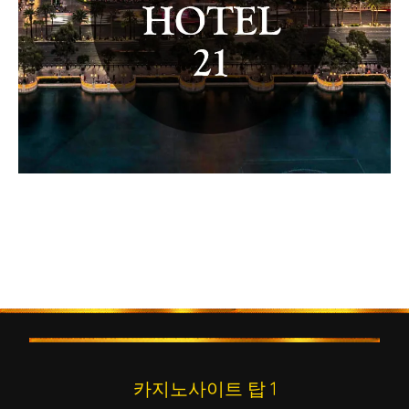
카지노사이트 탑 1