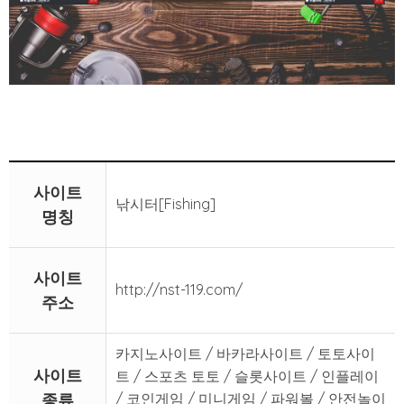
사이트
낚시터[Fishing]
명칭
사이트
http://nst-119.com/
주소
카지노사이트 / 바카라사이트 / 토토사이
사이트
트 / 스포츠 토토 / 슬롯사이트 / 인플레이
종류
/ 코인게임 / 미니게임 / 파워볼 / 안전놀이