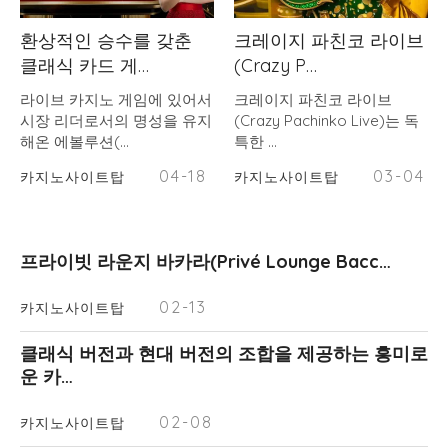
환상적인 승수를 갖춘
크레이지 파친코 라이브
클래식 카드 게…
(Crazy P…
라이브 카지노 게임에 있어서
크레이지 파친코 라이브
시장 리더로서의 명성을 유지
(Crazy Pachinko Live)는 독
해온 에볼루션(…
특한 …
04-18
03-04
카지노사이트탑
카지노사이트탑
프라이빗 라운지 바카라(Privé Lounge Bacc…
02-13
카지노사이트탑
클래식 버전과 현대 버전의 조합을 제공하는 흥미로
운 카…
02-08
카지노사이트탑