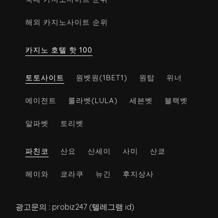
해외 카지노사이트 순위
카지노 호텔 핫 100
토토사이트
원벳원(1BET1)
원탑
위너
에이전트
룰라벳(LULA)
세븐벳
블랙벳
알파벳
토리벳
파친코
산요
산세이
사미
산쿄
헤이와
쿄라쿠
뉴긴
후지상사
광고문의 : probiz247 (텔레그램 id)