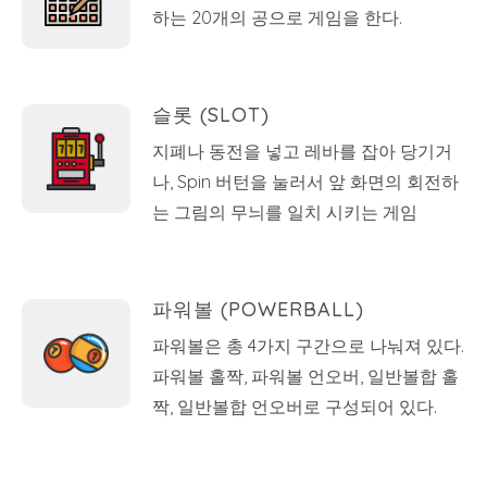
하는 20개의 공으로 게임을 한다.
슬롯 (SLOT)
지폐나 동전을 넣고 레바를 잡아 당기거
나, Spin 버턴을 눌러서 앞 화면의 회전하
는 그림의 무늬를 일치 시키는 게임
파워볼 (POWERBALL)
파워볼은 총 4가지 구간으로 나눠져 있다.
파워볼 홀짝, 파워볼 언오버, 일반볼합 홀
짝, 일반볼합 언오버로 구성되어 있다.