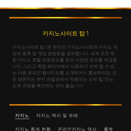
카지노사이트 탑 1
카지노사이트 탑 1은 온라인 카지노사이트와 카지노 게
임의 종류 및 게임 방법등을 공유합니다. 세계 곳곳 핫
한 카지노 호텔 관광정보를 등의 다양한 정보를 제공합
니다. 그리고 특정 페이지에서 사용자가 도박 할 수 있
는 다른 온라인 웹사이트를 소개하거나 홍보하지만, 모
든 방문자는 현지 관할권에서 적용되는 도박 및/또는
도박 규정을 확인하는 것이 좋습니다.
카지노
카지노 역사 및 유래
카지노 통계 현황
온라인카지노 역사
룰렛