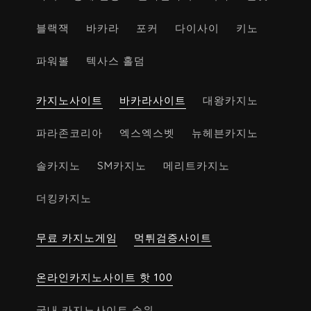
블랙잭
바카라
포커
다이사이
키노
파워볼
텍사스 홀덤
카지노사이트
바카라사이트
대왕카지노
파라존코리아
엑스엑스벳
뉴헤븐카지노
솔카지노
SM카지노
메리트카지노
더킹카지노
무료 카지노게임
먹튀검증사이트
온라인카지노사이트 핫 100
국내 카지노사이트 순위