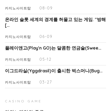
08-09
카지노사이트탑
온라인 슬롯 세계의 경계를 허물고 있는 게임. "방해
[…
06-09
카지노사이트탑
플레이앤고(Play'n GO)는 달콤한 연금술(Swee…
05-12
카지노사이트탑
이그드라실(Yggdrasil)이 출시한 벅스머니(Bug…
03-27
카지노사이트탑
CASINO GAME