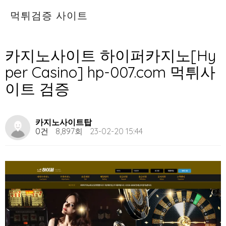
먹튀검증 사이트
카지노사이트 하이퍼카지노[Hy
per Casino] hp-007.com 먹튀사
이트 검증
카지노사이트탑
0건
8,897회
23-02-20 15:44