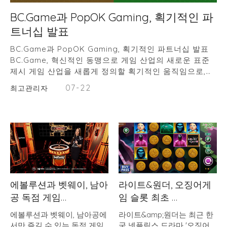
BC.Game과 PopOK Gaming, 획기적인 파
트너십 발표
BC.Game과 PopOK Gaming, 획기적인 파트너십 발표
BC.Game, 혁신적인 동맹으로 게임 산업의 새로운 표준
제시 게임 산업을 새롭게 정의할 획기적인 움직임으로,
BC.Game과 PopOK Gaming이 혁신적인 파트너십을 발
07-22
최고관리자
표했습니다. 이 전략적 동맹은 두 브랜드의 강점을 결합하
여 향상된 게임 경험과 혁신적인 콘텐츠를 제공할 것을 약
속합니다. BC.Game과 PopOK Gaming의 혁신적인 협
력, 온라…
에볼루션과 벳웨이, 남아
라이트&원더, 오징어게
공 독점 게임…
임 슬롯 최초 …
에볼루션과 벳웨이, 남아공에
라이트&amp;원더는 최근 한
서만 즐길 수 있는 독점 게임
국 넷플릭스 드라마 '오징어