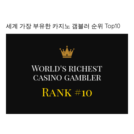
세계 가장 부유한 카지노 갬블러 순위 Top10
World's richest
casino gambler
Rank #10