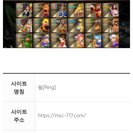
사이트
링[Ring]
명칭
사이트
https://msc-777.com/
주소