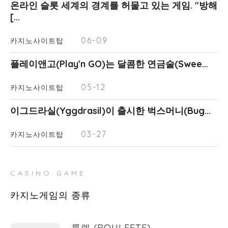
온라인 슬롯 세계의 경계를 허물고 있는 게임. "방해
[…
06-09
카지노사이트탑
플레이앤고(Play'n GO)는 달콤한 연금술(Swee…
05-12
카지노사이트탑
이그드라실(Yggdrasil)이 출시한 벅스머니(Bug…
03-27
카지노사이트탑
CASINO GAME
카지노게임의 종류
룰렛 (ROULEETE)