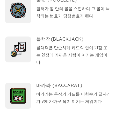
딜러가 휠 안의 볼을 스핀하여 그 볼이 낙
착되는 번호가 당첨번호가 된다.
블랙잭(BLACKJACK)
블랙잭은 단순하게 카드의 합이 21점 또
는 21점에 가까운 사람이 이기는 게임이
다.
바카라 (BACCARAT)
바카라는 두장의 카드를 더한수의 끝자리
가 9에 가까운 쪽이 이기는 게임이다.