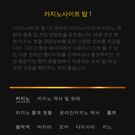
카지노사이트 탑 1
카지노사이트 탑 1은 온라인 카지노사이트와 카지노 게
임의 종류 및 게임 방법등을 공유합니다. 세계 곳곳 핫
한 카지노 호텔 관광정보를 등의 다양한 정보를 제공합
니다. 그리고 특정 페이지에서 사용자가 도박 할 수 있
는 다른 온라인 웹사이트를 소개하거나 홍보하지만, 모
든 방문자는 현지 관할권에서 적용되는 도박 및/또는
도박 규정을 확인하는 것이 좋습니다.
카지노
카지노 역사 및 유래
카지노 통계 현황
온라인카지노 역사
룰렛
블랙잭
바카라
포커
다이사이
키노