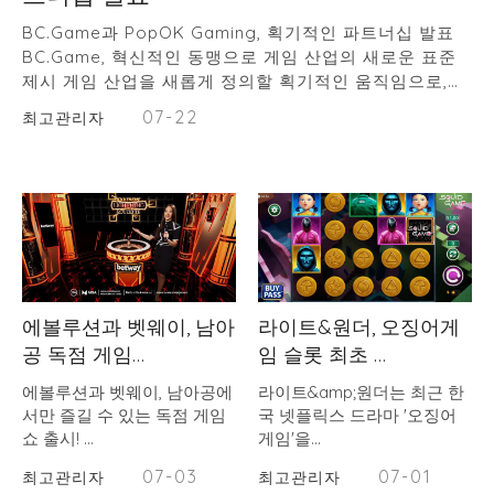
BC.Game과 PopOK Gaming, 획기적인 파트너십 발표
BC.Game, 혁신적인 동맹으로 게임 산업의 새로운 표준
제시 게임 산업을 새롭게 정의할 획기적인 움직임으로,
BC.Game과 PopOK Gaming이 혁신적인 파트너십을 발
07-22
최고관리자
표했습니다. 이 전략적 동맹은 두 브랜드의 강점을 결합하
여 향상된 게임 경험과 혁신적인 콘텐츠를 제공할 것을 약
속합니다. BC.Game과 PopOK Gaming의 혁신적인 협
력, 온라…
에볼루션과 벳웨이, 남아
라이트&원더, 오징어게
공 독점 게임…
임 슬롯 최초 …
에볼루션과 벳웨이, 남아공에
라이트&amp;원더는 최근 한
서만 즐길 수 있는 독점 게임
국 넷플릭스 드라마 '오징어
쇼 출시! …
게임'을…
07-03
07-01
최고관리자
최고관리자