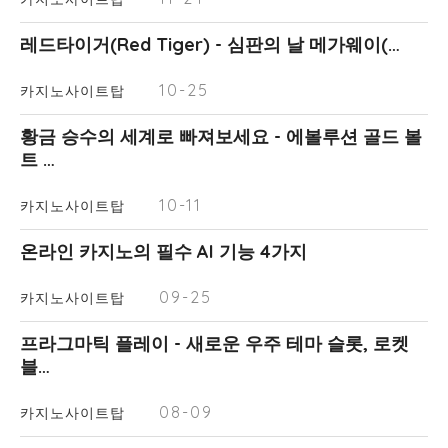
레드타이거(Red Tiger) - 심판의 날 메가웨이(…
10-25
카지노사이트탑
황금 승수의 세계로 빠져보세요 - 에볼루션 골드 볼
트 …
10-11
카지노사이트탑
온라인 카지노의 필수 AI 기능 4가지
09-25
카지노사이트탑
프라그마틱 플레이 - 새로운 우주 테마 슬롯, 로켓
블…
08-09
카지노사이트탑