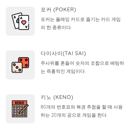
포커 (POKER)
포커는 플레잉 카드로 즐기는 카드 게임
의 한 종류이다.
다이사이(TAI SAI)
주사위를 흔들어 숫자의 조합으로 배팅하
는 즉흥적인 게임이다.
키노 (KENO)
80개의 번호표와 복권 추첨을 할 때 사용
하는 20개의 공으로 게임을 한다.