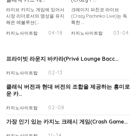
라이브 카지노 게임에 있어서
크레이지 파친코 라이브
시장 리더로서의 명성을 유지
(Crazy Pachinko Live)는 독
해온 에볼루션(…
특한 …
04-18
03-04
카지노사이트탑
카지노사이트탑
프라이빗 라운지 바카라(Privé Lounge Bacc…
02-13
카지노사이트탑
클래식 버전과 현대 버전의 조합을 제공하는 흥미로
운 카…
02-08
카지노사이트탑
가장 인기 있는 카지노 크래시 게임(Crash Game…
11-24
카지노사이트탑