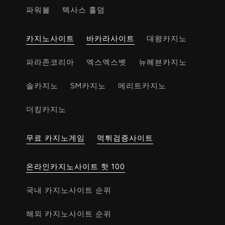
파워볼
텍사스 홀덤
카지노사이트
바카라사이트
대왕카지노
파라존코리아
엑스엑스벳
뉴헤븐카지노
솔카지노
SM카지노
메리트카지노
더킹카지노
무료 카지노게임
먹튀검증사이트
온라인카지노사이트 핫 100
국내 카지노사이트 순위
해외 카지노사이트 순위