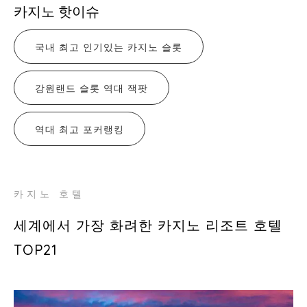
카지노 핫이슈
국내 최고 인기있는 카지노 슬롯
강원랜드 슬롯 역대 잭팟
역대 최고 포커랭킹
카지노 호텔
세계에서 가장 화려한 카지노 리조트 호텔
TOP21