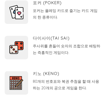
포커 (POKER)
포커는 플레잉 카드로 즐기는 카드 게임
의 한 종류이다.
다이사이(TAI SAI)
주사위를 흔들어 숫자의 조합으로 배팅하
는 즉흥적인 게임이다.
키노 (KENO)
80개의 번호표와 복권 추첨을 할 때 사용
하는 20개의 공으로 게임을 한다.