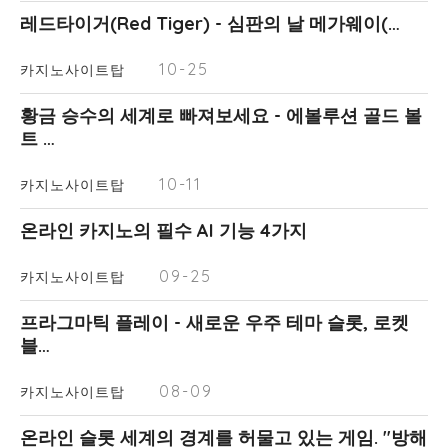
레드타이거(Red Tiger) - 심판의 날 메가웨이(…
10-25
카지노사이트탑
황금 승수의 세계로 빠져보세요 - 에볼루션 골드 볼
트 …
10-11
카지노사이트탑
온라인 카지노의 필수 AI 기능 4가지
09-25
카지노사이트탑
프라그마틱 플레이 - 새로운 우주 테마 슬롯, 로켓
블…
08-09
카지노사이트탑
온라인 슬롯 세계의 경계를 허물고 있는 게임. "방해