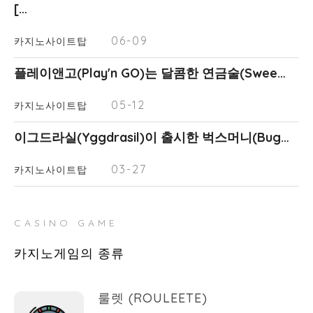
[…
06-09
카지노사이트탑
플레이앤고(Play'n GO)는 달콤한 연금술(Swee…
05-12
카지노사이트탑
이그드라실(Yggdrasil)이 출시한 벅스머니(Bug…
03-27
카지노사이트탑
CASINO GAME
카지노게임의 종류
룰렛 (ROULEETE)