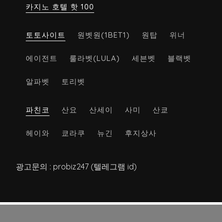
카지노 호텔 핫 100
토토사이트
원벳원(1BET1)
원탑
위너
에이전트
룰라벳(LULA)
세븐벳
블랙벳
알파벳
토리벳
파친코
산요
산세이
사미
산쿄
헤이와
쿄라쿠
뉴긴
후지상사
광고문의 : probiz247 (텔레그램 id)