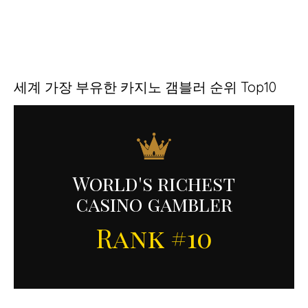
세계 가장 부유한 카지노 갬블러 순위 Top10
World's richest
casino gambler
Rank #10