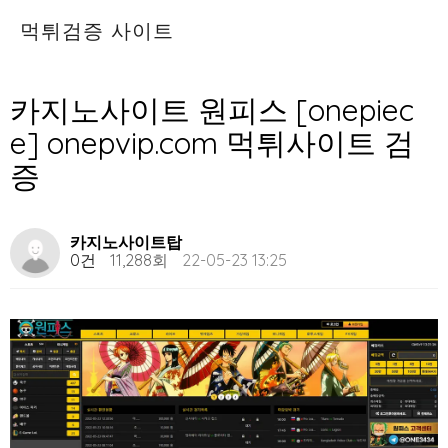
먹튀검증 사이트
카지노사이트 원피스 [onepiec
e] onepvip.com 먹튀사이트 검
증
카지노사이트탑
0건
11,288회
22-05-23 13:25