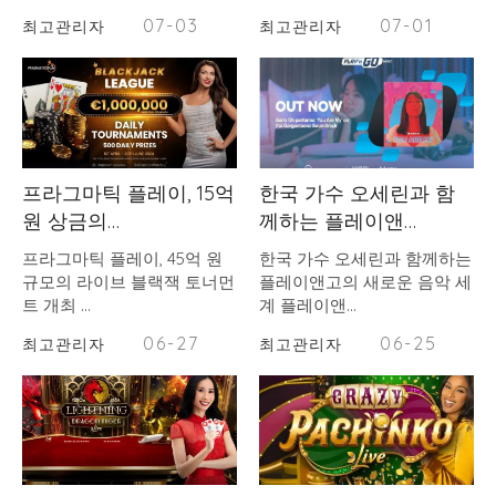
07-03
07-01
최고관리자
최고관리자
프라그마틱 플레이, 15억
한국 가수 오세린과 함
원 상금의…
께하는 플레이앤…
프라그마틱 플레이, 45억 원
한국 가수 오세린과 함께하는
규모의 라이브 블랙잭 토너먼
플레이앤고의 새로운 음악 세
트 개최 …
계 플레이앤…
06-27
06-25
최고관리자
최고관리자