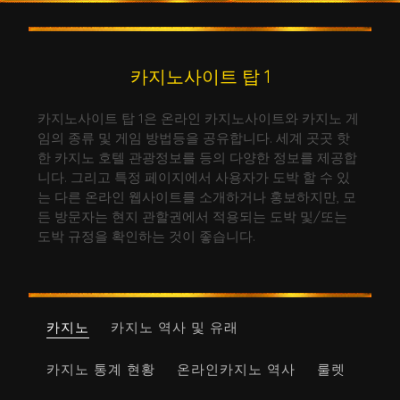
카지노사이트 탑 1
카지노사이트 탑 1은 온라인 카지노사이트와 카지노 게
임의 종류 및 게임 방법등을 공유합니다. 세계 곳곳 핫
한 카지노 호텔 관광정보를 등의 다양한 정보를 제공합
니다. 그리고 특정 페이지에서 사용자가 도박 할 수 있
는 다른 온라인 웹사이트를 소개하거나 홍보하지만, 모
든 방문자는 현지 관할권에서 적용되는 도박 및/또는
도박 규정을 확인하는 것이 좋습니다.
카지노
카지노 역사 및 유래
카지노 통계 현황
온라인카지노 역사
룰렛