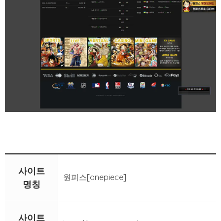
사이트
원피스[onepiece]
명칭
사이트