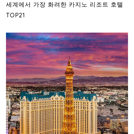
세계에서 가장 화려한 카지노 리조트 호텔
TOP21