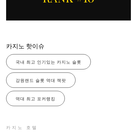
카지노 핫이슈
국내 최고 인기있는 카지노 슬롯
강원랜드 슬롯 역대 잭팟
역대 최고 포커랭킹
카지노 호텔