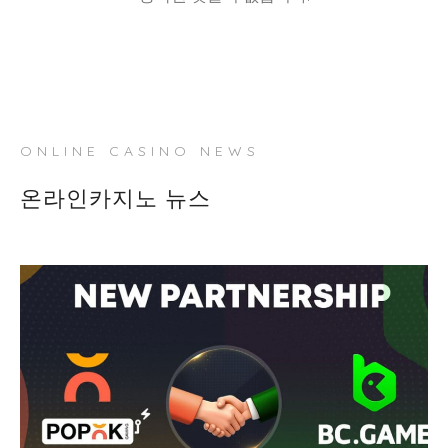
ONLINE CASINO NEWS
온라인카지노 뉴스