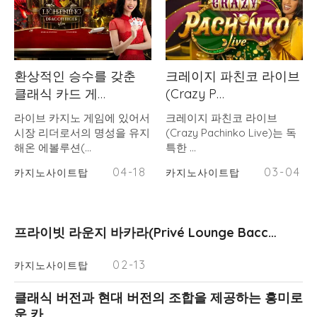
환상적인 승수를 갖춘
크레이지 파친코 라이브
클래식 카드 게…
(Crazy P…
라이브 카지노 게임에 있어서
크레이지 파친코 라이브
시장 리더로서의 명성을 유지
(Crazy Pachinko Live)는 독
해온 에볼루션(…
특한 …
04-18
03-04
카지노사이트탑
카지노사이트탑
프라이빗 라운지 바카라(Privé Lounge Bacc…
02-13
카지노사이트탑
클래식 버전과 현대 버전의 조합을 제공하는 흥미로
운 카…