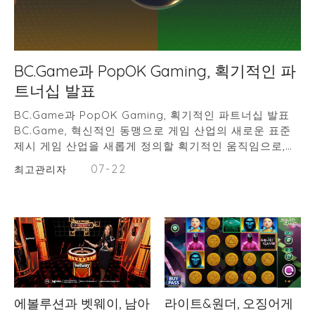
BC.Game과 PopOK Gaming, 획기적인 파
트너십 발표
BC.Game과 PopOK Gaming, 획기적인 파트너십 발표
BC.Game, 혁신적인 동맹으로 게임 산업의 새로운 표준
제시 게임 산업을 새롭게 정의할 획기적인 움직임으로,
BC.Game과 PopOK Gaming이 혁신적인 파트너십을 발
07-22
최고관리자
표했습니다. 이 전략적 동맹은 두 브랜드의 강점을 결합하
여 향상된 게임 경험과 혁신적인 콘텐츠를 제공할 것을 약
속합니다. BC.Game과 PopOK Gaming의 혁신적인 협
력, 온라…
에볼루션과 벳웨이, 남아
라이트&원더, 오징어게