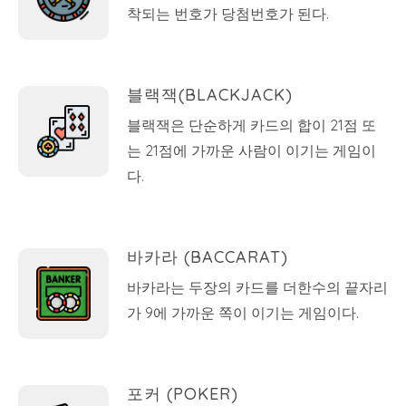
착되는 번호가 당첨번호가 된다.
블랙잭(BLACKJACK)
블랙잭은 단순하게 카드의 합이 21점 또
는 21점에 가까운 사람이 이기는 게임이
다.
바카라 (BACCARAT)
바카라는 두장의 카드를 더한수의 끝자리
가 9에 가까운 쪽이 이기는 게임이다.
포커 (POKER)