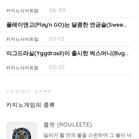
06-09
카지노사이트탑
플레이앤고(Play'n GO)는 달콤한 연금술(Swee…
05-12
카지노사이트탑
이그드라실(Yggdrasil)이 출시한 벅스머니(Bug…
03-27
카지노사이트탑
CASINO GAME
카지노게임의 종류
룰렛 (ROULEETE)
딜러가 휠 안의 볼을 스핀하여 그 볼이 낙