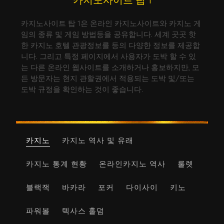
카지노사이트 탑 1은 온라인 카지노사이트와 카지노 게
임의 종류 및 게임 방법등을 공유합니다. 세계 곳곳 핫
한 카지노 호텔 관광정보를 등의 다양한 정보를 제공합
니다. 그리고 특정 페이지에서 사용자가 도박 할 수 있
는 다른 온라인 웹사이트를 소개하거나 홍보하지만, 모
든 방문자는 현지 관할권에서 적용되는 도박 및/또는
도박 규정을 확인하는 것이 좋습니다.
카지노
카지노 역사 및 유래
카지노 통계 현황
온라인카지노 역사
룰렛
블랙잭
바카라
포커
다이사이
키노
파워볼
텍사스 홀덤