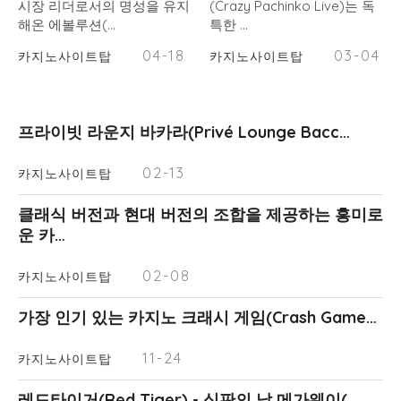
시장 리더로서의 명성을 유지
(Crazy Pachinko Live)는 독
해온 에볼루션(…
특한 …
04-18
03-04
카지노사이트탑
카지노사이트탑
프라이빗 라운지 바카라(Privé Lounge Bacc…
02-13
카지노사이트탑
클래식 버전과 현대 버전의 조합을 제공하는 흥미로
운 카…
02-08
카지노사이트탑
가장 인기 있는 카지노 크래시 게임(Crash Game…
11-24
카지노사이트탑
레드타이거(Red Tiger) - 심판의 날 메가웨이(…