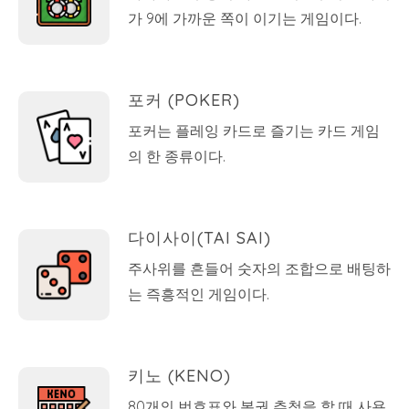
가 9에 가까운 쪽이 이기는 게임이다.
포커 (POKER)
포커는 플레잉 카드로 즐기는 카드 게임
의 한 종류이다.
다이사이(TAI SAI)
주사위를 흔들어 숫자의 조합으로 배팅하
는 즉흥적인 게임이다.
키노 (KENO)
80개의 번호표와 복권 추첨을 할 때 사용