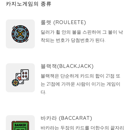
카지노게임의 종류
룰렛 (ROULEETE)
딜러가 휠 안의 볼을 스핀하여 그 볼이 낙
착되는 번호가 당첨번호가 된다.
블랙잭(BLACKJACK)
블랙잭은 단순하게 카드의 합이 21점 또
는 21점에 가까운 사람이 이기는 게임이
다.
바카라 (BACCARAT)
바카라는 두장의 카드를 더한수의 끝자리