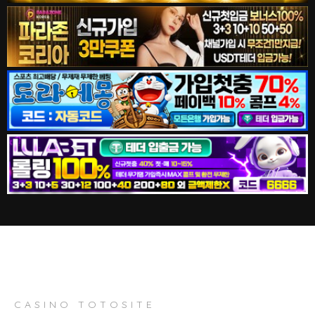
CASINO TOTOSITE