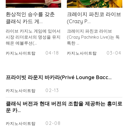
환상적인 승수를 갖춘
크레이지 파친코 라이브
클래식 카드 게…
(Crazy P…
라이브 카지노 게임에 있어서
크레이지 파친코 라이브
시장 리더로서의 명성을 유지
(Crazy Pachinko Live)는 독
해온 에볼루션(…
특한 …
04-18
03-04
카지노사이트탑
카지노사이트탑
프라이빗 라운지 바카라(Privé Lounge Bacc…
02-13
카지노사이트탑
클래식 버전과 현대 버전의 조합을 제공하는 흥미로
운 카…
02-08
카지노사이트탑