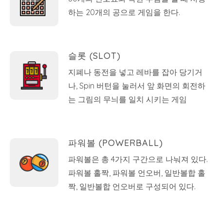
하는 20개의 공으로 게임을 한다.
슬롯 (SLOT)
지폐나 동전을 넣고 레바를 잡아 당기거
나, Spin 버턴을 눌러서 앞 화면의 회전하
는 그림의 무늬를 일치 시키는 게임
파워볼 (POWERBALL)
파워볼은 총 4가지 구간으로 나눠져 있다.
파워볼 홀짝, 파워볼 언오버, 일반볼합 홀
짝, 일반볼합 언오버로 구성되어 있다.