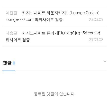
이전글
카지노사이트 라운지카지노[Lounge Casino]
lounge-777.com 먹튀사이트 검증
23.03.09
다음글
카지노사이트 쥬라기[Jyulagi] jrg-156.com 먹
튀사이트 검증
23.03.08
댓글
0
등록된 댓글이 없습니다.