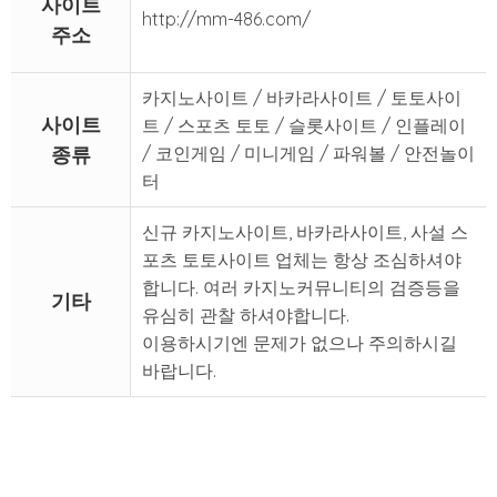
사이트
http://mm-486.com/
주소
카지노사이트 / 바카라사이트 / 토토사이
사이트
트 / 스포츠 토토 / 슬롯사이트 / 인플레이
종류
/ 코인게임 / 미니게임 / 파워볼 / 안전놀이
터
신규 카지노사이트, 바카라사이트, 사설 스
포츠 토토사이트 업체는 항상 조심하셔야
합니다. 여러 카지노커뮤니티의 검증등을
기타
유심히 관찰 하셔야합니다.
이용하시기엔 문제가 없으나 주의하시길
바랍니다.