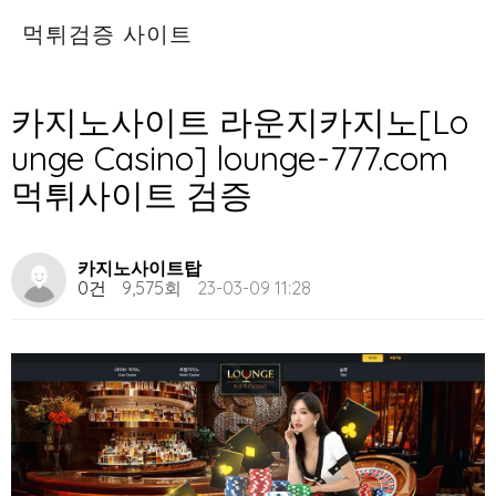
먹튀검증 사이트
카지노사이트 라운지카지노[Lo
unge Casino] lounge-777.com
먹튀사이트 검증
카지노사이트탑
0건
9,575회
23-03-09 11:28