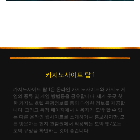
카지노사이트 탑 1
카지노사이트 탑 1은 온라인 카지노사이트와 카지노 게
임의 종류 및 게임 방법등을 공유합니다. 세계 곳곳 핫
한 카지노 호텔 관광정보를 등의 다양한 정보를 제공합
니다. 그리고 특정 페이지에서 사용자가 도박 할 수 있
는 다른 온라인 웹사이트를 소개하거나 홍보하지만, 모
든 방문자는 현지 관할권에서 적용되는 도박 및/또는
도박 규정을 확인하는 것이 좋습니다.