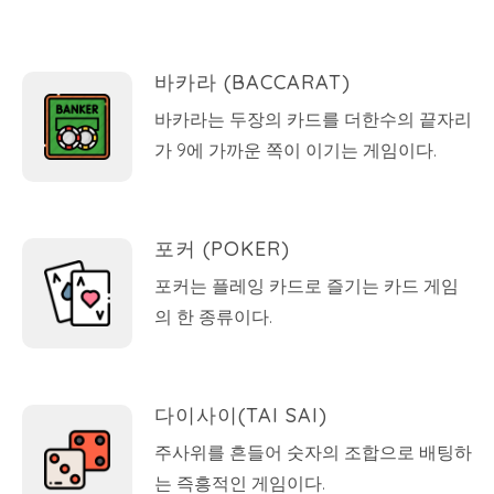
바카라 (BACCARAT)
바카라는 두장의 카드를 더한수의 끝자리
가 9에 가까운 쪽이 이기는 게임이다.
포커 (POKER)
포커는 플레잉 카드로 즐기는 카드 게임
의 한 종류이다.
다이사이(TAI SAI)
주사위를 흔들어 숫자의 조합으로 배팅하
는 즉흥적인 게임이다.