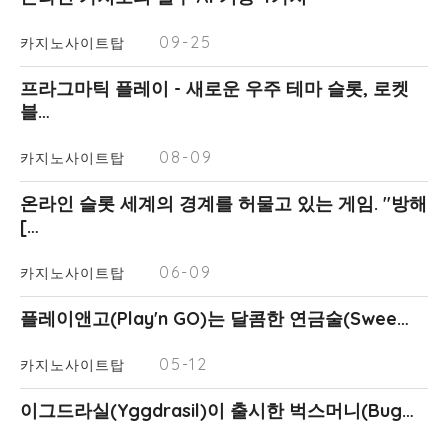
09-25
카지노사이트탑
프라그마틱 플레이 - 새로운 우주 테마 슬롯, 로켓
블…
08-09
카지노사이트탑
온라인 슬롯 세계의 경계를 허물고 있는 게임. "방해
[…
06-09
카지노사이트탑
플레이앤고(Play'n GO)는 달콤한 연금술(Swee…
05-12
카지노사이트탑
이그드라실(Yggdrasil)이 출시한 벅스머니(Bug…