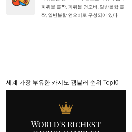
파워볼 홀짝, 파워볼 언오버, 일반볼합 홀
짝, 일반볼합 언오버로 구성되어 있다.
세계 가장 부유한 카지노 갬블러 순위 Top10
World's richest