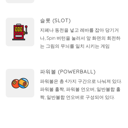
슬롯 (SLOT)
지폐나 동전을 넣고 레바를 잡아 당기거
나, Spin 버턴을 눌러서 앞 화면의 회전하
는 그림의 무늬를 일치 시키는 게임
파워볼 (POWERBALL)
파워볼은 총 4가지 구간으로 나눠져 있다.
파워볼 홀짝, 파워볼 언오버, 일반볼합 홀
짝, 일반볼합 언오버로 구성되어 있다.