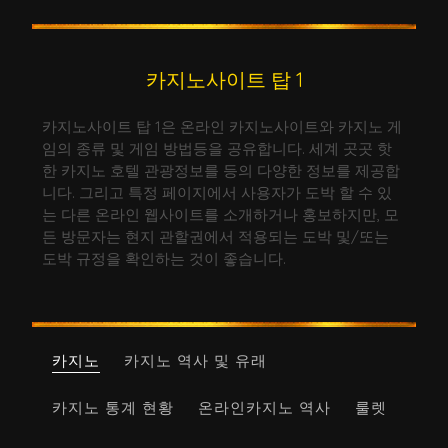
카지노사이트 탑 1
카지노사이트 탑 1은 온라인 카지노사이트와 카지노 게
임의 종류 및 게임 방법등을 공유합니다. 세계 곳곳 핫
한 카지노 호텔 관광정보를 등의 다양한 정보를 제공합
니다. 그리고 특정 페이지에서 사용자가 도박 할 수 있
는 다른 온라인 웹사이트를 소개하거나 홍보하지만, 모
든 방문자는 현지 관할권에서 적용되는 도박 및/또는
도박 규정을 확인하는 것이 좋습니다.
카지노
카지노 역사 및 유래
카지노 통계 현황
온라인카지노 역사
룰렛