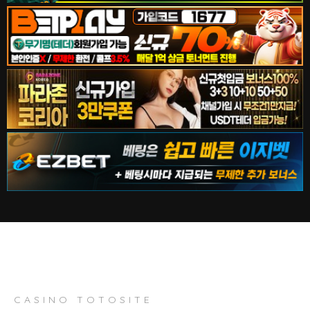
CASINO TOTOSITE