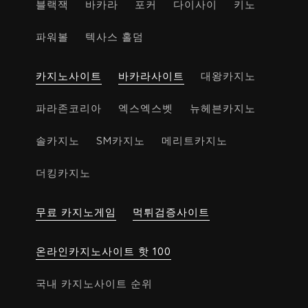
블랙잭
바카라
포커
다이사이
키노
파워볼
텍사스 홀덤
카지노사이트
바카라사이트
대왕카지노
파라존코리아
엑스엑스벳
뉴헤븐카지노
솔카지노
SM카지노
메리트카지노
더킹카지노
무료 카지노게임
먹튀검증사이트
온라인카지노사이트 핫 100
국내 카지노사이트 순위