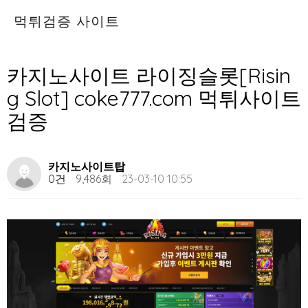
먹튀검증 사이트
카지노사이트 라이징슬롯[Risin
g Slot] coke777.com 먹튀사이트
검증
카지노사이트탑
0건
9,486회
23-03-10 10:55