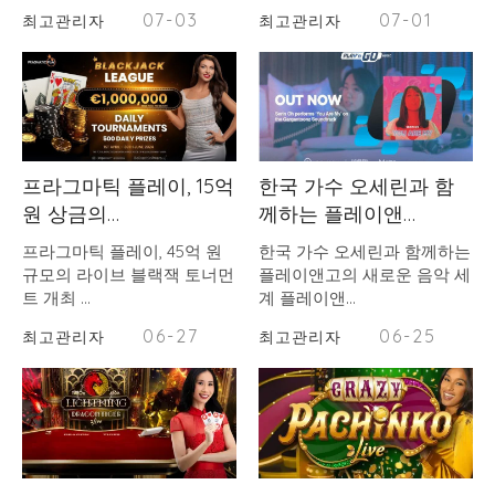
07-03
07-01
최고관리자
최고관리자
프라그마틱 플레이, 15억
한국 가수 오세린과 함
원 상금의…
께하는 플레이앤…
프라그마틱 플레이, 45억 원
한국 가수 오세린과 함께하는
규모의 라이브 블랙잭 토너먼
플레이앤고의 새로운 음악 세
트 개최 …
계 플레이앤…
06-27
06-25
최고관리자
최고관리자