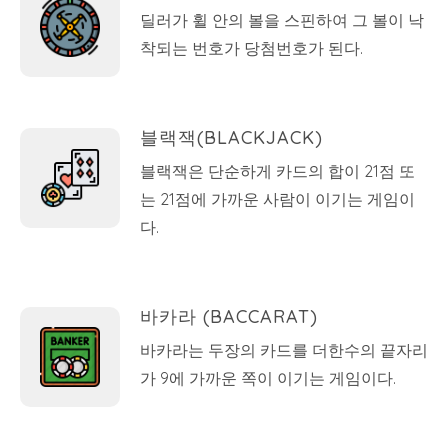
딜러가 휠 안의 볼을 스핀하여 그 볼이 낙
착되는 번호가 당첨번호가 된다.
블랙잭(BLACKJACK)
블랙잭은 단순하게 카드의 합이 21점 또
는 21점에 가까운 사람이 이기는 게임이
다.
바카라 (BACCARAT)
바카라는 두장의 카드를 더한수의 끝자리
가 9에 가까운 쪽이 이기는 게임이다.