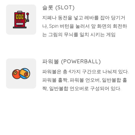
슬롯 (SLOT)
지폐나 동전을 넣고 레바를 잡아 당기거
나, Spin 버턴을 눌러서 앞 화면의 회전하
는 그림의 무늬를 일치 시키는 게임
파워볼 (POWERBALL)
파워볼은 총 4가지 구간으로 나눠져 있다.
파워볼 홀짝, 파워볼 언오버, 일반볼합 홀
짝, 일반볼합 언오버로 구성되어 있다.