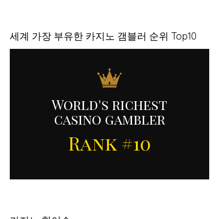
세계 가장 부유한 카지노 갬블러 순위 Top10
World's richest
casino gambler
Rank #10