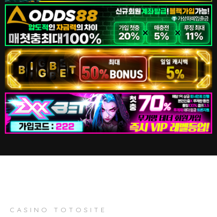
CASINO TOTOSITE