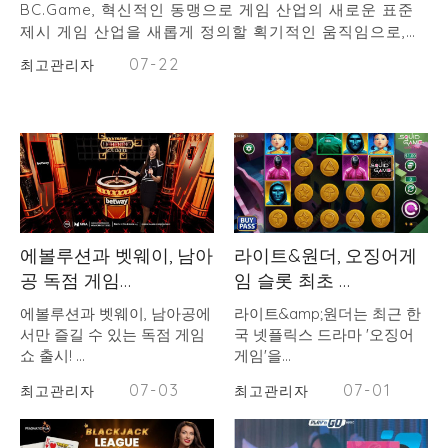
BC.Game, 혁신적인 동맹으로 게임 산업의 새로운 표준
제시 게임 산업을 새롭게 정의할 획기적인 움직임으로,
BC.Game과 PopOK Gaming이 혁신적인 파트너십을 발
07-22
최고관리자
표했습니다. 이 전략적 동맹은 두 브랜드의 강점을 결합하
여 향상된 게임 경험과 혁신적인 콘텐츠를 제공할 것을 약
속합니다. BC.Game과 PopOK Gaming의 혁신적인 협
력, 온라…
에볼루션과 벳웨이, 남아
라이트&원더, 오징어게
공 독점 게임…
임 슬롯 최초 …
에볼루션과 벳웨이, 남아공에
라이트&amp;원더는 최근 한
서만 즐길 수 있는 독점 게임
국 넷플릭스 드라마 '오징어
쇼 출시! …
게임'을…
07-03
07-01
최고관리자
최고관리자