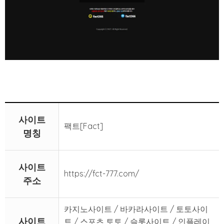
사이트
팩트[Fact]
명칭
사이트
https://fct-777.com/
주소
카지노사이트 / 바카라사이트 / 토토사이
사이트
트 / 스포츠 토토 / 슬롯사이트 / 인플레이