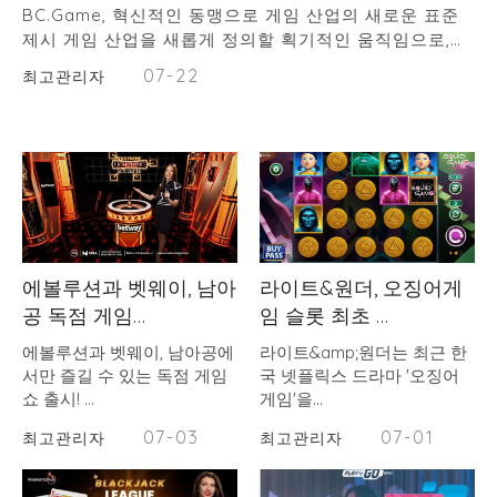
BC.Game, 혁신적인 동맹으로 게임 산업의 새로운 표준
제시 게임 산업을 새롭게 정의할 획기적인 움직임으로,
BC.Game과 PopOK Gaming이 혁신적인 파트너십을 발
07-22
최고관리자
표했습니다. 이 전략적 동맹은 두 브랜드의 강점을 결합하
여 향상된 게임 경험과 혁신적인 콘텐츠를 제공할 것을 약
속합니다. BC.Game과 PopOK Gaming의 혁신적인 협
력, 온라…
에볼루션과 벳웨이, 남아
라이트&원더, 오징어게
공 독점 게임…
임 슬롯 최초 …
에볼루션과 벳웨이, 남아공에
라이트&amp;원더는 최근 한
서만 즐길 수 있는 독점 게임
국 넷플릭스 드라마 '오징어
쇼 출시! …
게임'을…
07-03
07-01
최고관리자
최고관리자