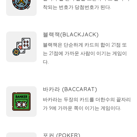
착되는 번호가 당첨번호가 된다.
블랙잭(BLACKJACK)
블랙잭은 단순하게 카드의 합이 21점 또
는 21점에 가까운 사람이 이기는 게임이
다.
바카라 (BACCARAT)
바카라는 두장의 카드를 더한수의 끝자리
가 9에 가까운 쪽이 이기는 게임이다.
포커 (POKER)