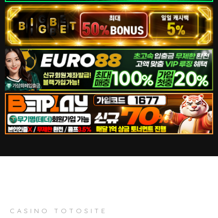
CASINO TOTOSITE