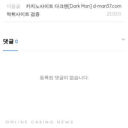
다음글
카지노사이트 다크맨[Dark Man] d-man37.com
먹튀사이트 검증
23.03.11
댓글
0
등록된 댓글이 없습니다.
ONLINE CASINO NEWS