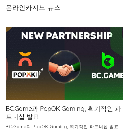
온라인카지노 뉴스
BC.Game과 PopOK Gaming, 획기적인 파
트너십 발표
BC.Game과 PopOK Gaming, 획기적인 파트너십 발표