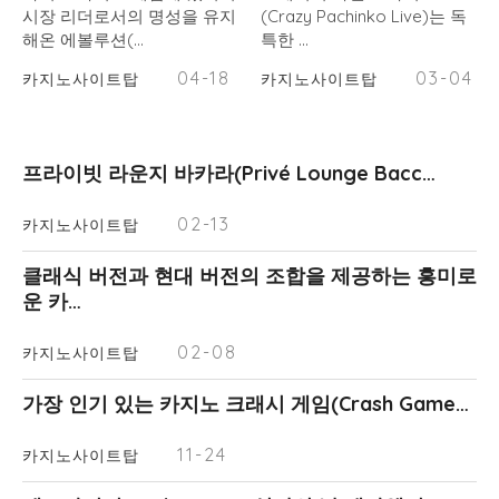
시장 리더로서의 명성을 유지
(Crazy Pachinko Live)는 독
해온 에볼루션(…
특한 …
04-18
03-04
카지노사이트탑
카지노사이트탑
프라이빗 라운지 바카라(Privé Lounge Bacc…
02-13
카지노사이트탑
클래식 버전과 현대 버전의 조합을 제공하는 흥미로
운 카…
02-08
카지노사이트탑
가장 인기 있는 카지노 크래시 게임(Crash Game…
11-24
카지노사이트탑