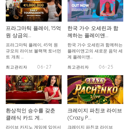
프라그마틱 플레이, 15억
한국 가수 오세린과 함
원 상금의…
께하는 플레이앤…
프라그마틱 플레이, 45억 원
한국 가수 오세린과 함께하는
규모의 라이브 블랙잭 토너먼
플레이앤고의 새로운 음악 세
트 개최 …
계 플레이앤…
06-27
06-25
최고관리자
최고관리자
환상적인 승수를 갖춘
크레이지 파친코 라이브
클래식 카드 게…
(Crazy P…
라이브 카지노 게임에 있어서
크레이지 파친코 라이브