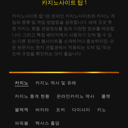
카지노사이트 탑 1
카지노사이트 탑 1은 온라인 카지노사이트와 카지노 게
임의 종류 및 게임 방법등을 공유합니다. 세계 곳곳 핫
한 카지노 호텔 관광정보를 등의 다양한 정보를 제공합
니다. 그리고 특정 페이지에서 사용자가 도박 할 수 있
는 다른 온라인 웹사이트를 소개하거나 홍보하지만, 모
든 방문자는 현지 관할권에서 적용되는 도박 및/또는
도박 규정을 확인하는 것이 좋습니다.
카지노
카지노 역사 및 유래
카지노 통계 현황
온라인카지노 역사
룰렛
블랙잭
바카라
포커
다이사이
키노
파워볼
텍사스 홀덤