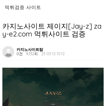
먹튀검증 사이트
카지노사이트 제이지[Jay-z] za
y-e2.com 먹튀사이트 검증
카지노사이트탑
0건
9,132회
23-03-12 10:12