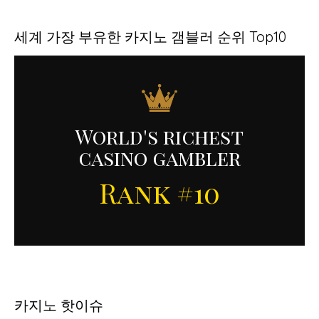
세계 가장 부유한 카지노 갬블러 순위 Top10
World's richest
casino gambler
Rank #10
카지노 핫이슈