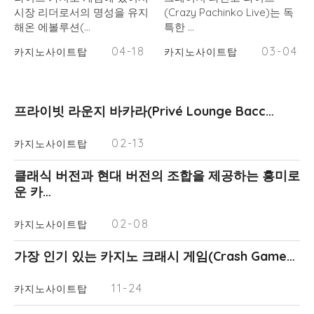
시장 리더로서의 명성을 유지
(Crazy Pachinko Live)는 독
해온 에볼루션(…
특한 …
04-18
03-04
카지노사이트탑
카지노사이트탑
프라이빗 라운지 바카라(Privé Lounge Bacc…
02-13
카지노사이트탑
클래식 버전과 현대 버전의 조합을 제공하는 흥미로
운 카…
02-08
카지노사이트탑
가장 인기 있는 카지노 크래시 게임(Crash Game…
11-24
카지노사이트탑