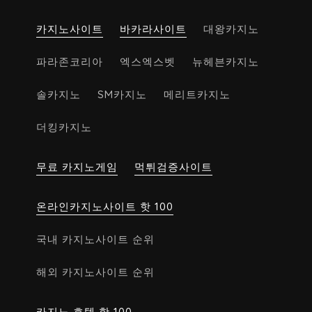
카지노사이트
바카라사이트
대왕카지노
파라존코리아
엑스엑스벳
뉴헤븐카지노
솔카지노
SM카지노
메리트카지노
더킹카지노
무료 카지노게임
먹튀검증사이트
온라인카지노사이트 핫 100
국내 카지노사이트 순위
해외 카지노사이트 순위
카지노 호텔 핫 100