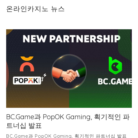
온라인카지노 뉴스
BC.Game과 PopOK Gaming, 획기적인 파
트너십 발표
BC.Game과 PopOK Gaming, 획기적인 파트너십 발표