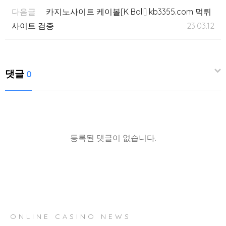
다음글
카지노사이트 케이볼[K Ball] kb3355.com 먹튀
사이트 검증
23.03.12
댓글
0
등록된 댓글이 없습니다.
ONLINE CASINO NEWS