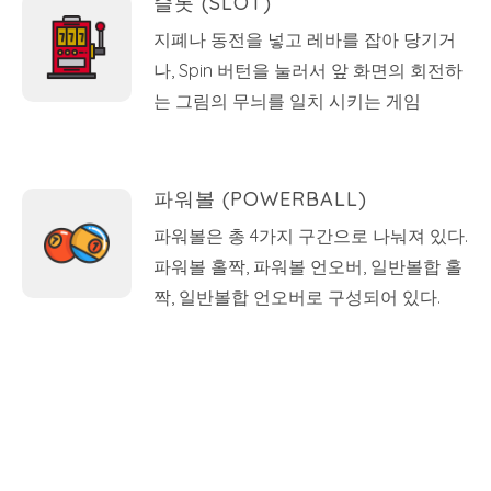
슬롯 (SLOT)
지폐나 동전을 넣고 레바를 잡아 당기거
나, Spin 버턴을 눌러서 앞 화면의 회전하
는 그림의 무늬를 일치 시키는 게임
파워볼 (POWERBALL)
파워볼은 총 4가지 구간으로 나눠져 있다.
파워볼 홀짝, 파워볼 언오버, 일반볼합 홀
짝, 일반볼합 언오버로 구성되어 있다.