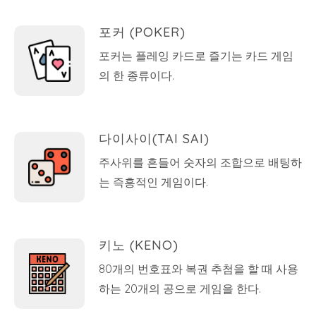
포커 (POKER)
포커는 플레잉 카드로 즐기는 카드 게임
의 한 종류이다.
다이사이(TAI SAI)
주사위를 흔들어 숫자의 조합으로 배팅하
는 즉흥적인 게임이다.
키노 (KENO)
80개의 번호표와 복권 추첨을 할 때 사용
하는 20개의 공으로 게임을 한다.