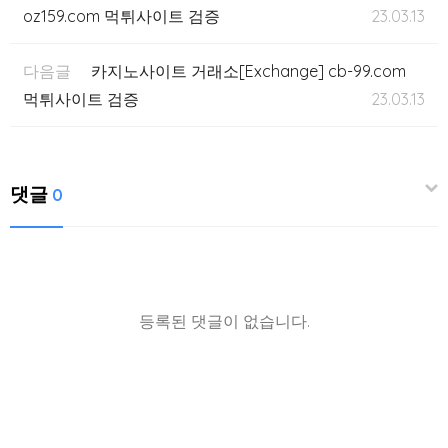
oz159.com 먹튀사이트 검증
23.03.13
다음글
카지노사이트 거래소[Exchange] cb-99.com
먹튀사이트 검증
23.03.13
댓글
0
등록된 댓글이 없습니다.