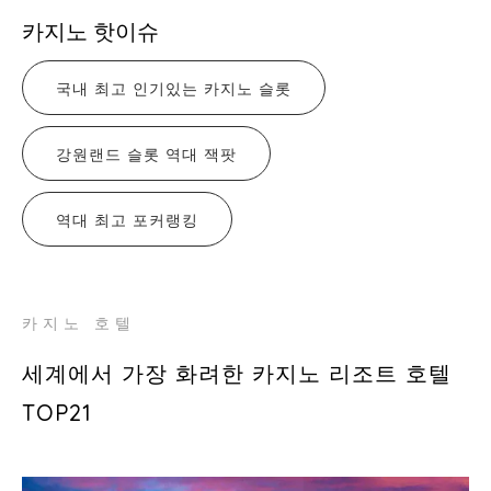
카지노 핫이슈
국내 최고 인기있는 카지노 슬롯
강원랜드 슬롯 역대 잭팟
역대 최고 포커랭킹
카지노 호텔
세계에서 가장 화려한 카지노 리조트 호텔
TOP21