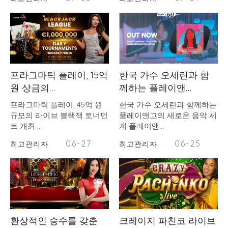
프라그마틱 플레이, 15억
한국 가수 오세린과 함
원 상금의…
께하는 플레이앤…
프라그마틱 플레이, 45억 원
한국 가수 오세린과 함께하는
규모의 라이브 블랙잭 토너먼
플레이앤고의 새로운 음악 세
트 개최 …
계 플레이앤…
06-27
06-25
최고관리자
최고관리자
환상적인 승수를 갖춘
크레이지 파친코 라이브