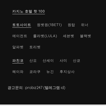
카지노 호텔 핫 100
토토사이트
원벳원(1BET1)
원탑
위너
에이전트
룰라벳(LULA)
세븐벳
블랙벳
알파벳
토리벳
파친코
산요
산세이
사미
산쿄
헤이와
쿄라쿠
뉴긴
후지상사
광고문의 : probiz247 (텔레그램 id)