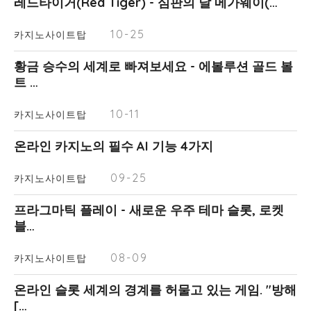
레드타이거(Red Tiger) - 심판의 날 메가웨이(…
10-25
카지노사이트탑
황금 승수의 세계로 빠져보세요 - 에볼루션 골드 볼
트 …
10-11
카지노사이트탑
온라인 카지노의 필수 AI 기능 4가지
09-25
카지노사이트탑
프라그마틱 플레이 - 새로운 우주 테마 슬롯, 로켓
블…
08-09
카지노사이트탑
온라인 슬롯 세계의 경계를 허물고 있는 게임. "방해
[…