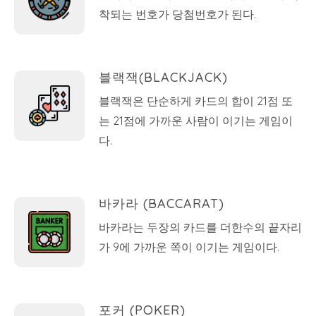
착되는 번호가 당첨번호가 된다.
블랙잭(BLACKJACK)
블랙잭은 단순하게 카드의 합이 21점 또
는 21점에 가까운 사람이 이기는 게임이
다.
바카라 (BACCARAT)
바카라는 두장의 카드를 더한수의 끝자리
가 9에 가까운 쪽이 이기는 게임이다.
포커 (POKER)