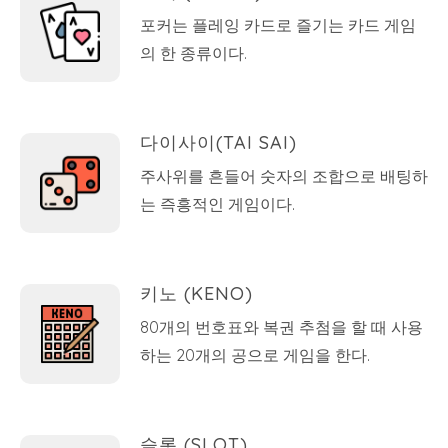
포커는 플레잉 카드로 즐기는 카드 게임
의 한 종류이다.
다이사이(TAI SAI)
주사위를 흔들어 숫자의 조합으로 배팅하
는 즉흥적인 게임이다.
키노 (KENO)
80개의 번호표와 복권 추첨을 할 때 사용
하는 20개의 공으로 게임을 한다.
슬롯 (SLOT)