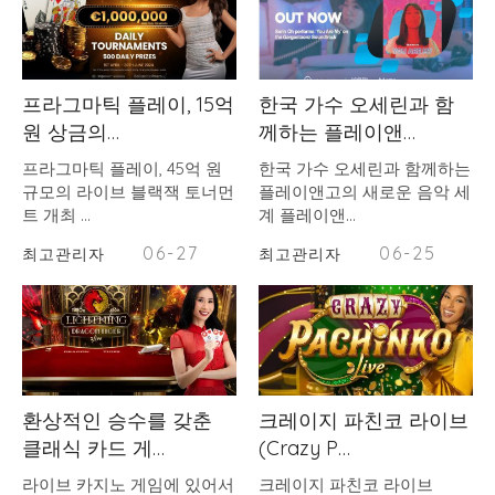
프라그마틱 플레이, 15억
한국 가수 오세린과 함
원 상금의…
께하는 플레이앤…
프라그마틱 플레이, 45억 원
한국 가수 오세린과 함께하는
규모의 라이브 블랙잭 토너먼
플레이앤고의 새로운 음악 세
트 개최 …
계 플레이앤…
06-27
06-25
최고관리자
최고관리자
환상적인 승수를 갖춘
크레이지 파친코 라이브
클래식 카드 게…
(Crazy P…
라이브 카지노 게임에 있어서
크레이지 파친코 라이브