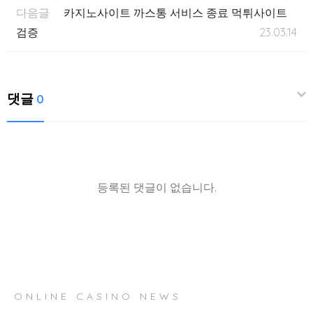
다음글
카지노사이트 까스통 서비스 종료 먹튀사이트
검증
23.03.14
댓글
0
등록된 댓글이 없습니다.
ONLINE CASINO NEWS