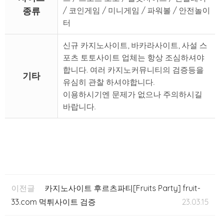
종류
/ 코인게임 / 미니게임 / 파워볼 / 안전놀이
터
신규 카지노사이트, 바카라사이트, 사설 스
포츠 토토사이트 업체는 항상 조심하셔야
합니다. 여러 카지노커뮤니티의 검증등을
기타
유심히 관찰 하셔야합니다.
이용하시기엔 문제가 없으나 주의하시길
바랍니다.
이전글
카지노사이트 후르츠파티[Fruits Party] fruit-
33.com 먹튀사이트 검증
23.03.15