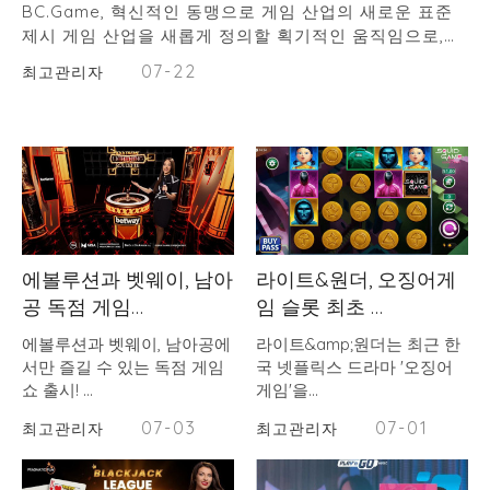
BC.Game, 혁신적인 동맹으로 게임 산업의 새로운 표준
제시 게임 산업을 새롭게 정의할 획기적인 움직임으로,
BC.Game과 PopOK Gaming이 혁신적인 파트너십을 발
07-22
최고관리자
표했습니다. 이 전략적 동맹은 두 브랜드의 강점을 결합하
여 향상된 게임 경험과 혁신적인 콘텐츠를 제공할 것을 약
속합니다. BC.Game과 PopOK Gaming의 혁신적인 협
력, 온라…
에볼루션과 벳웨이, 남아
라이트&원더, 오징어게
공 독점 게임…
임 슬롯 최초 …
에볼루션과 벳웨이, 남아공에
라이트&amp;원더는 최근 한
서만 즐길 수 있는 독점 게임
국 넷플릭스 드라마 '오징어
쇼 출시! …
게임'을…
07-03
07-01
최고관리자
최고관리자