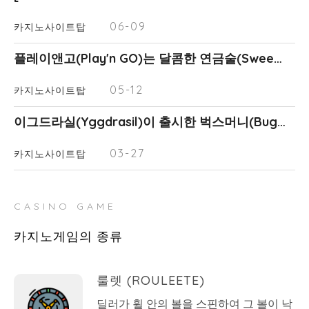
06-09
카지노사이트탑
플레이앤고(Play'n GO)는 달콤한 연금술(Swee…
05-12
카지노사이트탑
이그드라실(Yggdrasil)이 출시한 벅스머니(Bug…
03-27
카지노사이트탑
CASINO GAME
카지노게임의 종류
룰렛 (ROULEETE)
딜러가 휠 안의 볼을 스핀하여 그 볼이 낙