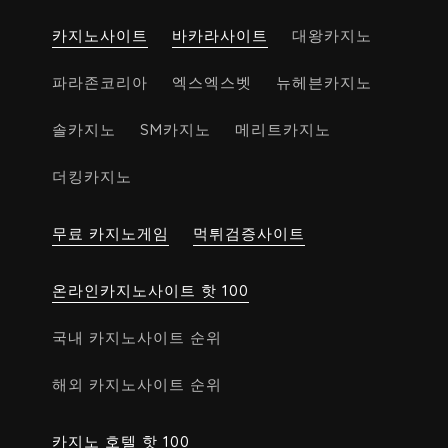
카지노사이트
바카라사이트
대왕카지노
파라존코리아
엑스엑스벳
뉴헤븐카지노
솔카지노
SM카지노
메리트카지노
더킹카지노
무료 카지노게임
먹튀검증사이트
온라인카지노사이트 핫 100
국내 카지노사이트 순위
해외 카지노사이트 순위
카지노 호텔 핫 100