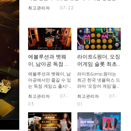
새롭게 정의할 획기적인 움직임으로,
07-22
최고관리자
BC.Game과 PopOK Gaming이 혁신적인
파트너십을 발표했습니다. 이 전략적 동맹은
두 브랜드의 강점을 결합하여 향상된 게임
경험과 혁신적인 콘텐츠를 제공할 것을 약속
합니다. BC.Game과 PopOK Gaming의 혁
신적인 협력, 온라…
에볼루션과 벳웨
라이트&원더, 오징
이, 남아공 독점 게
어게임 슬롯 최초
임…
…
에볼루션과 벳웨이, 남
라이트&amp;원더는
아공에서만 즐길 수 있
최근 한국 넷플릭스 드
는 독점 게임쇼 출시! …
라마 '오징어 게임'을…
07-
07-
최고관리자
최고관리자
03
01