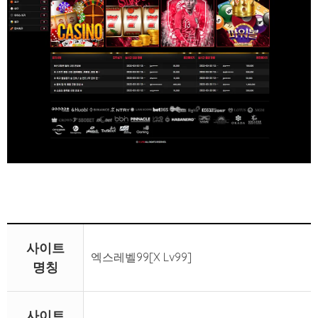
사이트
엑스레벨99[X Lv99]
명칭
사이트