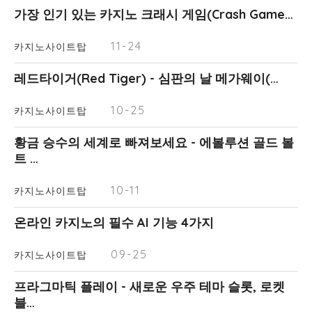
가장 인기 있는 카지노 크래시 게임(Crash Game…
11-24
카지노사이트탑
레드타이거(Red Tiger) - 심판의 날 메가웨이(…
10-25
카지노사이트탑
황금 승수의 세계로 빠져보세요 - 에볼루션 골드 볼
트 …
10-11
카지노사이트탑
온라인 카지노의 필수 AI 기능 4가지
09-25
카지노사이트탑
프라그마틱 플레이 - 새로운 우주 테마 슬롯, 로켓
블…