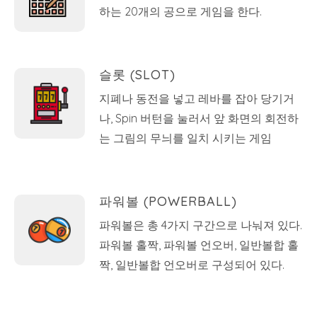
하는 20개의 공으로 게임을 한다.
슬롯 (SLOT)
지폐나 동전을 넣고 레바를 잡아 당기거
나, Spin 버턴을 눌러서 앞 화면의 회전하
는 그림의 무늬를 일치 시키는 게임
파워볼 (POWERBALL)
파워볼은 총 4가지 구간으로 나눠져 있다.
파워볼 홀짝, 파워볼 언오버, 일반볼합 홀
짝, 일반볼합 언오버로 구성되어 있다.