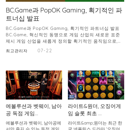
BC.Game과 PopOK Gaming, 획기적인 파
트너십 발표
BC.Game과 PopOK Gaming, 획기적인 파트너십 발표
BC.Game, 혁신적인 동맹으로 게임 산업의 새로운 표준
제시 게임 산업을 새롭게 정의할 획기적인 움직임으로,
BC.Game과 PopOK Gaming이 혁신적인 파트너십을 발
07-22
최고관리자
표했습니다. 이 전략적 동맹은 두 브랜드의 강점을 결합하
여 향상된 게임 경험과 혁신적인 콘텐츠를 제공할 것을 약
속합니다. BC.Game과 PopOK Gaming의 혁신적인 협
력, 온라…
에볼루션과 벳웨이, 남아
라이트&원더, 오징어게
공 독점 게임…
임 슬롯 최초 …
에볼루션과 벳웨이, 남아공에
라이트&amp;원더는 최근 한
서만 즐길 수 있는 독점 게임
국 넷플릭스 드라마 '오징어