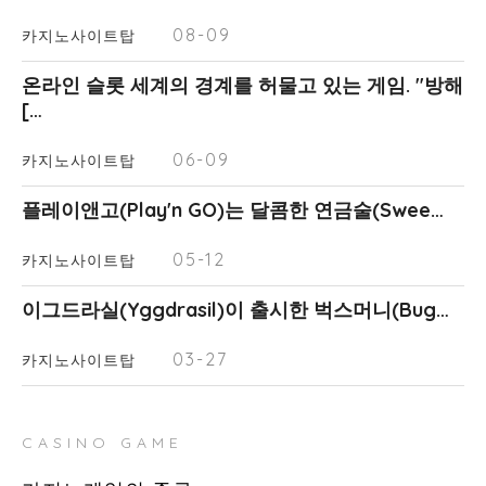
08-09
카지노사이트탑
온라인 슬롯 세계의 경계를 허물고 있는 게임. "방해
[…
06-09
카지노사이트탑
플레이앤고(Play'n GO)는 달콤한 연금술(Swee…
05-12
카지노사이트탑
이그드라실(Yggdrasil)이 출시한 벅스머니(Bug…
03-27
카지노사이트탑
CASINO GAME