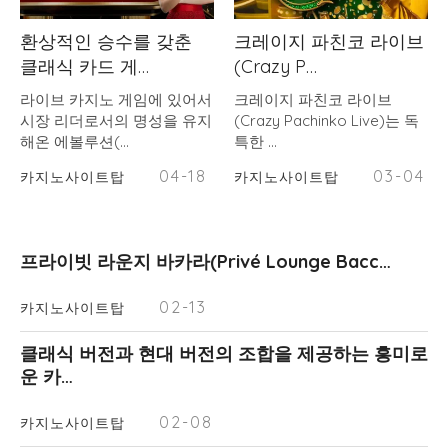
환상적인 승수를 갖춘
크레이지 파친코 라이브
클래식 카드 게…
(Crazy P…
라이브 카지노 게임에 있어서
크레이지 파친코 라이브
시장 리더로서의 명성을 유지
(Crazy Pachinko Live)는 독
해온 에볼루션(…
특한 …
04-18
03-04
카지노사이트탑
카지노사이트탑
프라이빗 라운지 바카라(Privé Lounge Bacc…
02-13
카지노사이트탑
클래식 버전과 현대 버전의 조합을 제공하는 흥미로
운 카…
02-08
카지노사이트탑