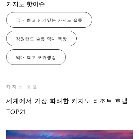
카지노 핫이슈
국내 최고 인기있는 카지노 슬롯
강원랜드 슬롯 역대 잭팟
역대 최고 포커랭킹
카지노 호텔
세계에서 가장 화려한 카지노 리조트 호텔
TOP21