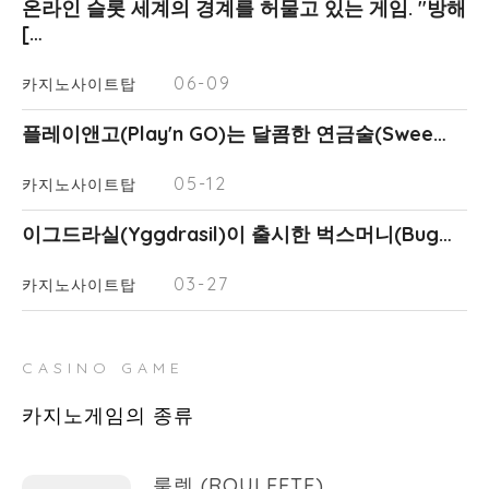
온라인 슬롯 세계의 경계를 허물고 있는 게임. "방해
[…
06-09
카지노사이트탑
플레이앤고(Play'n GO)는 달콤한 연금술(Swee…
05-12
카지노사이트탑
이그드라실(Yggdrasil)이 출시한 벅스머니(Bug…
03-27
카지노사이트탑
CASINO GAME
카지노게임의 종류
룰렛 (ROULEETE)