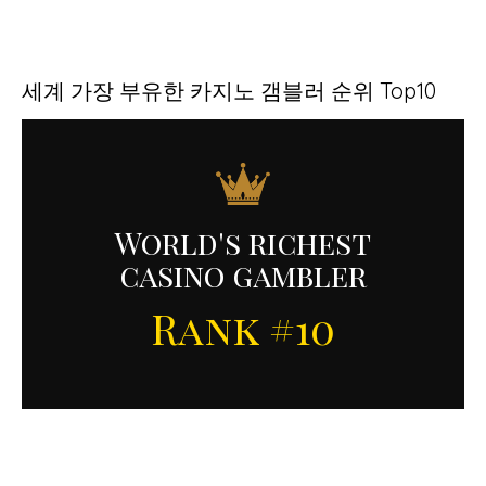
세계 가장 부유한 카지노 갬블러 순위 Top10
World's richest
casino gambler
Rank #10