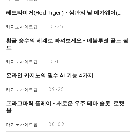
레드타이거(Red Tiger) - 심판의 날 메가웨이(…
10-25
카지노사이트탑
황금 승수의 세계로 빠져보세요 - 에볼루션 골드 볼
트 …
10-11
카지노사이트탑
온라인 카지노의 필수 AI 기능 4가지
09-25
카지노사이트탑
프라그마틱 플레이 - 새로운 우주 테마 슬롯, 로켓
블…
08-09
카지노사이트탑