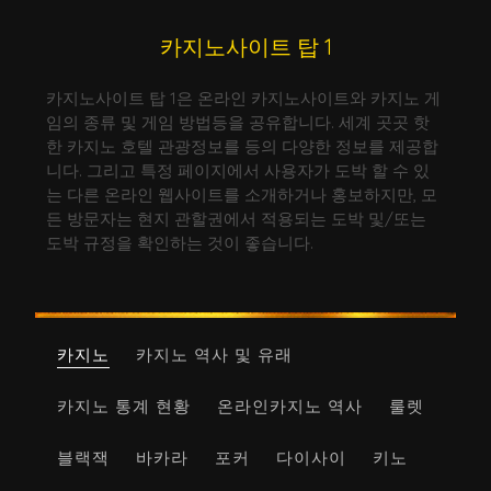
카지노사이트 탑 1
카지노사이트 탑 1은 온라인 카지노사이트와 카지노 게
임의 종류 및 게임 방법등을 공유합니다. 세계 곳곳 핫
한 카지노 호텔 관광정보를 등의 다양한 정보를 제공합
니다. 그리고 특정 페이지에서 사용자가 도박 할 수 있
는 다른 온라인 웹사이트를 소개하거나 홍보하지만, 모
든 방문자는 현지 관할권에서 적용되는 도박 및/또는
도박 규정을 확인하는 것이 좋습니다.
카지노
카지노 역사 및 유래
카지노 통계 현황
온라인카지노 역사
룰렛
블랙잭
바카라
포커
다이사이
키노