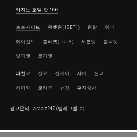
카지노 호텔 핫 100
토토사이트
원벳원(1BET1)
원탑
위너
에이전트
룰라벳(LULA)
세븐벳
블랙벳
알파벳
토리벳
파친코
산요
산세이
사미
산쿄
헤이와
쿄라쿠
뉴긴
후지상사
광고문의 : probiz247 (텔레그램 id)