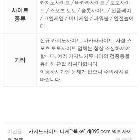
카지노사이트 / 바카라사이트 / 토토사이
사이트
트 / 스포츠 토토 / 슬롯사이트 / 인플레이
종류
/ 코인게임 / 미니게임 / 파워볼 / 안전놀이
터
신규 카지노사이트, 바카라사이트, 사설 스
포츠 토토사이트 업체는 항상 조심하셔야
합니다. 여러 카지노커뮤니티의 검증등을
기타
유심히 관찰 하셔야합니다.
이용하시기엔 문제가 없으나 주의하시길
바랍니다.
이전글
카지노사이트 니케[Nikke] dj893.com 먹튀사이