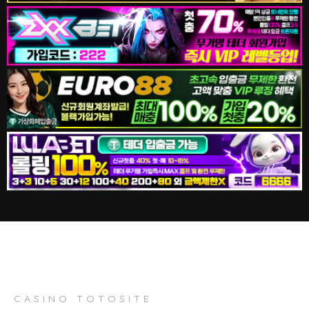
CASINO TOTOSITE