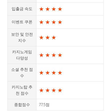
★ ★ ★ ★
입출금 속도
★ ★ ★ ★
이벤트 쿠폰
보안 및 안전
★ ★ ★
지수
카지노게임
★ ★ ★ ★
다양성
소셜 추천 점
★ ★ ★ ★
수
카지노탑 추
★ ★ ★ ★
천 점수
종합점수
77.5점