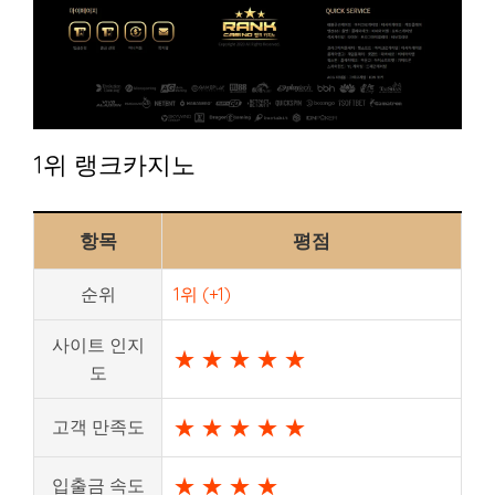
1위 랭크카지노
항목
평점
순위
1위 (+1)
사이트 인지
★ ★ ★ ★ ★
도
★ ★ ★ ★ ★
고객 만족도
★ ★ ★ ★
입출금 속도