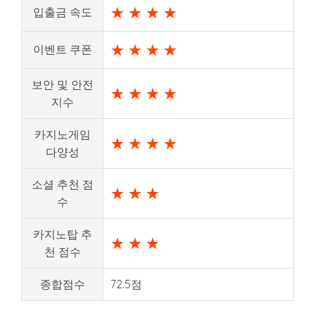
★ ★ ★ ★
입출금 속도
★ ★ ★ ★
이벤트 쿠폰
보안 및 안전
★ ★ ★ ★
지수
카지노게임
★ ★ ★ ★
다양성
소셜 추천 점
★ ★ ★
수
카지노탑 추
★ ★ ★
천 점수
종합점수
72.5점