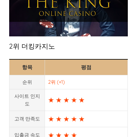
2위 더킹카지노
항목
평점
순위
2위 (+1)
사이트 인지
★ ★ ★ ★ ★
도
★ ★ ★ ★ ★
고객 만족도
★ ★ ★ ★
입출금 속도