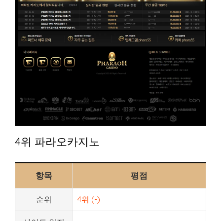
4위 파라오카지노
항목
평점
순위
4위 (-)