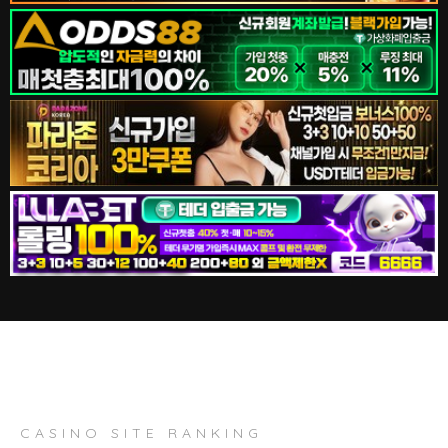
CASINO SITE RANKING