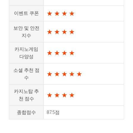
★ ★ ★ ★
이벤트 쿠폰
보안 및 안전
★ ★ ★ ★
지수
카지노게임
★ ★ ★ ★
다양성
소셜 추천 점
★ ★ ★ ★ ★
수
카지노탑 추
★ ★ ★ ★
천 점수
종합점수
87.5점