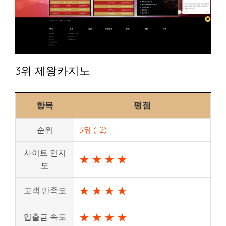
3위 제왕카지노
항목
평점
순위
3위 (-2)
사이트 인지
★ ★ ★ ★
도
★ ★ ★ ★
고객 만족도
★ ★ ★ ★
입출금 속도