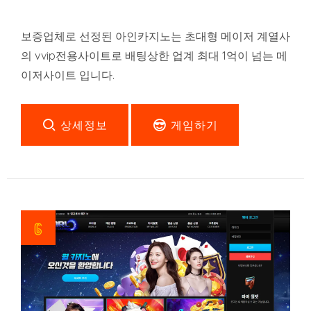
보증업체로 선정된 아인카지노는 초대형 메이저 계열사
의 vvip전용사이트로 배팅상한 업계 최대 1억이 넘는 메
이저사이트 입니다.
상세정보
게임하기
6