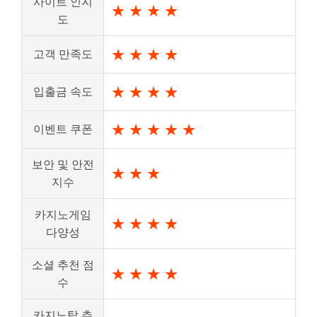
사이트 인지
★ ★ ★ ★
도
★ ★ ★ ★
고객 만족도
★ ★ ★ ★
입출금 속도
★ ★ ★ ★ ★
이벤트 쿠폰
보안 및 안전
★ ★ ★
지수
카지노게임
★ ★ ★ ★
다양성
소셜 추천 점
★ ★ ★ ★
수
카지노탑 추