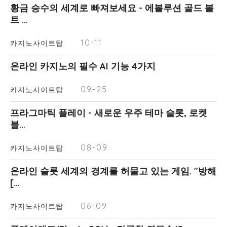
황금 승수의 세계로 빠져보세요 - 에볼루션 골드 볼
트 …
10-11
카지노사이트탑
온라인 카지노의 필수 AI 기능 4가지
09-25
카지노사이트탑
프라그마틱 플레이 - 새로운 우주 테마 슬롯, 로켓
블…
08-09
카지노사이트탑
온라인 슬롯 세계의 경계를 허물고 있는 게임. "방해
[…
06-09
카지노사이트탑