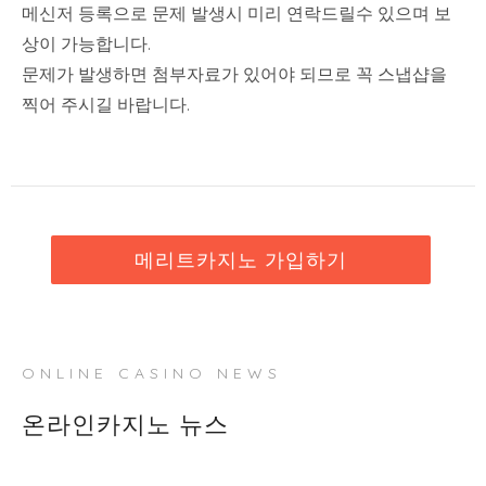
메신저 등록으로 문제 발생시 미리 연락드릴수 있으며 보
상이 가능합니다.
문제가 발생하면 첨부자료가 있어야 되므로 꼭 스냅샵을
찍어 주시길 바랍니다.
메리트카지노 가입하기
ONLINE CASINO NEWS
온라인카지노 뉴스