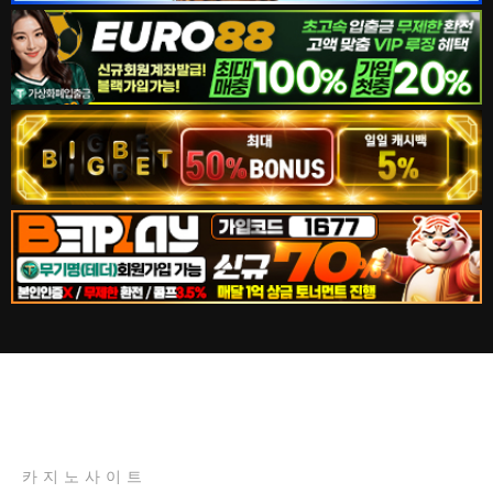
카지노사이트