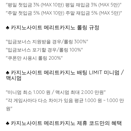
"평일 첫입금 3% (MAX 10만) 평일 재입금 3% (MAX 5만)"
"주말 첫입금 5% (MAX 10만) 주말 재입금 5% (MAX 5만)"
♣ 카지노사이트 메리트카지노 롤링 규정
"입금보너스 지원받을 경우/롤링 300%"
"입금보너스 포기할 경우/롤링 100%"
"쿠폰만 사용시 롤링 200%"
♣ 카지노사이트 메리트카지노 배팅 LIMIT 미니멈 /
맥시멈
"미니멈 최소 1.000 원 / 맥시멈 최대 2.000 만원"
"각 게임사마다 다소 차이가 있음 평균 1.000 원 ~ 1.000 만
원"
♣ 카지노사이트 메리트카지노 제휴 코드만의 혜택