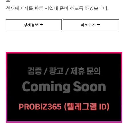
트
현재페이지를 빠른 시일내 준비 하도록 하겠습니다.
상세정보
바로가기