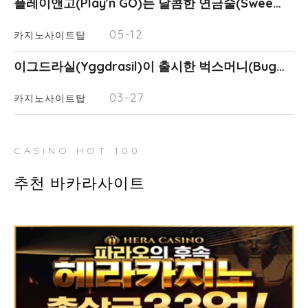
플레이앤고(Play'n GO)는 달콤한 연금술(Swee…
05-12
카지노사이트탑
이그드라실(Yggdrasil)이 출시한 벅스머니(Bug…
03-27
카지노사이트탑
CASINO HOT 100
추천 바카라사이트