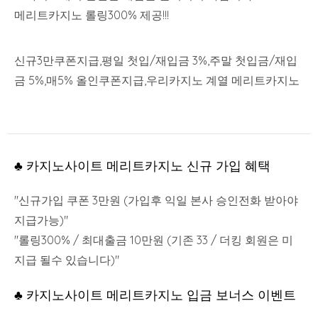
메리트카지노 롤링300% 제공!!!
신규3만쿠폰지급,평일 첫입/재입금 3%,주말 첫입금/재입
금 5%,매5% 올인쿠폰지급,우리카지노 계열 메리트카지노
♣ 카지노사이트 메리트카지노 신규 가입 혜택
"신규가입 쿠폰 3만원 (가입후 익일 본사 승인전화 받아야
지급가능)"
"롤링300% / 최대출금 10만원 (기존 33 / 더킹 회원은 미
지급 될수 있습니다)"
♣ 카지노사이트 메리트카지노 입금 보너스 이벤트