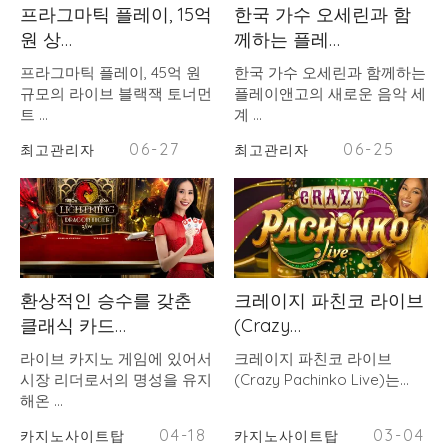
프라그마틱 플레이, 15억
한국 가수 오세린과 함
원 상…
께하는 플레…
프라그마틱 플레이, 45억 원
한국 가수 오세린과 함께하는
규모의 라이브 블랙잭 토너먼
플레이앤고의 새로운 음악 세
트 …
계 …
06-27
06-25
최고관리자
최고관리자
환상적인 승수를 갖춘
크레이지 파친코 라이브
클래식 카드…
(Crazy…
라이브 카지노 게임에 있어서
크레이지 파친코 라이브
시장 리더로서의 명성을 유지
(Crazy Pachinko Live)는…
해온 …
04-18
03-04
카지노사이트탑
카지노사이트탑