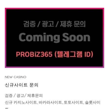
NEW CASINO
신규사이트 문의
검증 / 광고/ 제휴문의
신규 카지노사이트, 바카라사이트, 토토사이트, 슬롯사이