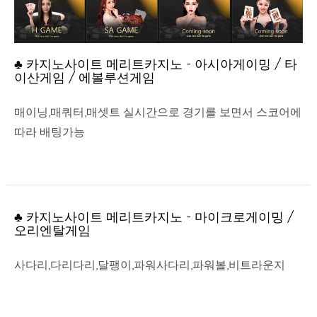
♣ 카지노사이트 메리트카지노 - 아시아게이밍 / 타
이산게임 / 에볼루션게임
매이닝,매쿼터,매셋트 실시간으로 경기를 보면서 스코어에
따라 배팅가능
♣ 카지노사이트 메리트카지노 - 마이크로게이밍 /
오리엔탈게임
사다리,다리다리,달팽이,파워사다리,파워볼,비트라운지