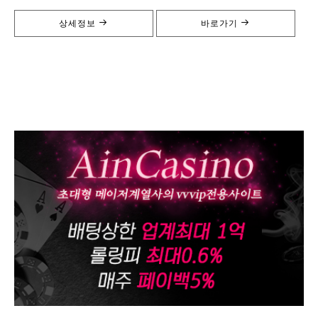
상세정보
바로가기