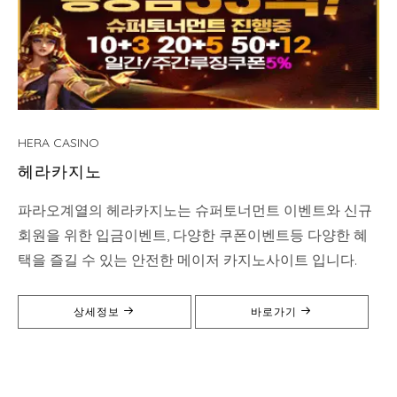
HERA CASINO
헤라카지노
파라오계열의 헤라카지노는 슈퍼토너먼트 이벤트와 신규
회원을 위한 입금이벤트, 다양한 쿠폰이벤트등 다양한 혜
택을 즐길 수 있는 안전한 메이저 카지노사이트 입니다.
상세정보
바로가기