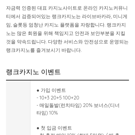
자금력 인증된 대표 카지노사이트로 온라인 카지노커뮤니
티에서 검증되어있는 랭크카지노는 라이브바카라, 미니게
임, 슬롯등 엄청난 카지노 플랫폼을 자랑합니다. 랭크카지
노는 많은 회원을 위해 책임지고 안전과 보안부분을 지킬
것을 약속드립니다. 다양한 서비스와 안전성으로 운영되는
랭크카지노를 즐겨보시기 바랍니다.
랭크카지노 이벤트
● 가입 이벤트
- 10+3 20+5 100+20
- 매일돌발(런치타임) 20% 보너스(디너
타임) 10%
● 첫 입금 이벤트