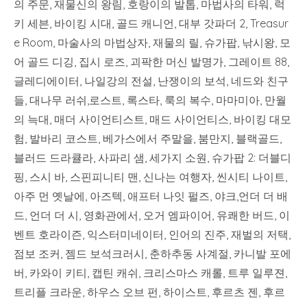
의 주문, 재물신의 왕림, 호랑이의 발톱, 마법사의 타워, 럭
키 세븐, 바이킹 시대, 골드 캐니언, 대부 갓파더 2, Treasur
e Room, 마술사의 마법상자, 재물의 릴, 슈가팝, 낚시왕, 모
어 골드 디깅, 집시 로즈, 괴팍한 머신 발명가, 그레이트 88,
글레디에이터, 나일강의 전설, 난쟁이의 보석, 네드와 친구
들, 대나무 러쉬,로스트, 록스타, 룩의 복수, 마마미아, 만월
의 늑대, 매더 사이언티스트, 매드 사이언티스, 바이킹 대모
험, 발바리 코스트, 베가스에서 주말을, 붐만지, 블랙골드,
블러드 드라큘라, 사파리 샘, 세가지 소원, 슈가팝 2: 더블디
핑, 스시 바, 스핀피니티 맨, 신나는 여행자, 씬시티 나이트,
아주 먼 옛날에, 아즈텍, 애프터 나잇 펄즈, 야크,언더 더 배
드, 언더 더 시, 영화관에서, 오거 엠파이어, 유쾌한 버드, 이
벤트 호라이즌, 익스터미네이터, 인어의 진주, 재벌의 저택,
점보 조커, 젬드 보석크러시, 춘하추동 사계절, 카니발 포에
버, 카와이 키티, 캡틴 캐쉬, 크리스마스 캐롤, 트루 일루젼,
트리플 크라운, 하우스 오브 펀, 하이스트, 후르츠 젠, 후르