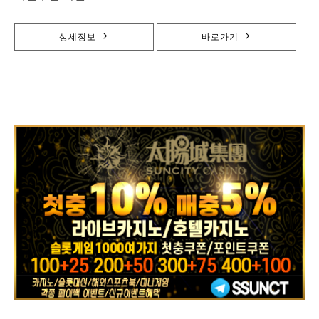
상세정보
바로가기