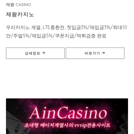
제왕 CASINO
제왕카지노
우리카지노 계열, LTE충환전, 첫입금3%/재입금3%/최대10
만/주말5%/재입금5%/쿠폰지급/먹튀검증 완료
상세정보
바로가기