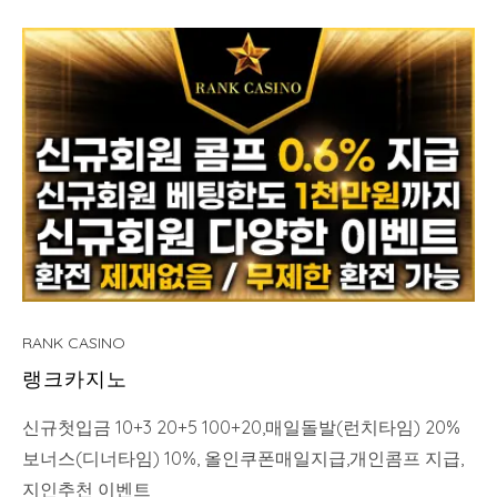
RANK CASINO
랭크카지노
신규첫입금 10+3 20+5 100+20,매일돌발(런치타임) 20%
보너스(디너타임) 10%, 올인쿠폰매일지급,개인콤프 지급,
지인추천 이벤트