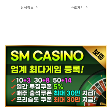
상세정보
바로가기