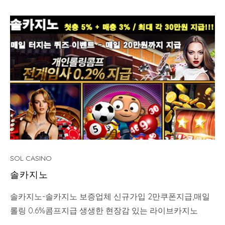
SOL CASINO
솔카지노
솔카지노-솔카지노 보증업체 신규가입 2만쿠폰지급,매일
롤링 0.6%콤프지급 생생한 현장감 있는 라이브카지노