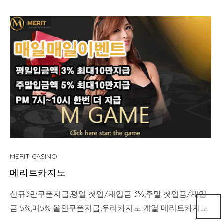
MERIT CASINO
메리트카지노
신규3만쿠폰지급,평일 첫입/재입금 3%,주말 첫입금/재입
금 5%,매5% 올인쿠폰지급,우리카지노 계열 메리트카지노