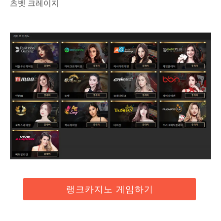
츠벳 크레이지
랭크카지노 게임하기