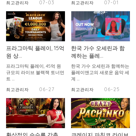
07-03
07-01
최고관리자
최고관리자
프라그마틱 플레이, 15억
한국 가수 오세린과 함
원 상…
께하는 플레…
프라그마틱 플레이, 45억 원
한국 가수 오세린과 함께하는
규모의 라이브 블랙잭 토너먼
플레이앤고의 새로운 음악 세
트 …
계 …
06-27
06-25
최고관리자
최고관리자
환상적인 승수를 갖춘
크레이지 파친코 라이브