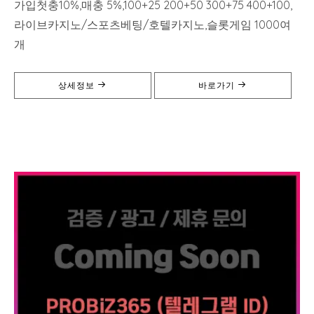
가입첫충10%,매충 5%,100+25 200+50 300+75 400+100,
라이브카지노/스포츠베팅/호텔카지노,슬롯게임 1000여
개
상세정보
바로가기