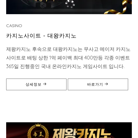
CASINO
카지노사이트 - 대왕카지노
제왕카지노 후속으로 대왕카지노는 무사고 메이저 카지노
사이트로 배팅 상한 1억 페이백 최대 400만등 각종 이벤트
365일 진행중인 국내 온라인카지노 게임사이트 입니다.
상세정보
바로가기