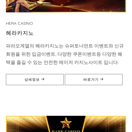
HERA CASINO
헤라카지노
파라오계열의 헤라카지노는 슈퍼토너먼트 이벤트와 신규
회원을 위한 입금이벤트, 다양한 쿠폰이벤트등 다양한 혜
택을 즐길 수 있는 안전한 메이저 카지노사이트 입니다.
상세정보
바로가기