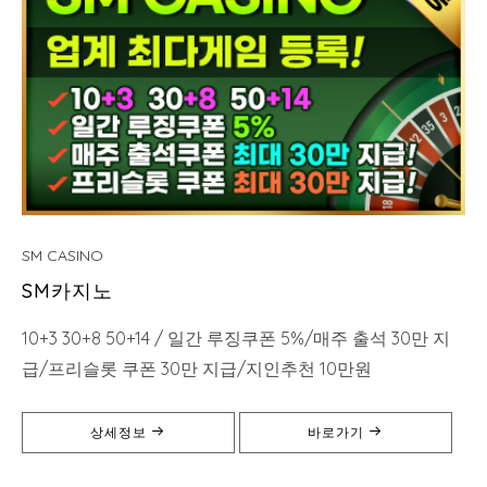
SM CASINO
SM카지노
10+3 30+8 50+14 / 일간 루징쿠폰 5%/매주 출석 30만 지
급/프리슬롯 쿠폰 30만 지급/지인추천 10만원
상세정보
바로가기