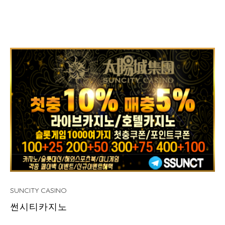
SUNCITY CASINO
썬시티카지노