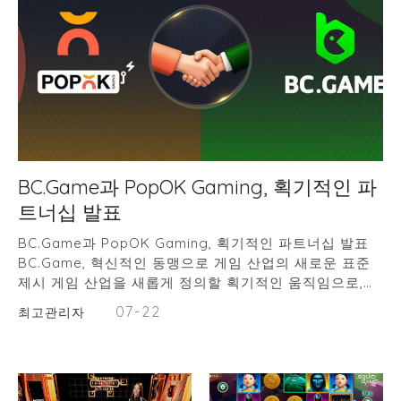
BC.Game과 PopOK Gaming, 획기적인 파
트너십 발표
BC.Game과 PopOK Gaming, 획기적인 파트너십 발표
BC.Game, 혁신적인 동맹으로 게임 산업의 새로운 표준
제시 게임 산업을 새롭게 정의할 획기적인 움직임으로,
BC.Game과 PopOK Gaming이 혁신적인 파트너십을 발
07-22
최고관리자
표했습니다. 이 전략적 동맹은 두 브랜드의 강점을 결합하
여 향상된 게임 경험과 혁신적인 콘텐츠를 제공할 것을 약
속합니다. BC.Game과 PopOK Gaming의 혁신적인 협
력, 온라…