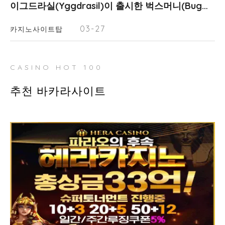
이그드라실(Yggdrasil)이 출시한 벅스머니(Bug…
03-27
카지노사이트탑
CASINO HOT 100
추천 바카라사이트