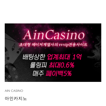
AIN CASINO
아인카지노