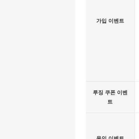
가입 이벤트
루징 쿠폰 이벤
트
올인 이벤트