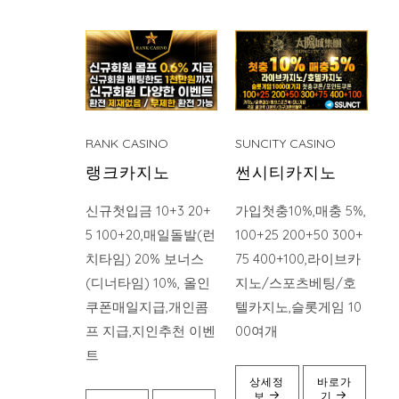
RANK CASINO
SUNCITY CASINO
랭크카지노
썬시티카지노
신규첫입금 10+3 20+
가입첫충10%,매충 5%,
5 100+20,매일돌발(런
100+25 200+50 300+
치타임) 20% 보너스
75 400+100,라이브카
(디너타임) 10%, 올인
지노/스포츠베팅/호
쿠폰매일지급,개인콤
텔카지노,슬롯게임 10
프 지급,지인추천 이벤
00여개
트
상세정
바로가
보
기