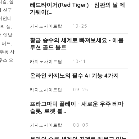
디깅, 집
레드타이거(Red Tiger) - 심판의 날 메
와 친구
가웨이(…
사이언티
10-25
카지노사이트탑
리 샘,
먼 옛날
황금 승수의 세계로 빠져보세요 - 에볼
 버드,
루션 골드 볼트 …
하추동 사
우스 오
10-11
카지노사이트탑
온라인 카지노의 필수 AI 기능 4가지
09-25
카지노사이트탑
프라그마틱 플레이 - 새로운 우주 테마
슬롯, 로켓 블…
08-09
카지노사이트탑