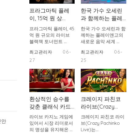
프라그마틱 플레
한국 가수 오세린
이, 15억 원 상…
과 함께하는 플레…
프라그마틱 플레이, 45
한국 가수 오세린과 함
억 원 규모의 라이브
께하는 플레이앤고의
블랙잭 토너먼트 …
새로운 음악 세계 …
06-
06-
최고관리자
최고관리자
27
25
환상적인 승수를
크레이지 파친코
갖춘 클래식 카드…
라이브(Crazy…
라이브 카지노 게임에
크레이지 파친코 라이
분안
있어서 시장 리더로서
브(Crazy Pachinko
의 명성을 유지해온 …
Live)는…