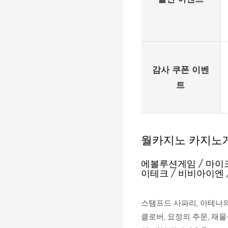
감사 쿠폰 이벤
트
월카지노 카지노
에볼루션게임 / 마이크
이테크 / 비비아이엔 
스탬프드 사파리, 아테나의
클로버, 요정의 주문, 재물