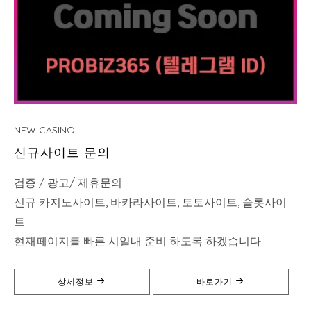
NEW CASINO
신규사이트 문의
검증 / 광고/ 제휴문의
신규 카지노사이트, 바카라사이트, 토토사이트, 슬롯사이
트
현재페이지를 빠른 시일내 준비 하도록 하겠습니다.
상세정보
바로가기