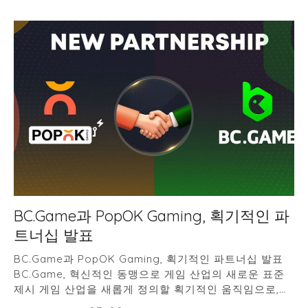
BC.Game과 PopOK Gaming, 획기적인 파
트너십 발표
BC.Game과 PopOK Gaming, 획기적인 파트너십 발표
BC.Game, 혁신적인 동맹으로 게임 산업의 새로운 표준
제시 게임 산업을 새롭게 정의할 획기적인 움직임으로,
BC.Game과 PopOK Gaming이 혁신적인 파트너십을 발