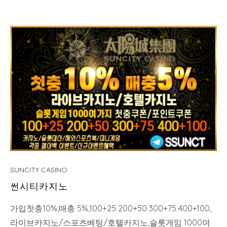
SUNCITY CASINO
썬시티카지노
가입첫충10%,매충 5%,100+25 200+50 300+75 400+100,
라이브카지노/스포츠베팅/호텔카지노,슬롯게임 1000여