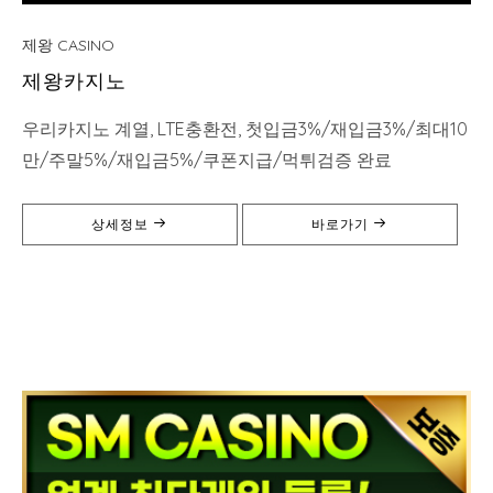
제왕 CASINO
제왕카지노
우리카지노 계열, LTE충환전, 첫입금3%/재입금3%/최대10
만/주말5%/재입금5%/쿠폰지급/먹튀검증 완료
상세정보
바로가기