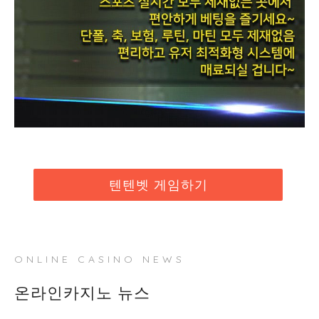
텐텐벳 게임하기
ONLINE CASINO NEWS
온라인카지노 뉴스