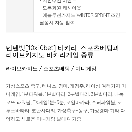
- 지인추천 이벤트
- 모든회원 캐시아웃
- 에볼루션카지노 WINTER SPRINT 조건
달성시 자동 참여
텐텐벳[10x10bet] 바카라, 스포츠베팅과
라이브카지노 바카라게임 종류
라이브카지노 / 스포츠베팅 / 미니게임
가상스포츠 축구, 테니스, 경마, 개경주, 레이싱 여러가지 미
니게임, 1분파워볼, 1분별다리, 2분별다리, 3분별다리, 나눔
로또 파워볼, FX게임1분~5분, 로얄바카라, 수퍼파워볼, 로
투스바타라, 코난사다리, 가상축구~농구, 가상경마 기타 다
양하고 새로운 미니게임 발매 대기중