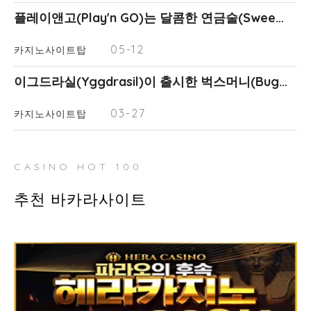
플레이앤고(Play'n GO)는 달콤한 연금술(Swee…
05-12
카지노사이트탑
이그드라실(Yggdrasil)이 출시한 벅스머니(Bug…
03-27
카지노사이트탑
CASINO HOT 100
추천 바카라사이트