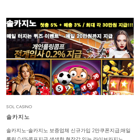
SOL CASINO
솔카지노
솔카지노-솔카지노 보증업체 신규가입 2만쿠폰지급,매일
롤링 0.6%콤프지급 생생한 현장감 있는 라이브카지노