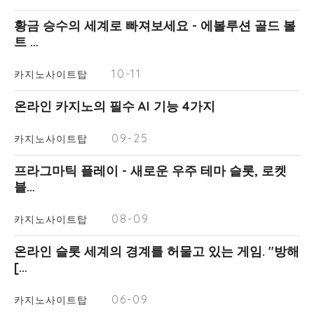
황금 승수의 세계로 빠져보세요 - 에볼루션 골드 볼
트 …
10-11
카지노사이트탑
온라인 카지노의 필수 AI 기능 4가지
09-25
카지노사이트탑
프라그마틱 플레이 - 새로운 우주 테마 슬롯, 로켓
블…
08-09
카지노사이트탑
온라인 슬롯 세계의 경계를 허물고 있는 게임. "방해
[…
06-09
카지노사이트탑