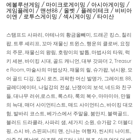
에볼루션게임 / 마이크로게이밍 / 아시아게이밍 /
게임플레이 / 맨션88 / 올벳 / 플레이테크 / 비비아
이엔 / 로투스게이밍 / 섹시게이밍 / 타이산
스탬프드 사파리, 아테나의 황금올빼미, 드래곤 킹스, 칠리
팝, 트루 셰리프, 꼬마 재물신 트윈스, 행운의 클로버, 요정
의 주문, 재물신의 왕림, 호랑이의 발톱, 마법사의 타워, 럭
키 세븐, 바이킹 시대, 골드 캐니언, 대부 갓파더 2, Treasur
e Room, 마술사의 마법상자, 재물의 릴, 슈가팝, 낚시왕, 모
어 골드 디깅, 집시 로즈, 괴팍한 머신 발명가, 그레이트 88,
글레디에이터, 나일강의 전설, 난쟁이의 보석, 네드와 친구
들, 대나무 러쉬,로스트, 록스타, 룩의 복수, 마마미아, 만월
의 늑대, 매더 사이언티스트, 매드 사이언티스, 바이킹 대모
험, 발바리 코스트, 베가스에서 주말을, 붐만지, 블랙골드,
블러드 드라큘라, 사파리 샘, 세가지 소원, 슈가팝 2: 더블디
핑, 스시 바, 스핀피니티 맨, 신나는 여행자, 씬시티 나이트,
아주 먼 옛날에, 아즈텍, 애프터 나잇 펄즈, 야크,언더 더 배