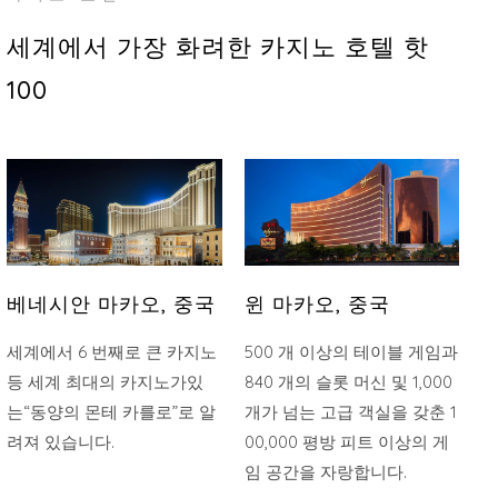
세계에서 가장 화려한 카지노 호텔 핫
100
베네시안 마카오, 중국
윈 마카오, 중국
세계에서 6 번째로 큰 카지노
500 개 이상의 테이블 게임과
등 세계 최대의 카지노가있
840 개의 슬롯 머신 및 1,000
는“동양의 몬테 카를로”로 알
개가 넘는 고급 객실을 갖춘 1
려져 있습니다.
00,000 평방 피트 이상의 게
임 공간을 자랑합니다.