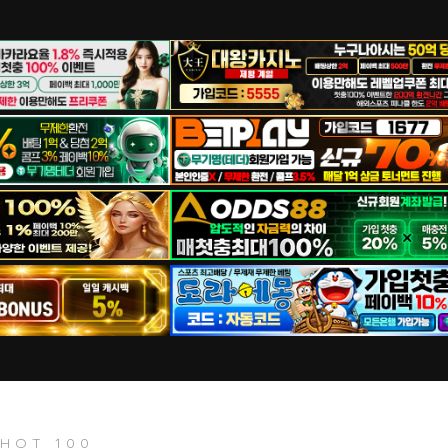
 HOT 100