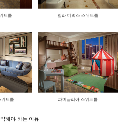
스위트룸
벨라 디럭스 스위트룸
스위트룸
파미글리아 스위트룸
약해야 하는 이유