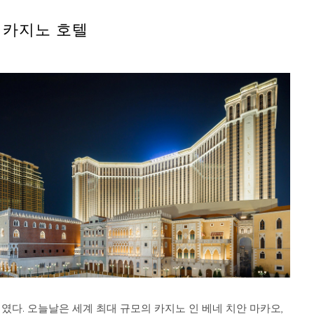
 카지노 호텔
다. 오늘날은 세계 최대 규모의 카지노 인 베네 치안 마카오,