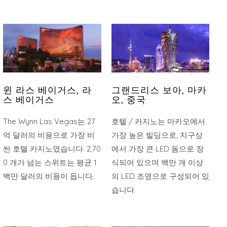
윈 라스 베이거스, 라
그랜드리스 보아, 마카
스 베이거스
오, 중국
The Wynn Las Vegas는 27
호텔 / 카지노는 마카오에서
억 달러의 비용으로 가장 비
가장 높은 빌딩으로, 지구상
싼 호텔 카지노였습니다. 2,70
에서 가장 큰 LED 돔으로 장
0 개가 넘는 스위트는 평균 1
식되어 있으며 백만 개 이상
백만 달러의 비용이 듭니다.
의 LED 조명으로 구성되어 있
습니다.