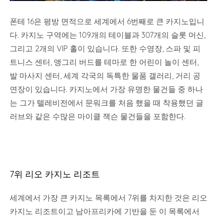
폰테 16은 평방 면적으로 세계에서 6번째로 큰 카지노입니
다. 카지노 구역에는 109개의 테이블과 307개의 슬롯 머신,
그리고 2개의 VIP 홀이 있습니다. 또한 수영장, 스파 및 피
트니스 센터, 앵그리 버드를 테마로 한 어린이 놀이 센터,
발 마사지 센터, 세계 각국의 독특한 물품 갤러리, 거리 공
연장이 있습니다. 카지노에서 가장 유명한 물건들 중 하나
는 그가 텔레비전에서 문워크를 처음 했을 때 착용했던 글
러브와 같은 수많은 마이클 잭슨 물건들을 포함한다.
7위 리오 카지노 리조트
세계에서 가장 큰 카지노 목록에서 7위를 차지한 것은 리오
카지노 리조트이고 남아프리카에 기반을 둔 이 목록에서