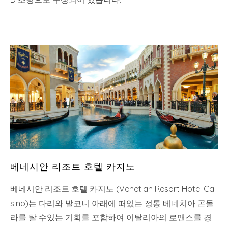
베네시안 리조트 호텔 카지노
베네시안 리조트 호텔 카지노 (Venetian Resort Hotel Ca
sino)는 다리와 발코니 아래에 떠있는 정통 베네치아 곤돌
라를 탈 수있는 기회를 포함하여 이탈리아의 로맨스를 경