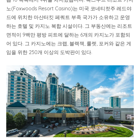
노(Foxwoods Resort Casino)는 미국 코네티컷주 레드야
드에 위치한 마샨터킷 페쿼트 부족 국가가 소유하고 운영
하는 호텔 및 카지노 복합 시설이다. 그 부동산에는 리조트
면적이 9백만 평방 피트에 달하는 6개의 카지노가 포함되
어 있다. 그 카지노에는 크랩, 블랙잭, 룰렛, 포커와 같은 게
임을 위한 250개 이상의 도박판이 있다.