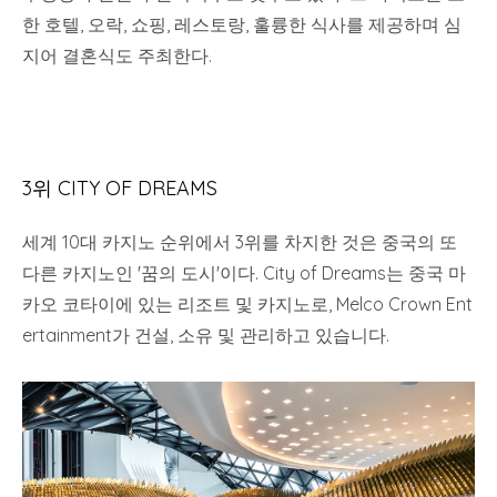
한 호텔, 오락, 쇼핑, 레스토랑, 훌륭한 식사를 제공하며 심
지어 결혼식도 주최한다.
3위 CITY OF DREAMS
세계 10대 카지노 순위에서 3위를 차지한 것은 중국의 또
다른 카지노인 '꿈의 도시'이다. City of Dreams는 중국 마
카오 코타이에 있는 리조트 및 카지노로, Melco Crown Ent
ertainment가 건설, 소유 및 관리하고 있습니다.