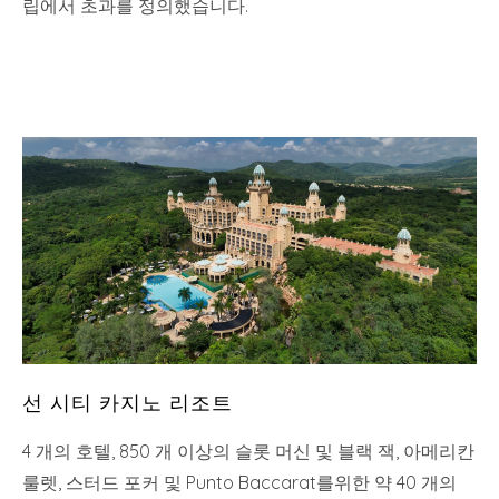
립에서 초과를 정의했습니다.
선 시티 카지노 리조트
4 개의 호텔, 850 개 이상의 슬롯 머신 및 블랙 잭, 아메리칸
룰렛, 스터드 포커 및 Punto Baccarat를위한 약 40 개의