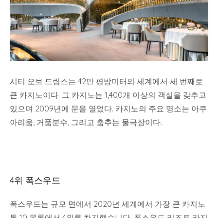
시티 오브 드림스는 42만 평방미터의 세계에서 세 번째로
큰 카지노이다. 그 카지노는 1,400개 이상의 객실을 갖추고
있으며 2009년에 문을 열었다. 카지노의 주요 명소는 아쿠
아리움, 거품분수, 그리고 춤추는 물극장이다.
4위 폭스우드
폭스우드는 규모 면에서 2020년 세계에서 가장 큰 카지노
톱 10 목록에서 4위를 차지했습니다. 폭스우드 리조트 카지