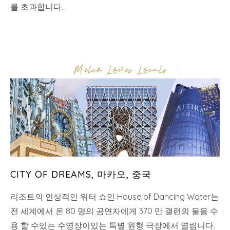
를 초과합니다.
CITY OF DREAMS, 마카오, 중국
리조트의 인상적인 워터 쇼인 House of Dancing Water는
전 세계에서 온 80 명의 공연자에게 370 만 갤런의 물을 수
용 할 수있는 수영장이있는 특별 원형 극장에서 열립니다.