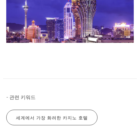
- 관련 키워드
세계에서 가장 화려한 카지노 호텔