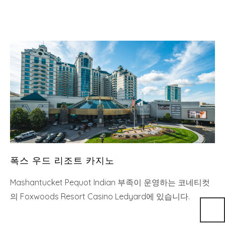
폭스 우드 리조트 카지노
Mashantucket Pequot Indian 부족이 운영하는 코네티컷
의 Foxwoods Resort Casino Ledyard에 있습니다.