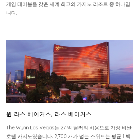
게임 테이블을 갖춘 세계 최고의 카지노 리조트 중 하나입
니다.
윈 라스 베이거스, 라스 베이거스
The Wynn Las Vegas는 27 억 달러의 비용으로 가장 비싼
호텔 카지노였습니다. 2,700 개가 넘는 스위트는 평균 1 백