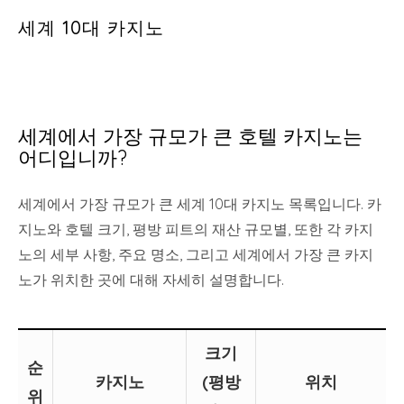
세계 10대 카지노
세계에서 가장 규모가 큰 호텔 카지노는
어디입니까?
세계에서 가장 규모가 큰 세계 10대 카지노 목록입니다. 카
지노와 호텔 크기, 평방 피트의 재산 규모별, 또한 각 카지
노의 세부 사항, 주요 명소, 그리고 세계에서 가장 큰 카지
노가 위치한 곳에 대해 자세히 설명합니다.
크기
순
카지노
(평방
위치
위