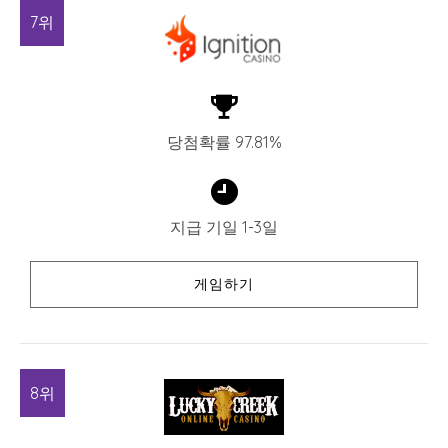
7위
당첨확률 97.81%
지급 기일 1-3일
게임하기
8위