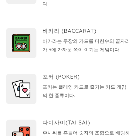
다.
바카라 (BACCARAT)
바카라는 두장의 카드를 더한수의 끝자리
가 9에 가까운 쪽이 이기는 게임이다.
포커 (POKER)
포커는 플레잉 카드로 즐기는 카드 게임
의 한 종류이다.
다이사이(TAI SAI)
주사위를 흔들어 숫자의 조합으로 배팅하