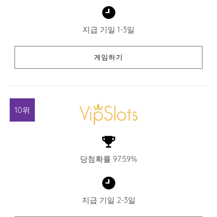
지급 기일 1-3일
게임하기
10위
당첨확률 97.59%
지급 기일 2-3일