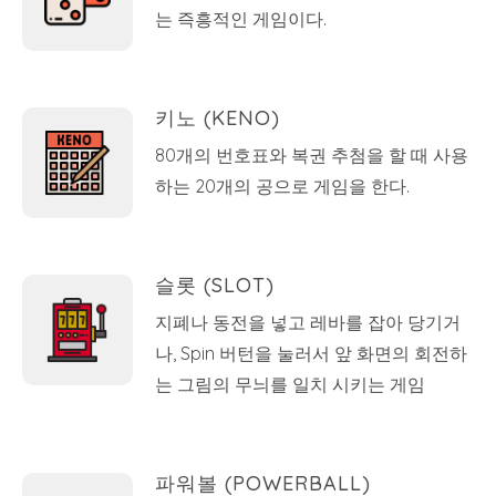
는 즉흥적인 게임이다.
키노 (KENO)
80개의 번호표와 복권 추첨을 할 때 사용
하는 20개의 공으로 게임을 한다.
슬롯 (SLOT)
지폐나 동전을 넣고 레바를 잡아 당기거
나, Spin 버턴을 눌러서 앞 화면의 회전하
는 그림의 무늬를 일치 시키는 게임
파워볼 (POWERBALL)