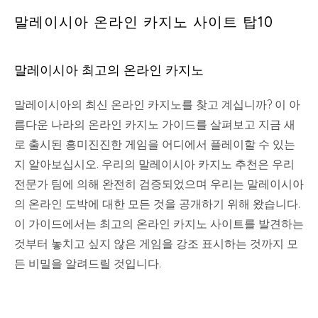
말레이시아 온라인 카지노 사이트 탑10
말레이시아 최고의 온라인 카지노
말레이시아의 최신 온라인 카지노를 찾고 계십니까? 이 아
름다운 나라의 온라인 카지노 가이드를 살펴보고 지금 새
로 출시된 흥미진진한 게임을 어디에서 플레이할 수 있는
지 알아보십시오. 우리의 말레이시아 카지노 추천은 우리
전문가 팀에 의해 완전히 검증되었으며 우리는 말레이시아
의 온라인 도박에 대한 모든 것을 공개하기 위해 왔습니다.
이 가이드에서는 최고의 온라인 카지노 사이트를 발견하는
것부터 놓치고 싶지 않은 게임을 강조 표시하는 것까지 모
든 비밀을 알려드릴 것입니다.