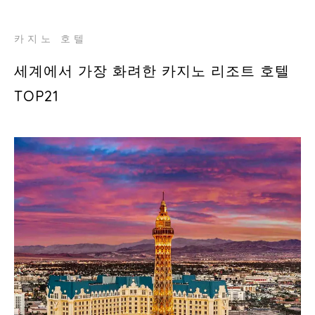
카지노 호텔
세계에서 가장 화려한 카지노 리조트 호텔
TOP21