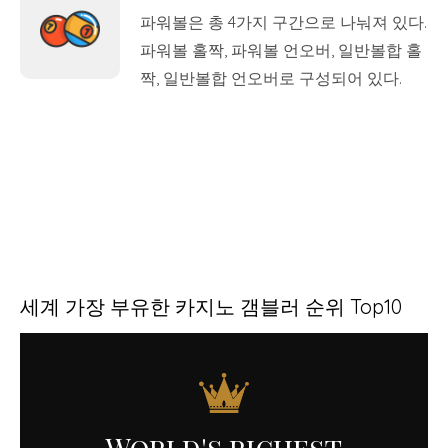
파워볼은 총 4가지 구간으로 나눠져 있다.
파워볼 홀짝, 파워볼 언오버, 일반볼합 홀
짝, 일반볼합 언오버로 구성되어 있다.
세계 가장 부유한 카지노 갬블러 순위 Top10
World's richest