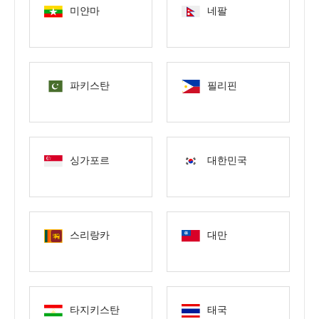
미얀마
네팔
파키스탄
필리핀
싱가포르
대한민국
스리랑카
대만
타지키스탄
태국