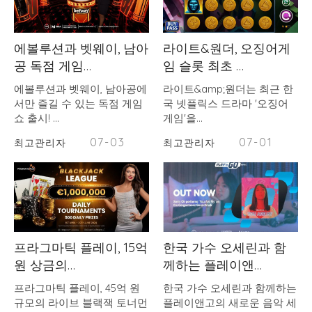
에볼루션과 벳웨이, 남아
라이트&원더, 오징어게
공 독점 게임…
임 슬롯 최초 …
에볼루션과 벳웨이, 남아공에
라이트&amp;원더는 최근 한
서만 즐길 수 있는 독점 게임
국 넷플릭스 드라마 '오징어
쇼 출시! …
게임'을…
07-03
07-01
최고관리자
최고관리자
프라그마틱 플레이, 15억
한국 가수 오세린과 함
원 상금의…
께하는 플레이앤…
프라그마틱 플레이, 45억 원
한국 가수 오세린과 함께하는
규모의 라이브 블랙잭 토너먼
플레이앤고의 새로운 음악 세