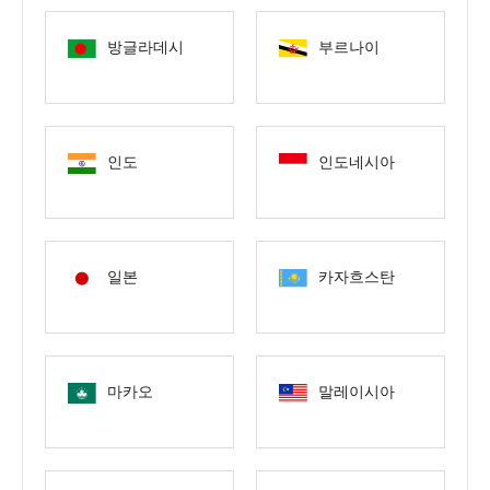
방글라데시
부르나이
인도
인도네시아
일본
카자흐스탄
마카오
말레이시아