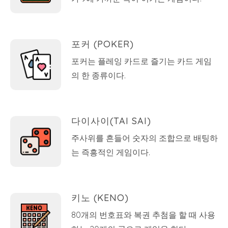
포커 (POKER)
포커는 플레잉 카드로 즐기는 카드 게임
의 한 종류이다.
다이사이(TAI SAI)
주사위를 흔들어 숫자의 조합으로 배팅하
는 즉흥적인 게임이다.
키노 (KENO)
80개의 번호표와 복권 추첨을 할 때 사용