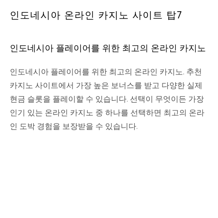
인도네시아 온라인 카지노 사이트 탑7
인도네시아 플레이어를 위한 최고의 온라인 카지노
인도네시아 플레이어를 위한 최고의 온라인 카지노. 추천
카지노 사이트에서 가장 높은 보너스를 받고 다양한 실제
현금 슬롯을 플레이할 수 있습니다. 선택이 무엇이든 가장
인기 있는 온라인 카지노 중 하나를 선택하면 최고의 온라
인 도박 경험을 보장받을 수 있습니다.