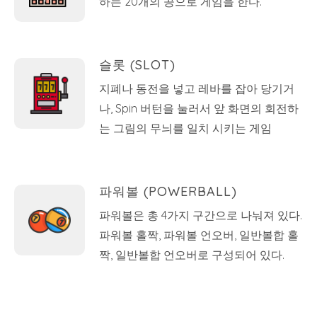
하는 20개의 공으로 게임을 한다.
슬롯 (SLOT)
지폐나 동전을 넣고 레바를 잡아 당기거
나, Spin 버턴을 눌러서 앞 화면의 회전하
는 그림의 무늬를 일치 시키는 게임
파워볼 (POWERBALL)
파워볼은 총 4가지 구간으로 나눠져 있다.
파워볼 홀짝, 파워볼 언오버, 일반볼합 홀
짝, 일반볼합 언오버로 구성되어 있다.