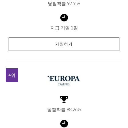
당첨확률 97.31%
지급 기일 2일
게임하기
4위
당첨확률 98.26%