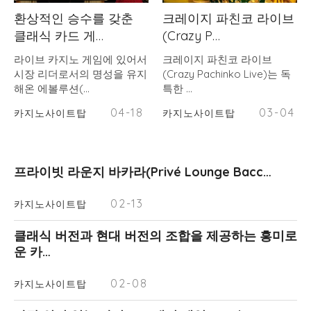
환상적인 승수를 갖춘
크레이지 파친코 라이브
클래식 카드 게…
(Crazy P…
라이브 카지노 게임에 있어서
크레이지 파친코 라이브
시장 리더로서의 명성을 유지
(Crazy Pachinko Live)는 독
해온 에볼루션(…
특한 …
04-18
03-04
카지노사이트탑
카지노사이트탑
프라이빗 라운지 바카라(Privé Lounge Bacc…
02-13
카지노사이트탑
클래식 버전과 현대 버전의 조합을 제공하는 흥미로
운 카…
02-08
카지노사이트탑