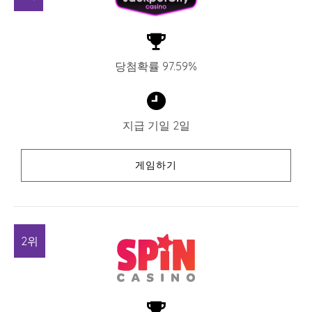
당첨확률 97.59%
지급 기일 2일
게임하기
2위