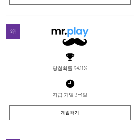
6위
당첨확률 94.11%
지급 기일 3~4일
게임하기