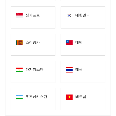
싱가포르
대한민국
스리랑카
대만
타지키스탄
태국
우즈베키스탄
베트남