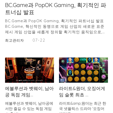
BC.Game과 PopOK Gaming, 획기적인 파
트너십 발표
BC.Game과 PopOK Gaming, 획기적인 파트너십 발표
BC.Game, 혁신적인 동맹으로 게임 산업의 새로운 표준
제시 게임 산업을 새롭게 정의할 획기적인 움직임으로,
BC.Game과 PopOK Gaming이 혁신적인 파트너십을 발
07-22
최고관리자
표했습니다. 이 전략적 동맹은 두 브랜드의 강점을 결합하
여 향상된 게임 경험과 혁신적인 콘텐츠를 제공할 것을 약
속합니다. BC.Game과 PopOK Gaming의 혁신적인 협
력, 온라…
에볼루션과 벳웨이, 남아
라이트&원더, 오징어게
공 독점 게임…
임 슬롯 최초 …
에볼루션과 벳웨이, 남아공에
라이트&amp;원더는 최근 한
서만 즐길 수 있는 독점 게임
국 넷플릭스 드라마 '오징어