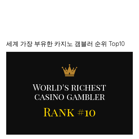
세계 가장 부유한 카지노 갬블러 순위 Top10
World's richest
casino gambler
Rank #10