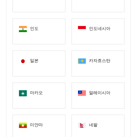
인도
인도네시아
일본
카자흐스탄
마카오
말레이시아
미얀마
네팔