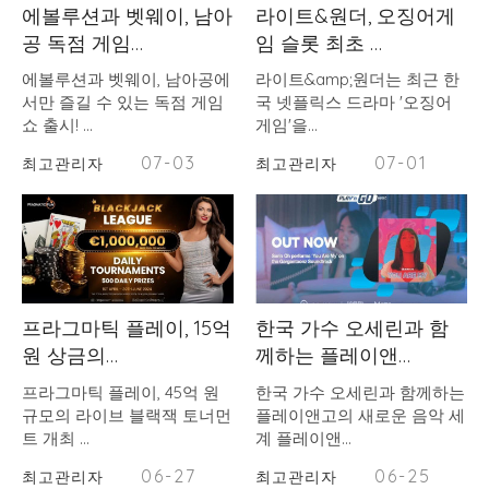
에볼루션과 벳웨이, 남아
라이트&원더, 오징어게
공 독점 게임…
임 슬롯 최초 …
에볼루션과 벳웨이, 남아공에
라이트&amp;원더는 최근 한
서만 즐길 수 있는 독점 게임
국 넷플릭스 드라마 '오징어
쇼 출시! …
게임'을…
07-03
07-01
최고관리자
최고관리자
프라그마틱 플레이, 15억
한국 가수 오세린과 함
원 상금의…
께하는 플레이앤…
프라그마틱 플레이, 45억 원
한국 가수 오세린과 함께하는
규모의 라이브 블랙잭 토너먼
플레이앤고의 새로운 음악 세
트 개최 …
계 플레이앤…
06-27
06-25
최고관리자
최고관리자