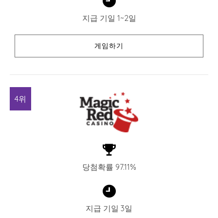
지급 기일 1~2일
게임하기
4위
당첨확률 97.11%
지급 기일 3일