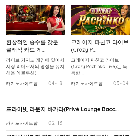
환상적인 승수를 갖춘
크레이지 파친코 라이브
클래식 카드 게…
(Crazy P…
라이브 카지노 게임에 있어서
크레이지 파친코 라이브
시장 리더로서의 명성을 유지
(Crazy Pachinko Live)는 독
해온 에볼루션(…
특한 …
04-18
03-04
카지노사이트탑
카지노사이트탑
프라이빗 라운지 바카라(Privé Lounge Bacc…
02-13
카지노사이트탑