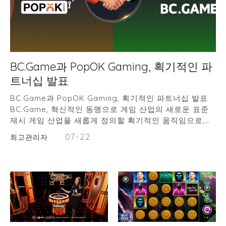
BC.Game과 PopOK Gaming, 획기적인 파
트너십 발표
BC.Game과 PopOK Gaming, 획기적인 파트너십 발표
BC.Game, 혁신적인 동맹으로 게임 산업의 새로운 표준
제시 게임 산업을 새롭게 정의할 획기적인 움직임으로,
BC.Game과 PopOK Gaming이 혁신적인 파트너십을 발
07-22
최고관리자
표했습니다. 이 전략적 동맹은 두 브랜드의 강점을 결합하
여 향상된 게임 경험과 혁신적인 콘텐츠를 제공할 것을 약
속합니다. BC.Game과 PopOK Gaming의 혁신적인 협
력, 온라…