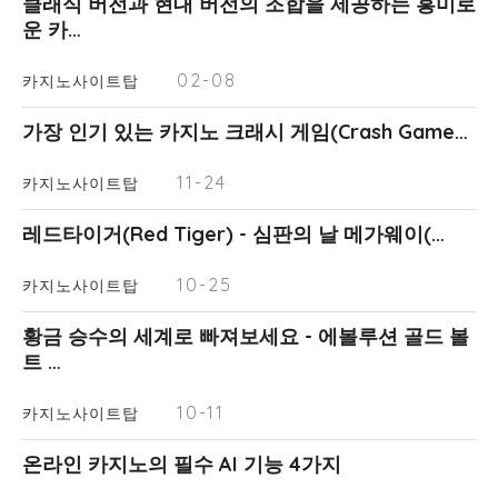
클래식 버전과 현대 버전의 조합을 제공하는 흥미로
운 카…
02-08
카지노사이트탑
가장 인기 있는 카지노 크래시 게임(Crash Game…
11-24
카지노사이트탑
레드타이거(Red Tiger) - 심판의 날 메가웨이(…
10-25
카지노사이트탑
황금 승수의 세계로 빠져보세요 - 에볼루션 골드 볼
트 …
10-11
카지노사이트탑
온라인 카지노의 필수 AI 기능 4가지