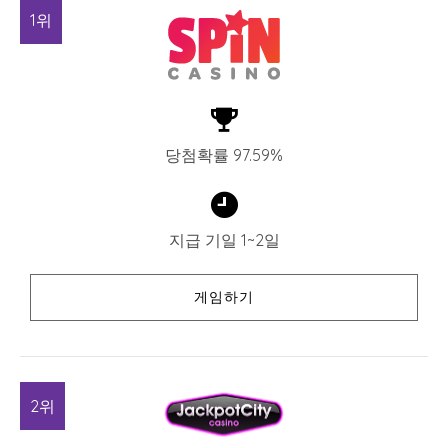
1위
당첨확률 97.59%
지급 기일 1~2일
게임하기
2위