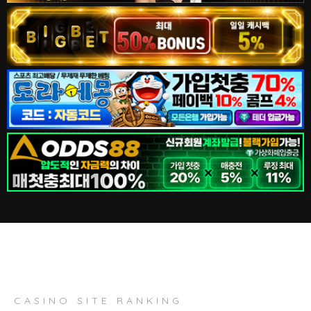
CASINO SITE RANKING