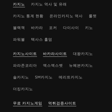
카지노
카지노 역사 및 유래
카지노 통계 현황
온라인카지노 역사
룰렛
블랙잭
바카라
포커
다이사이
키노
파워볼
텍사스 홀덤
카지노사이트
바카라사이트
대왕카지노
파라존코리아
엑스엑스벳
뉴헤븐카지노
솔카지노
SM카지노
메리트카지노
더킹카지노
무료 카지노게임
먹튀검증사이트