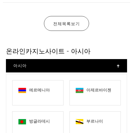
전체목록보기
온라인카지노사이트 - 아시아
아시아
에르메니아
아제르바이젠
방글라데시
부르나이