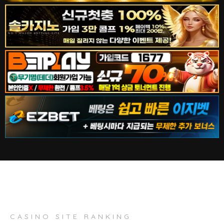
CASINO SITE RANKING