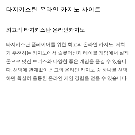
타지키스탄 온라인 카지노 사이트
최고의 타지키스탄 온라인카지노
타지키스탄 플레이어를 위한 최고의 온라인 카지노. 저희
가 추천하는 카지노에서 슬롯머신과 테이블 게임에서 실제
돈으로 멋진 보너스와 다양한 좋은 게임을 즐길 수 있습니
다. 선택에 관계없이 최고의 온라인 카지노 중 하나를 선택
하면 확실히 훌륭한 온라인 게임 경험을 얻을 수 있습니다.