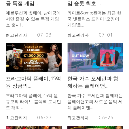
공 독점 게임…
임 슬롯 최초 …
에볼루션과 벳웨이, 남아공에
라이트&amp;원더는 최근 한
서만 즐길 수 있는 독점 게임
국 넷플릭스 드라마 '오징어
쇼 출시! …
게임'을…
07-03
07-01
최고관리자
최고관리자
프라그마틱 플레이, 15억
한국 가수 오세린과 함
원 상금의…
께하는 플레이앤…
프라그마틱 플레이, 45억 원
한국 가수 오세린과 함께하는
규모의 라이브 블랙잭 토너먼
플레이앤고의 새로운 음악 세
트 개최 …
계 플레이앤…
06-27
06-25
최고관리자
최고관리자