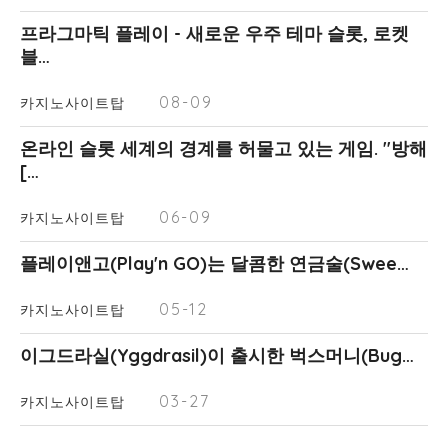
프라그마틱 플레이 - 새로운 우주 테마 슬롯, 로켓
블…
08-09
카지노사이트탑
온라인 슬롯 세계의 경계를 허물고 있는 게임. "방해
[…
06-09
카지노사이트탑
플레이앤고(Play'n GO)는 달콤한 연금술(Swee…
05-12
카지노사이트탑
이그드라실(Yggdrasil)이 출시한 벅스머니(Bug…
03-27
카지노사이트탑