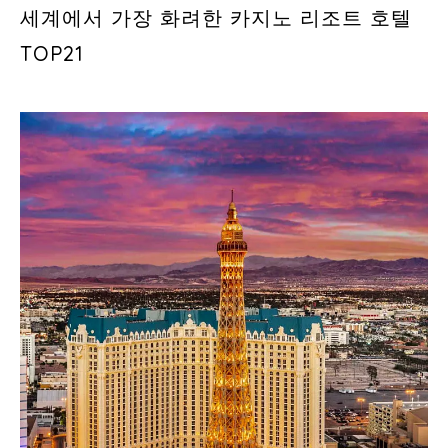
세계에서 가장 화려한 카지노 리조트 호텔
TOP21