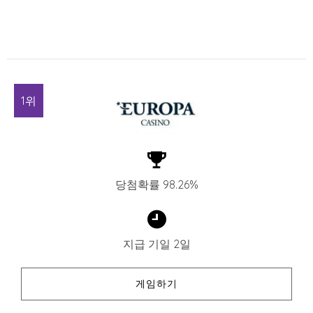
1위
당첨확률 98.26%
지급 기일 2일
게임하기