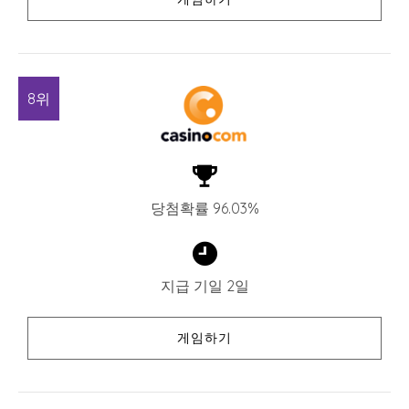
8위
당첨확률 96.03%
지급 기일 2일
게임하기