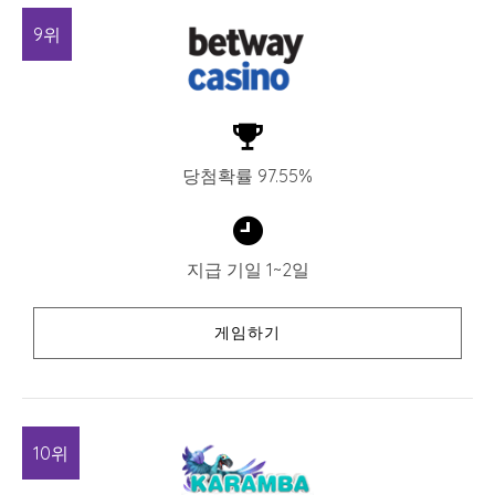
9위
당첨확률 97.55%
지급 기일 1~2일
게임하기
10위