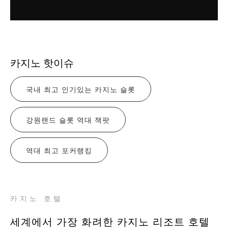
카지노 핫이슈
국내 최고 인기있는 카지노 슬롯
강원랜드 슬롯 역대 잭팟
역대 최고 포커랭킹
카지노 호텔
세계에서 가장 화려한 카지노 리조트 호텔