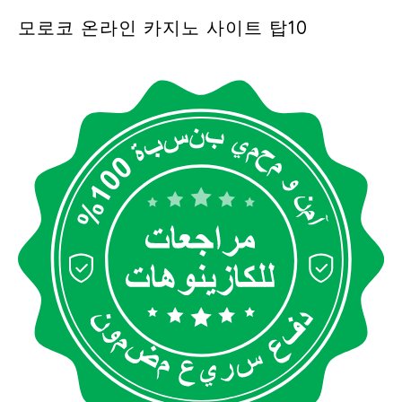
모로코 온라인 카지노 사이트 탑10