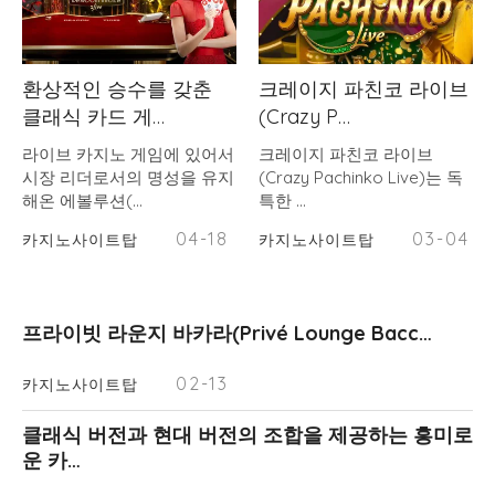
환상적인 승수를 갖춘
크레이지 파친코 라이브
클래식 카드 게…
(Crazy P…
라이브 카지노 게임에 있어서
크레이지 파친코 라이브
시장 리더로서의 명성을 유지
(Crazy Pachinko Live)는 독
해온 에볼루션(…
특한 …
04-18
03-04
카지노사이트탑
카지노사이트탑
프라이빗 라운지 바카라(Privé Lounge Bacc…
02-13
카지노사이트탑
클래식 버전과 현대 버전의 조합을 제공하는 흥미로
운 카…