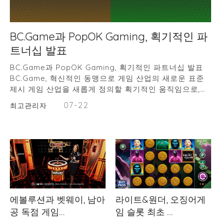
BC.Game과 PopOK Gaming, 획기적인 파
트너십 발표
BC.Game과 PopOK Gaming, 획기적인 파트너십 발표
BC.Game, 혁신적인 동맹으로 게임 산업의 새로운 표준
제시 게임 산업을 새롭게 정의할 획기적인 움직임으로,
BC.Game과 PopOK Gaming이 혁신적인 파트너십을 발
07-22
최고관리자
표했습니다. 이 전략적 동맹은 두 브랜드의 강점을 결합하
여 향상된 게임 경험과 혁신적인 콘텐츠를 제공할 것을 약
속합니다. BC.Game과 PopOK Gaming의 혁신적인 협
력, 온라…
에볼루션과 벳웨이, 남아
라이트&원더, 오징어게
공 독점 게임…
임 슬롯 최초 …