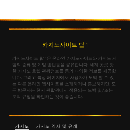
카지노사이트 탑 1
카지노사이트 탑 1은 온라인 카지노사이트와 카지노 게
임의 종류 및 게임 방법등을 공유합니다. 세계 곳곳 핫
한 카지노 호텔 관광정보를 등의 다양한 정보를 제공합
니다. 그리고 특정 페이지에서 사용자가 도박 할 수 있
는 다른 온라인 웹사이트를 소개하거나 홍보하지만, 모
든 방문자는 현지 관할권에서 적용되는 도박 및/또는
도박 규정을 확인하는 것이 좋습니다.
카지노
카지노 역사 및 유래