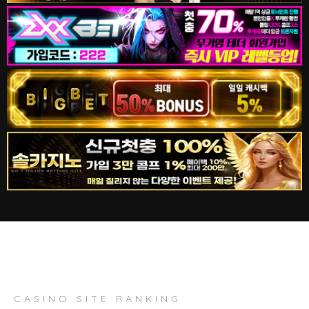
CASINO SITE RANKING