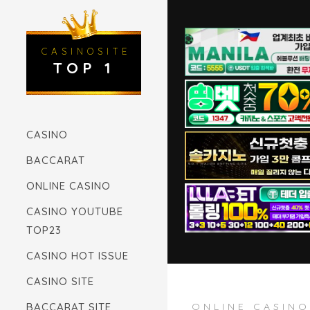
CASINOSITE
TOP 1
CASINO
BACCARAT
ONLINE CASINO
CASINO YOUTUBE
TOP23
CASINO HOT ISSUE
CASINO SITE
ONLINE CASINO
BACCARAT SITE