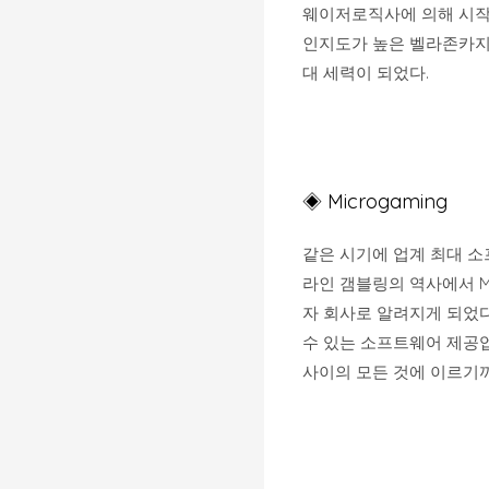
웨이저로직사에 의해 시작
인지도가 높은 벨라존카지노를
대 세력이 되었다.
◈ Microgaming
같은 시기에 업계 최대 소프
라인 갬블링의 역사에서 M
자 회사로 알려지게 되었다.
수 있는 소프트웨어 제공업
사이의 모든 것에 이르기