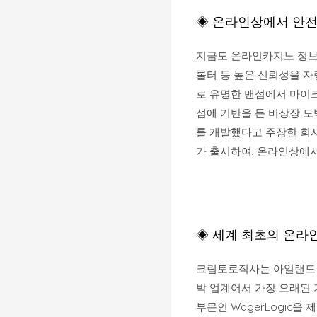
◈ 온라인상에서 안전
지금도 온라인카지노 정보 
롤터 등 높은 신뢰성을 자
로 유명한 맨섬에서 마이
섬에 기반을 둔 비상장 도
를 개발했다고 주장한 회사
가 출시하여, 온라인상에서
◈ 세계 최초의 온라
크립토로직사는 아일랜드 
박 업계어서 가장 오래된 기업
부문인 WagerLogic