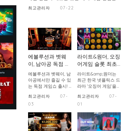
새롭게 정의할 획기적인 움직임으로,
07-22
최고관리자
BC.Game과 PopOK Gaming이 혁신적인
파트너십을 발표했습니다. 이 전략적 동맹은
두 브랜드의 강점을 결합하여 향상된 게임
경험과 혁신적인 콘텐츠를 제공할 것을 약속
합니다. BC.Game과 PopOK Gaming의 혁
신적인 협력, 온라…
에볼루션과 벳웨
라이트&원더, 오징
이, 남아공 독점 게
어게임 슬롯 최초
임…
…
에볼루션과 벳웨이, 남
라이트&amp;원더는
아공에서만 즐길 수 있
최근 한국 넷플릭스 드
는 독점 게임쇼 출시! …
라마 '오징어 게임'을…
07-
07-
최고관리자
최고관리자
03
01