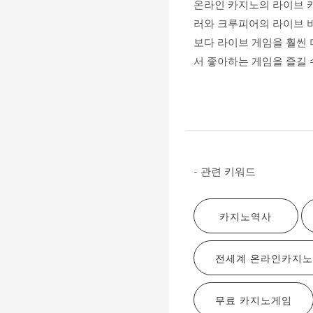
온라인 카지노의 라이브 
러와 크루피어의 라이브 
보다 라이브 게임을 훨씬
서 좋아하는 게임을 즐길 
- 관련 키워드
카지노역사
전세계 온라인카지노
무료 카지노게임