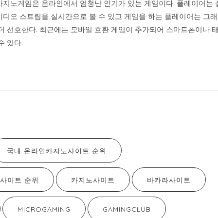
카지노게임은 온라인에서 엄청난 인기가 있는 게임이다. 플레이어는 
비디오 스트림을 실시간으로 볼 수 있고 게임을 하는 플레이어는 그래
 더 선호한다. 최근에는 모바일 호환 게임이 추가되어 스마트폰이나 
수 있다.
국내 온라인카지노사이트 순위
사이트 순위
카지노사이트
바카라사이트
MICROGAMING
GAMINGCLUB