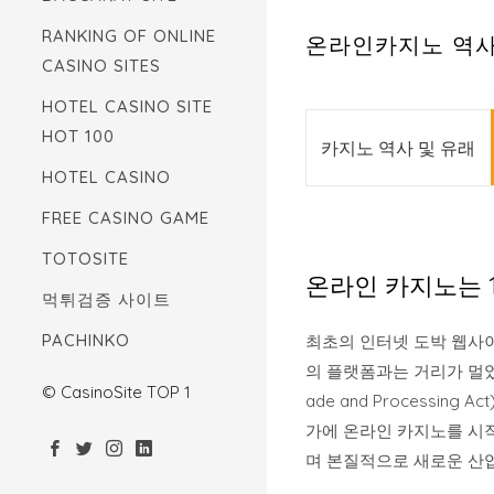
RANKING OF ONLINE
온라인카지노 역
CASINO SITES
HOTEL CASINO SITE
HOT 100
카지노 역사 및 유래
HOTEL CASINO
FREE CASINO GAME
TOTOSITE
온라인 카지노는 1
먹튀검증 사이트
PACHINKO
최초의 인터넷 도박 웹사이
의 플랫폼과는 거리가 멀었다
© CasinoSite TOP 1
ade and Processi
가에 온라인 카지노를 시
며 본질적으로 새로운 산