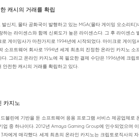
한 캐시의 거래를 확립
발신지, 몰타 공화국이 발행하고 있는 MGA(몰타 게이밍 오소리티)
랑하는 라이센스와 함께 신뢰도가 높은 라이센스다. 그 후 라이센스
크로 게이밍사가 마찬가지로 1994년에 시작되었다. 마이크로 게이밍
박 소프트웨어 회사로 1994년 세계 최초의 진정한 온라인 카지노 
다. 그리고 온라인 카지노에 꼭 필요한 결제 수단은 1996년에 크
 안전한 캐시의 거래를 확립하고 있다.
인 카지노
드블린에 기반을 둔 소프트웨어 응용 프로그램 서비스 제공업체로 
 중 하나이다. 2012년 Amaya Gaming Group에 인수되었으며 이
을 제 3자에게 매각했다. 세계 최초의 온라인 카지노는 크립토로직사의 