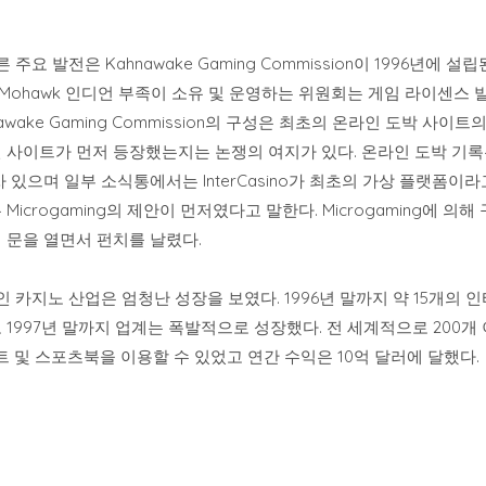
주요 발전은 Kahnawake Gaming Commission이 1996년에 설
 Mohawk 인디언 부족이 소유 및 운영하는 위원회는 게임 라이센스 
wake Gaming Commission의 구성은 최초의 온라인 도박 사이트
 사이트가 먼저 등장했는지는 논쟁의 여지가 있다. 온라인 도박 기록
 있으며 일부 소식통에서는 InterCasino가 최초의 가상 플랫폼이라
crogaming의 제안이 먼저였다고 말한다. Microgaming에 의해
 말에 문을 열면서 펀치를 날렸다.
 카지노 산업은 엄청난 성장을 보였다. 1996년 말까지 약 15개의 인
1997년 말까지 업계는 폭발적으로 성장했다. 전 세계적으로 200개
트 및 스포츠북을 이용할 수 있었고 연간 수익은 10억 달러에 달했다.
임