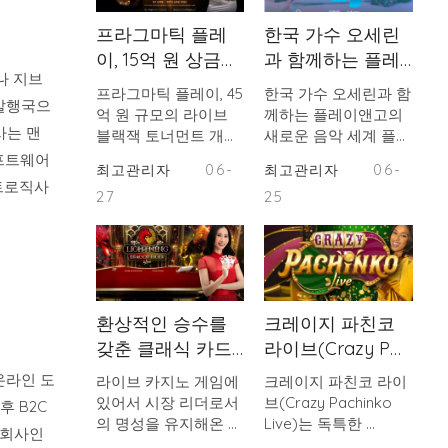
프라그마틱 플레
한국 가수 오세린
이, 15억 원 상금
과 함께하는 플레
나 지브
의…
이앤…
프라그마틱 플레이, 45
한국 가수 오세린과 함
 발행국으
억 원 규모의 라이브
께하는 플레이앤고의
사는 맨
블랙잭 토너먼트 개최
새로운 음악 세계 플레
…
이앤…
소프트웨어
06-
06-
최고관리자
최고관리자
립트로직사
27
25
환상적인 승수를
크레이지 파친코
갖춘 클래식 카드
라이브(Crazy P…
게…
온라인 도
라이브 카지노 게임에
크레이지 파친코 라이
있어서 시장 리더로서
브(Crazy Pachinko
후 B2C
의 명성을 유지해온 에
Live)는 독특한 …
자회사인
볼루션(…