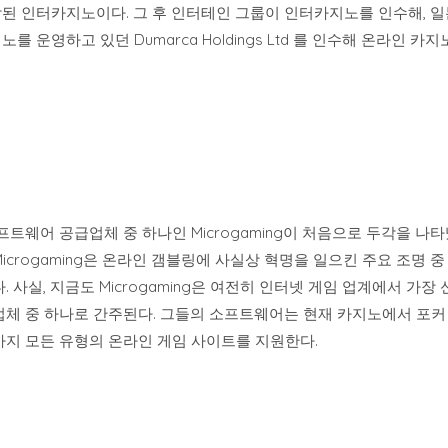
된 인터카지노이다. 그 후 인터테인 그룹이 인터카지노를 인수해, 
 운영하고 있던 Dumarca Holdings Ltd 를 인수해 온라인 카지
트웨어 공급업체 중 하나인 Microgaming이 처음으로 두각을 나타
icrogaming은 온라인 갬블링에 사실상 혁명을 일으킨 주요 조명 
 사실, 지금도 Microgaming은 여전히 인터넷 게임 업계에서 가장
체 중 하나로 간주된다. 그들의 소프트웨어는 현재 카지노에서 포커 
까지 모든 유형의 온라인 게임 사이트를 지원한다.