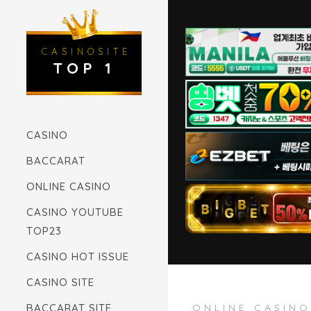
CASINOSITE
TOP 1
CASINO
BACCARAT
ONLINE CASINO
CASINO YOUTUBE
TOP23
CASINO HOT ISSUE
CASINO SITE
ONLINE CASINO
BACCARAT SITE