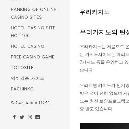
RANKING OF ONLINE
우리카지노
CASINO SITES
HOTEL CASINO SITE
우리카지노의 탄
HOT 100
HOTEL CASINO
우리카지노는 처음으로 온
는 카지노사이트는 메리트카
FREE CASINO GAME
7카지노 등를 운영하고 
TOTOSITE
습니다.
먹튀검증 사이트
우리계열 카지노가 인기있
PACHINKO
받은 적이 전혀 없으며 게
노는 최신 보안프로그램으
© CasinoSite TOP 1
증 받고 있습니다.