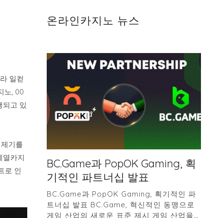
온라인카지노 뉴스
라 일컫
노, 00
행되고 있
 제기를
리계열카지
BC.Game과 PopOK Gaming, 획
트로 인
기적인 파트너십 발표
BC.Game과 PopOK Gaming, 획기적인 파
트너십 발표 BC.Game, 혁신적인 동맹으로
게임 산업의 새로운 표준 제시 게임 산업을