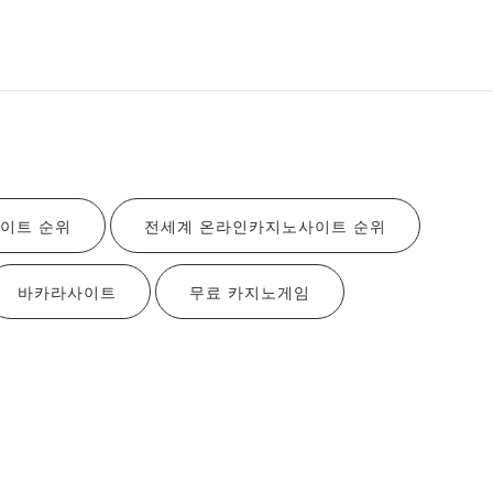
이트 순위
전세계 온라인카지노사이트 순위
바카라사이트
무료 카지노게임