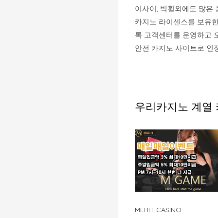
이사이, 빅휠외에도 많은
카지노 라이센스를 보유한
록 고객센터를 운영하고 오
안전 카지노 사이트로 인정
우리카지노 계열
MERIT CASINO