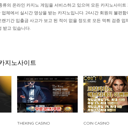
 종류의 온라인 카지노 게임을 서비스하고 있으며 모든 카지노사이트
 업체에서 실시간 영상을 받는 카지노입니다. 24시간 회원의 불편함
랜기간 입출금 사고가 보고 된 적이 없을 정도로 모든 먹튀 검증 
 받고 있습니다.
 카지노사이트
THEKING CASINO
COIN CASINO