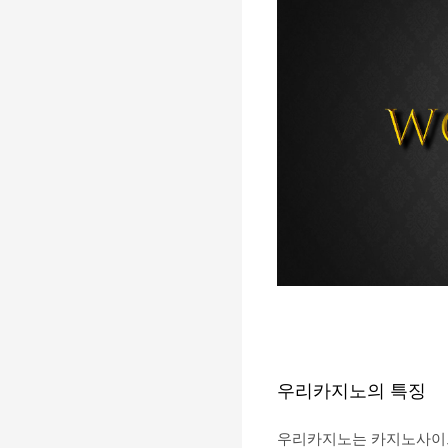
우리카지노의 특징
우리카지노는 카지노사이트,