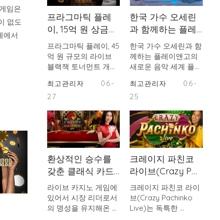
 게임은
프라그마틱 플레
한국 가수 오세린
이 없도
이, 15억 원 상금
과 함께하는 플레
업체에서
의…
이앤…
프라그마틱 플레이, 45
한국 가수 오세린과 함
억 원 규모의 라이브
께하는 플레이앤고의
블랙잭 토너먼트 개최
새로운 음악 세계 플레
…
이앤…
06-
06-
최고관리자
최고관리자
27
25
환상적인 승수를
크레이지 파친코
갖춘 클래식 카드
라이브(Crazy P…
게…
라이브 카지노 게임에
크레이지 파친코 라이
있어서 시장 리더로서
브(Crazy Pachinko
의 명성을 유지해온 에
Live)는 독특한 …
볼루션(…