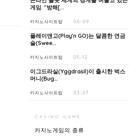
온라인 슬롯 세계의 경계를 허물고 있는
게임. "방해[…
06-09
카지노사이트탑
플레이앤고(Play'n GO)는 달콤한 연금
술(Swee…
05-12
카지노사이트탑
이그드라실(Yggdrasil)이 출시한 벅스
머니(Bug…
03-27
카지노사이트탑
CASINO GAME
카지노게임의 종류