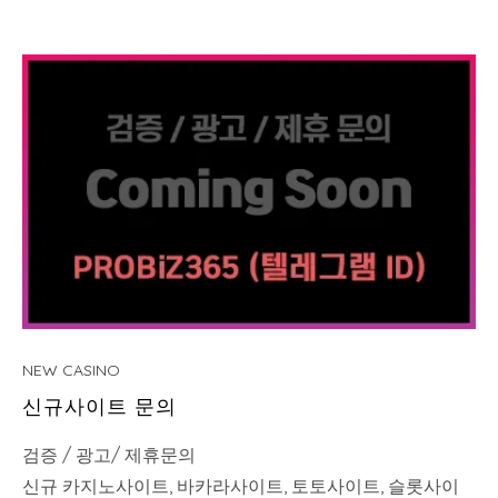
NEW CASINO
신규사이트 문의
검증 / 광고/ 제휴문의
신규 카지노사이트, 바카라사이트, 토토사이트, 슬롯사이