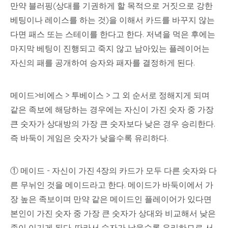
만약 블러핑(상대를 기권하게 할 목적으로 거짓으로 강한
베팅이나 레이스를 하는 것)을 이해서 카드를 바꾸지 않는
다면 패스 또는 스테이를 한다고 한다. 저녁을 먹은 후에는
마지막 베팅이 진행되고 죽지 않고 남아있는 플레이어는
자신의 패를 공개하여 승자와 패자를 결정하게 된다.
메이드>비에스 > 투베이스 > 그 외 순서로 정해지게 되며
같은 족보에 해당하는 경우에는 자신이 가진 숫자 중 가장
큰 숫자가 상대방의 가장 큰 숫자보다 낮은 경우 승리한다.
즉 바둑이 게임은 숫자가 낮을수록 유리하다.
① 메이드 - 자신이 가진 4장의 카드가 모두 다른 숫자와 다
른 무뉘인 것을 메이드라고 한다. 메이드가 바둑이에서 가
장 높은 족보이며 만약 같은 메이드인 플레이어가 있다면
본인이 가진 숫자 중 가장 큰 숫자가 상대와 비교해서 낮은
족이 이기게 된다. 따라서 숫자가 낮을수록 유리하므로 서