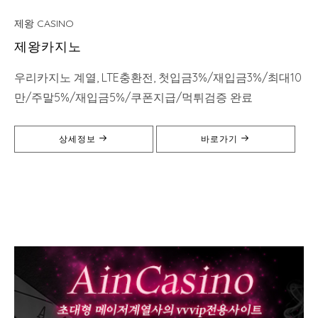
제왕 CASINO
제왕카지노
우리카지노 계열, LTE충환전, 첫입금3%/재입금3%/최대10
만/주말5%/재입금5%/쿠폰지급/먹튀검증 완료
상세정보
바로가기