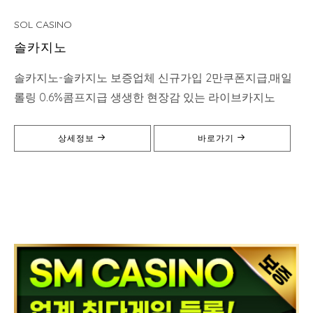
SOL CASINO
솔카지노
솔카지노-솔카지노 보증업체 신규가입 2만쿠폰지급,매일
롤링 0.6%콤프지급 생생한 현장감 있는 라이브카지노
상세정보
바로가기