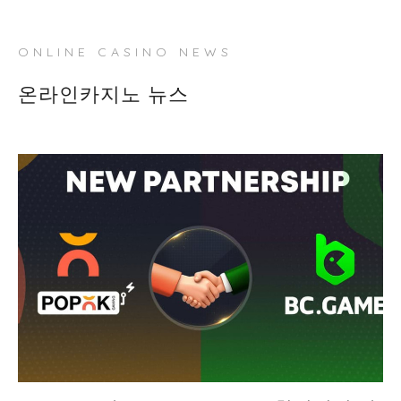
ONLINE CASINO NEWS
온라인카지노 뉴스