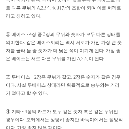
로 다른 무뉘의 A,2,3,4, rk 최강의 조합이 되며 이를 퍼펙트
라고 칭하고 있다.
② 베이스 - 4장 중 3장의 무뉘와 숫자가 모두 다른 상태를
의미한다. 같은 베이스끼리는 역시 서로가 가진 가장 큰 숫
자를 골라 둘 중 숫자가 더 낮은 쪽이 이기게 된다. 가장 좋
은 베이스는 서로 다른 무뉘를 가진 A,2,3, 이 된다.
③ 투베이스 - 2장은 무뉘가 같고, 2장은 숫자가 같은 경우
이다. 사실 투베이스 상태라면 확률적으로 승부와는 거리
가 멀다고 할 수 있다.
④ 기타 - 4장의 카드가 모두 같은 숫자 혹은 같은 무뉘인
경우이다. 포커에서는 상당히 좋지만 바둑이에서는 절망적
이다. 가장 좋지 않은 패이다.