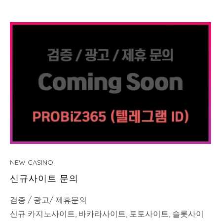
NEW CASINO
신규사이트 문의
검증 / 광고/ 제휴문의
신규 카지노사이트, 바카라사이트, 토토사이트, 슬롯사이