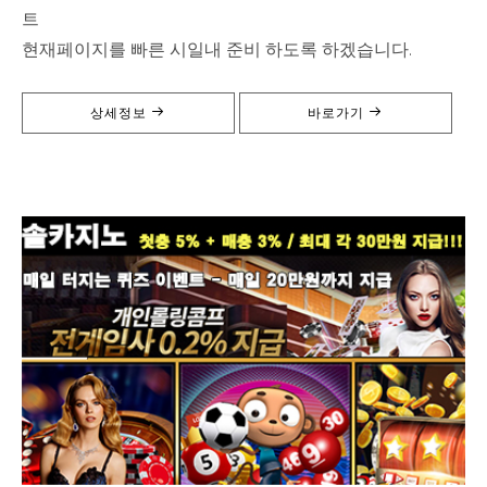
트
현재페이지를 빠른 시일내 준비 하도록 하겠습니다.
상세정보
바로가기