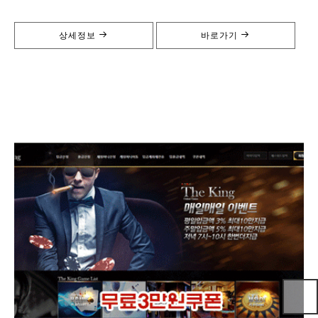
상세정보
바로가기