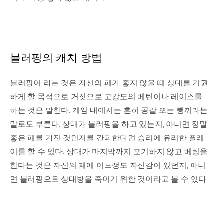
블러핑의 캐치 방법
블러핑이 라는 것은 자신의 패가 좋지 않을 때 상대를 기권
하게 할 목적으로 거짓으로 고강도의 베틴이나 레이스를
하는 것은 말한다. 게임 내에서는 흔히 공갈 또는 뺑끼라는
말로도 부른다. 상대가 블러핑을 하고 있는지, 아니면 정말
좋은 패를 가진 것인지를 간파한다면 승리에 유리한 플레
이를 할 수 있다. 상대가 마지막까지 포기하지 않고 베팅을
한다는 것은 자신의 패에 어느정도 자신감이 있던지, 아니
면 블러핑으로 상대방을 죽이기 위한 것이라고 볼 수 있다.