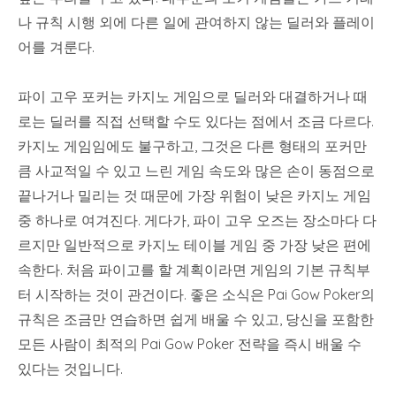
나 규칙 시행 외에 다른 일에 관여하지 않는 딜러와 플레이
어를 겨룬다.
파이 고우 포커는 카지노 게임으로 딜러와 대결하거나 때
로는 딜러를 직접 선택할 수도 있다는 점에서 조금 다르다.
카지노 게임임에도 불구하고, 그것은 다른 형태의 포커만
큼 사교적일 수 있고 느린 게임 속도와 많은 손이 동점으로
끝나거나 밀리는 것 때문에 가장 위험이 낮은 카지노 게임
중 하나로 여겨진다. 게다가, 파이 고우 오즈는 장소마다 다
르지만 일반적으로 카지노 테이블 게임 중 가장 낮은 편에
속한다. 처음 파이고를 할 계획이라면 게임의 기본 규칙부
터 시작하는 것이 관건이다. 좋은 소식은 Pai Gow Poker의
규칙은 조금만 연습하면 쉽게 배울 수 있고, 당신을 포함한
모든 사람이 최적의 Pai Gow Poker 전략을 즉시 배울 수
있다는 것입니다.