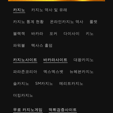
카지노
카지노 역사 및 유래
카지노 통계 현황
온라인카지노 역사
룰렛
블랙잭
바카라
포커
다이사이
키노
파워볼
텍사스 홀덤
카지노사이트
바카라사이트
대왕카지노
파라존코리아
엑스엑스벳
뉴헤븐카지노
솔카지노
SM카지노
메리트카지노
더킹카지노
무료 카지노게임
먹튀검증사이트