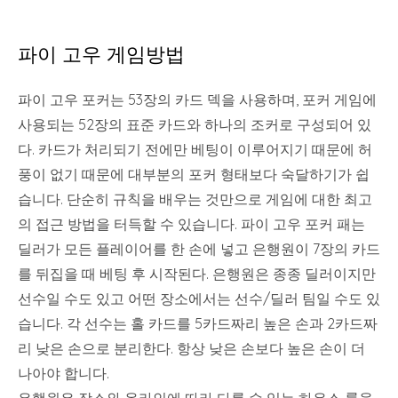
파이 고우 게임방법
파이 고우 포커는 53장의 카드 덱을 사용하며, 포커 게임에
사용되는 52장의 표준 카드와 하나의 조커로 구성되어 있
다. 카드가 처리되기 전에만 베팅이 이루어지기 때문에 허
풍이 없기 때문에 대부분의 포커 형태보다 숙달하기가 쉽
습니다. 단순히 규칙을 배우는 것만으로 게임에 대한 최고
의 접근 방법을 터득할 수 있습니다. 파이 고우 포커 패는
딜러가 모든 플레이어를 한 손에 넣고 은행원이 7장의 카드
를 뒤집을 때 베팅 후 시작된다. 은행원은 종종 딜러이지만
선수일 수도 있고 어떤 장소에서는 선수/딜러 팀일 수도 있
습니다. 각 선수는 홀 카드를 5카드짜리 높은 손과 2카드짜
리 낮은 손으로 분리한다. 항상 낮은 손보다 높은 손이 더
나아야 합니다.