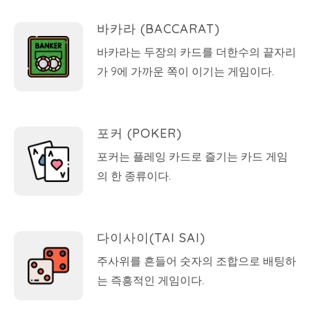
바카라 (BACCARAT)
바카라는 두장의 카드를 더한수의 끝자리
가 9에 가까운 쪽이 이기는 게임이다.
포커 (POKER)
포커는 플레잉 카드로 즐기는 카드 게임
의 한 종류이다.
다이사이(TAI SAI)
주사위를 흔들어 숫자의 조합으로 배팅하
는 즉흥적인 게임이다.