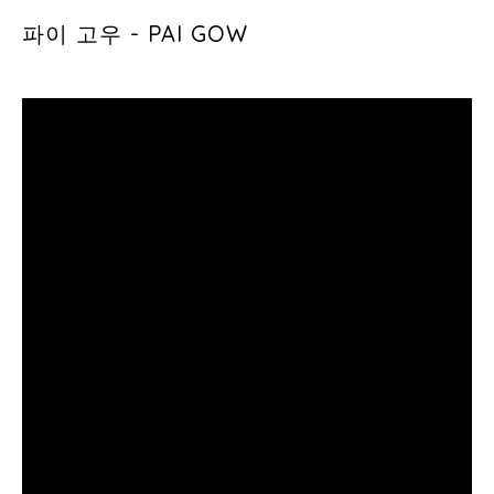
파이 고우 - PAI GOW