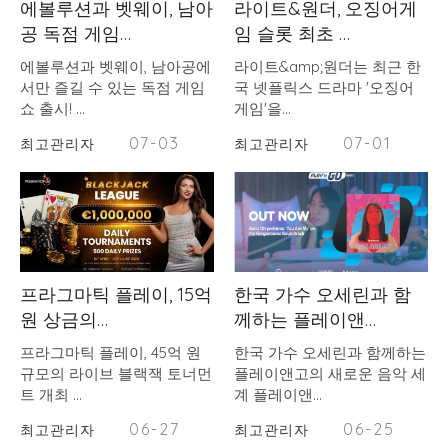
에볼루션과 벳웨이, 남아
라이트&원더, 오징어게
공 독점 게임…
임 슬롯 최초 …
에볼루션과 벳웨이, 남아공에
라이트&amp;원더는 최근 한
서만 즐길 수 있는 독점 게임
국 넷플릭스 드라마 '오징어
쇼 출시! …
게임'을…
07-03
07-01
최고관리자
최고관리자
프라그마틱 플레이, 15억
한국 가수 오세린과 함
원 상금의…
께하는 플레이앤…
프라그마틱 플레이, 45억 원
한국 가수 오세린과 함께하는
규모의 라이브 블랙잭 토너먼
플레이앤고의 새로운 음악 세
트 개최 …
계 플레이앤…
06-27
06-25
최고관리자
최고관리자