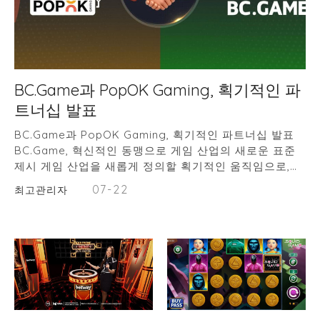
BC.Game과 PopOK Gaming, 획기적인 파
트너십 발표
BC.Game과 PopOK Gaming, 획기적인 파트너십 발표
BC.Game, 혁신적인 동맹으로 게임 산업의 새로운 표준
제시 게임 산업을 새롭게 정의할 획기적인 움직임으로,
BC.Game과 PopOK Gaming이 혁신적인 파트너십을 발
07-22
최고관리자
표했습니다. 이 전략적 동맹은 두 브랜드의 강점을 결합하
여 향상된 게임 경험과 혁신적인 콘텐츠를 제공할 것을 약
속합니다. BC.Game과 PopOK Gaming의 혁신적인 협
력, 온라…