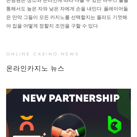
은행원은 장소와 온라인에 따라 다를 수 있는 하우스 룰을
통해서도 높은 자와 낮은 자에게 손을 내민다. 플레이어들
은 만약 그들이 모든 카지노를 선택할지는 몰라도 기껏해
야 집을 어떻게 정할지 조언을 구할 수 있다.
ONLINE CASINO NEWS
온라인카지노 뉴스