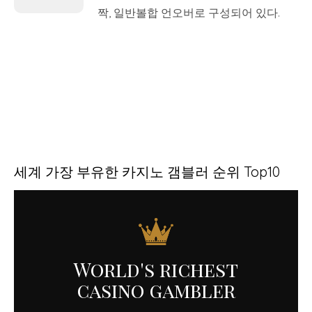
짝, 일반볼합 언오버로 구성되어 있다.
세계 가장 부유한 카지노 갬블러 순위 Top10
World's richest
casino gambler