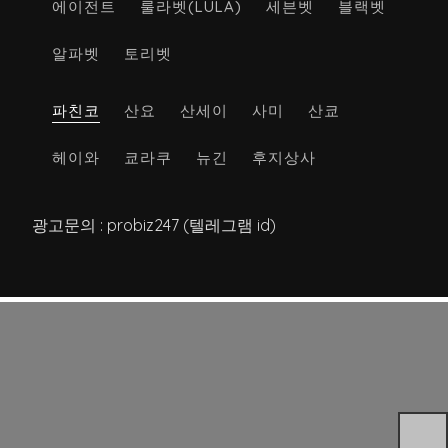
에이전트
룰라벳(LULA)
세븐벳
블랙벳
알파벳
토리벳
파친코
산요
산세이
사미
산쿄
헤이와
쿄라쿠
뉴긴
후지상사
광고문의 : probiz247 (텔레그램 id)