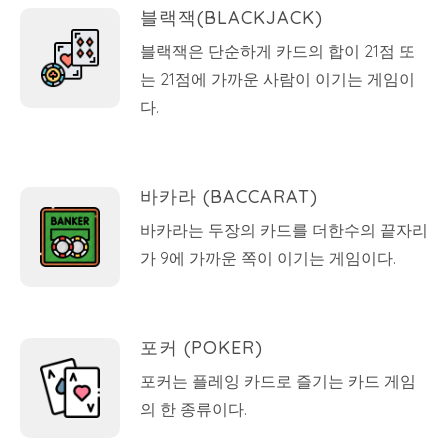
블랙잭(BLACKJACK)
블랙잭은 단순하게 카드의 합이 21점 또
는 21점에 가까운 사람이 이기는 게임이
다.
바카라 (BACCARAT)
바카라는 두장의 카드를 더한수의 끝자리
가 9에 가까운 쪽이 이기는 게임이다.
포커 (POKER)
포커는 플레잉 카드로 즐기는 카드 게임
의 한 종류이다.