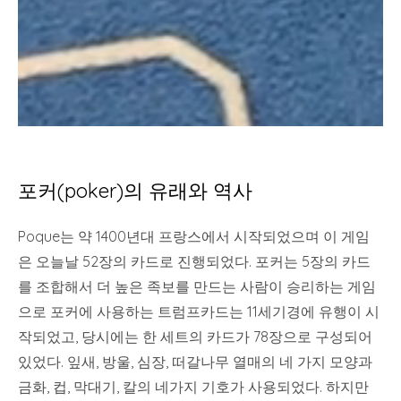
포커(poker)의 유래와 역사
Poque는 약 1400년대 프랑스에서 시작되었으며 이 게임
은 오늘날 52장의 카드로 진행되었다. 포커는 5장의 카드
를 조합해서 더 높은 족보를 만드는 사람이 승리하는 게임
으로 포커에 사용하는 트럼프카드는 11세기경에 유행이 시
작되었고, 당시에는 한 세트의 카드가 78장으로 구성되어
있었다. 잎새, 방울, 심장, 떠갈나무 열매의 네 가지 모양과
금화, 컵, 막대기, 칼의 네가지 기호가 사용되었다. 하지만