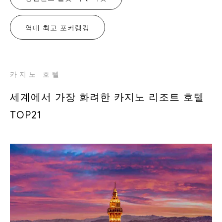
역대 최고 포커랭킹
카지노 호텔
세계에서 가장 화려한 카지노 리조트 호텔
TOP21