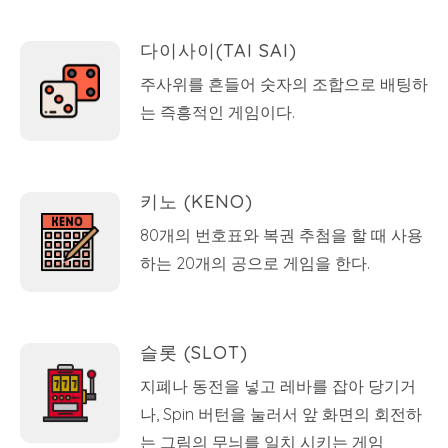
다이사이(TAI SAI)
주사위를 흔들어 숫자의 조합으로 배팅하
는 즉흥적인 게임이다.
키노 (KENO)
80개의 번호표와 복권 추첨을 할 때 사용
하는 20개의 공으로 게임을 한다.
슬롯 (SLOT)
지폐나 동전을 넣고 레바를 잡아 당기거
나, Spin 버턴을 눌러서 앞 화면의 회전하
는 그림의 무늬를 일치 시키는 게임