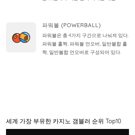
파워볼 (POWERBALL)
파워볼은 총 4가지 구간으로 나눠져 있다.
파워볼 홀짝, 파워볼 언오버, 일반볼합 홀
짝, 일반볼합 언오버로 구성되어 있다.
세계 가장 부유한 카지노 갬블러 순위 Top10