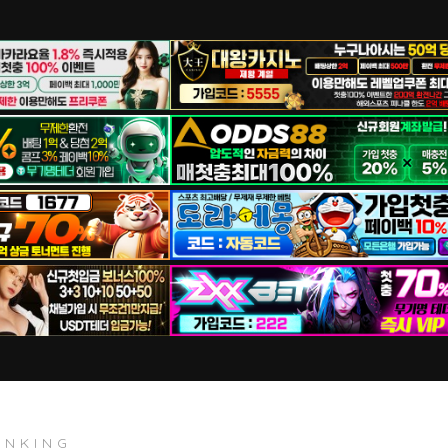
ANKING