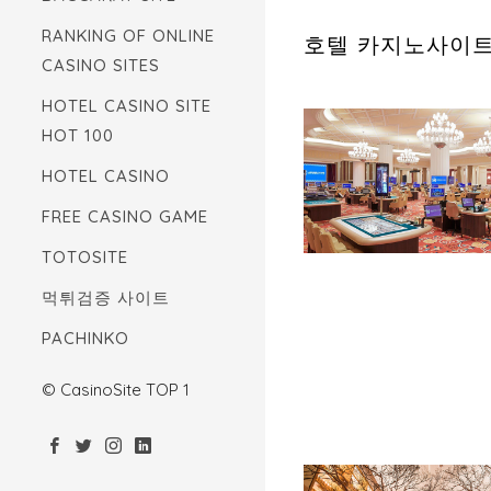
RANKING OF ONLINE
호텔 카지노사이트 
CASINO SITES
HOTEL CASINO SITE
HOT 100
HOTEL CASINO
FREE CASINO GAME
TOTOSITE
먹튀검증 사이트
PACHINKO
© CasinoSite TOP 1