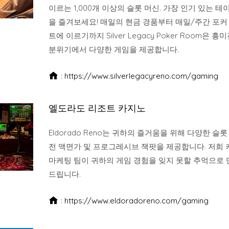
이르는 1,000개 이상의 슬롯 머신. 가장 인기 있는 테
을 즐겨보세요! 매일의 현금 경품부터 매일/주간 포커
트에 이르기까지 Silver Legacy Poker Room은 
분위기에서 다양한 게임을 제공합니다.
:
https://www.silverlegacyreno.com/gaming
엘도라도 리조트 카지노
Eldorado Reno는 귀하의 즐거움을 위해 다양한 슬롯
전 액면가 및 프로그레시브 잭팟을 제공합니다. 저희
마케팅 팀이 귀하의 게임 경험을 잊지 못할 추억으로
드립니다.
:
https://www.eldoradoreno.com/gaming