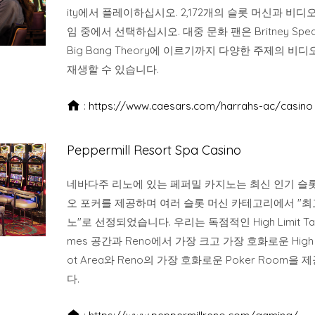
ity에서 플레이하십시오. 2,172개의 슬롯 머신과 비디오
임 중에서 선택하십시오. 대중 문화 팬은 Britney Spe
Big Bang Theory에 이르기까지 다양한 주제의 비디
재생할 수 있습니다.
:
https://www.caesars.com/harrahs-ac/casino
Peppermill Resort Spa Casino
네바다주 리노에 있는 페퍼밀 카지노는 최신 인기 슬
오 포커를 제공하며 여러 슬롯 머신 카테고리에서 "최
노"로 선정되었습니다. 우리는 독점적인 High Limit Tab
mes 공간과 Reno에서 가장 크고 가장 호화로운 High Li
ot Area와 Reno의 가장 호화로운 Poker Room을
다.