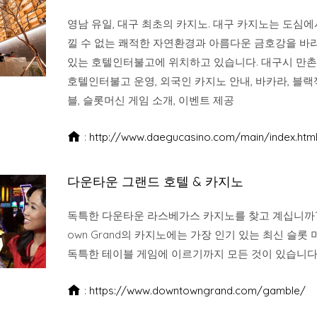
영남 유일, 대구 최초의 카지노. 대구 카지노는 도심에
낄 수 없는 쾌적한 자연환경과 아름다운 금호강을 바
있는 호텔인터불고에 위치하고 있습니다. 대구시 만촌
호텔인터불고 운영, 외국인 카지노 안내, 바카라, 블랙
블, 슬롯머신 게임 소개, 이벤트 제공
:
http://www.daegucasino.com/main/index.htm
다운타운 그랜드 호텔 & 카지노
독특한 다운타운 라스베가스 카지노를 찾고 계십니까? 
own Grand의 카지노에는 가장 인기 있는 최신 슬롯
독특한 테이블 게임에 이르기까지 모든 것이 있습니다
:
https://www.downtowngrand.com/gamble/