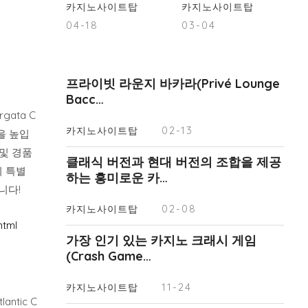
카지노사이트탑
카지노사이트탑
04-18
03-04
프라이빗 라운지 바카라(Privé Lounge
Bacc…
ata C
02-13
카지노사이트탑
을 높입
 및 경품
클래식 버전과 현대 버전의 조합을 제공
의 특별
하는 흥미로운 카…
니다!
02-08
카지노사이트탑
html
가장 인기 있는 카지노 크래시 게임
(Crash Game…
11-24
카지노사이트탑
ntic C