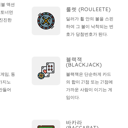
이블 액션
룰렛 (ROULEETE)
 토너먼
딜러가 휠 안의 볼을 스핀
흥미진진한
하여 그 볼이 낙착되는 번
호가 당첨번호가 된다.
블랙잭
(BLACKJACK)
 게임, 동
블랙잭은 단순하게 카드
 카지노
의 합이 21점 또는 21점에
 만들어
가까운 사람이 이기는 게
임이다.
바카라
(BACCARAT)