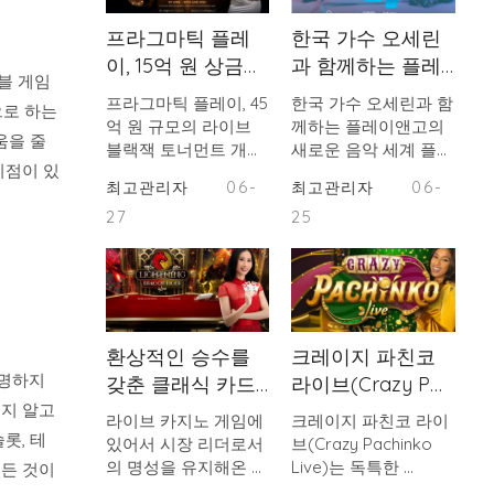
스
프라그마틱 플레
한국 가수 오세린
이, 15억 원 상금
과 함께하는 플레
블 게임
의…
이앤…
프라그마틱 플레이, 45
한국 가수 오세린과 함
으로 하는
억 원 규모의 라이브
께하는 플레이앤고의
움을 줄
블랙잭 토너먼트 개최
새로운 음악 세계 플레
이점이 있
…
이앤…
06-
06-
최고관리자
최고관리자
27
25
환상적인 승수를
크레이지 파친코
유명하지
갖춘 클래식 카드
라이브(Crazy P…
지 알고
게…
라이브 카지노 게임에
크레이지 파친코 라이
슬롯, 테
있어서 시장 리더로서
브(Crazy Pachinko
의 명성을 유지해온 에
Live)는 독특한 …
모든 것이
볼루션(…