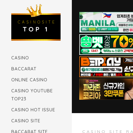
CASINOSITE
TOP 1
CASINO
BACCARAT
ONLINE CASINO
CASINO YOUTUBE
TOP23
CASINO HOT ISSUE
CASINO SITE
CASINO SITE R
BACCARAT SITE