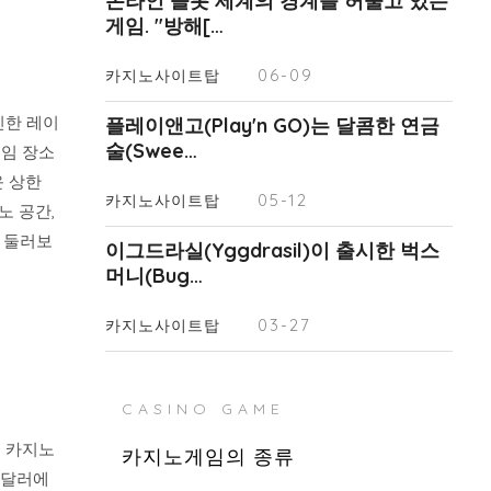
온라인 슬롯 세계의 경계를 허물고 있는
게임. "방해[…
06-09
카지노사이트탑
진한 레이
플레이앤고(Play'n GO)는 달콤한 연금
술(Swee…
게임 장소
운 상한
05-12
카지노사이트탑
노 공간,
을 둘러보
이그드라실(Yggdrasil)이 출시한 벅스
머니(Bug…
03-27
카지노사이트탑
CASINO GAME
인 카지노
카지노게임의 종류
0달러에