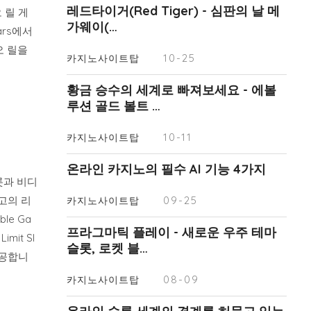
레드타이거(Red Tiger) - 심판의 날 메
 릴 게
가웨이(…
ars에서
오 릴을
10-25
카지노사이트탑
황금 승수의 세계로 빠져보세요 - 에볼
루션 골드 볼트 …
10-11
카지노사이트탑
온라인 카지노의 필수 AI 기능 4가지
롯과 비디
고의 리
09-25
카지노사이트탑
le Ga
프라그마틱 플레이 - 새로운 우주 테마
mit Sl
슬롯, 로켓 블…
 제공합니
08-09
카지노사이트탑