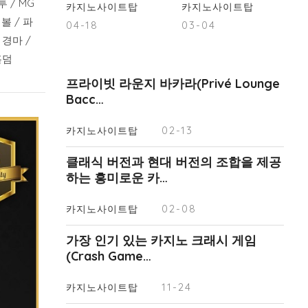
 / MG
카지노사이트탑
카지노사이트탑
볼 / 파
04-18
03-04
경마 /
홀덤
프라이빗 라운지 바카라(Privé Lounge
Bacc…
02-13
카지노사이트탑
클래식 버전과 현대 버전의 조합을 제공
하는 흥미로운 카…
02-08
카지노사이트탑
가장 인기 있는 카지노 크래시 게임
(Crash Game…
11-24
카지노사이트탑