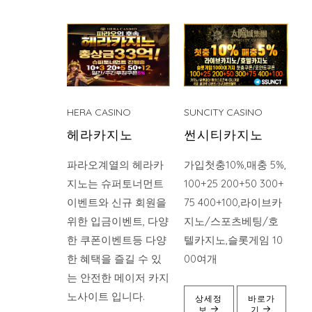
HERA CASINO
SUNCITY CASINO
헤라카지노
썬시티카지노
파라오계열의 헤라카
가입첫충10%,매충 5%,
지노는 슈퍼토너먼트
100+25 200+50 300+
이벤트와 신규 회원을
75 400+100,라이브카
위한 입금이벤트, 다양
지노/스포츠베팅/호
한 쿠폰이벤트등 다양
텔카지노,슬롯게임 10
한 혜택을 즐길 수 있
00여개
는 안전한 메이저 카지
노사이트 입니다.
상세정
바로가
보
기