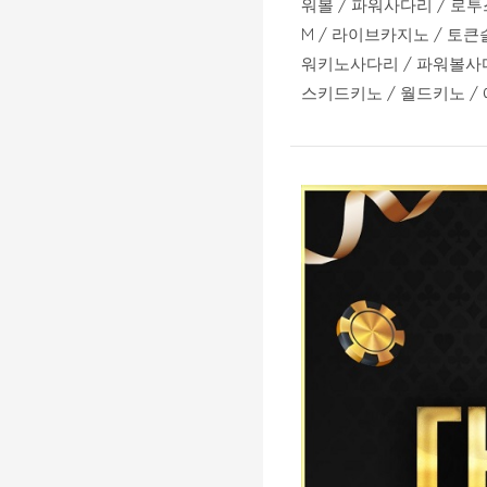
워볼 / 파워사다리 / 로투스
M / 라이브카지노 / 토큰슬
워키노사다리 / 파워볼사다리
스키드키노 / 월드키노 / 