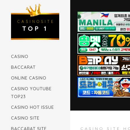
CASINOSITE
TOP 1
CASINO
BACCARAT
ONLINE CASINO
CASINO YOUTUBE
TOP23
CASINO HOT ISSUE
CASINO SITE
CASINO SITE H
BACCARAT SITE