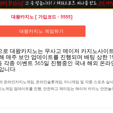
대왕카지노 [ 가입코드 - 5555]
대왕카지노 게임하기
으로 대왕카지노는 무사고 메이저 카지노사이트
해 매주 보안 업데이트를 진행되며 배팅 상한 1
등 각종 이벤트 365일 진행중인 국내 해외 온
입니다.
의 온라인카지노게임, 온라인슬롯게임, 미니게임 및 각종 스포츠 실
지노게임 업데이트를 진행, 안전하고 재미있는 메이저 카지노 안전