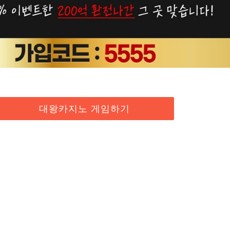
대왕카지노 게임하기