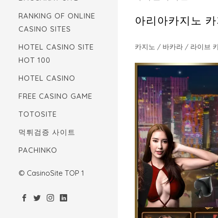
RANKING OF ONLINE
아리아카지노 
CASINO SITES
카지노 / 바카라 / 라이브
HOTEL CASINO SITE
HOT 100
HOTEL CASINO
FREE CASINO GAME
TOTOSITE
먹튀검증 사이트
PACHINKO
© CasinoSite TOP 1