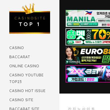
CASINOSITE
TOP 1
CASINO
BACCARAT
ONLINE CASINO
CASINO YOUTUBE
TOP23
CASINO HOT ISSUE
CASINO SITE
카지노사이트
BACCARAT SITE