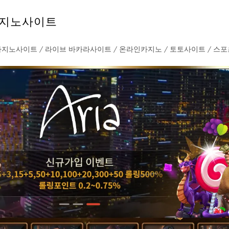
카지노사이트
 카지노사이트 / 라이브 바카라사이트 / 온라인카지노 / 토토사이트 / 스