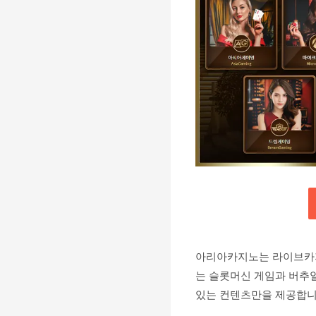
아리아카지노는 라이브카지노
는 슬롯머신 게임과 버추
있는 컨텐츠만을 제공합니