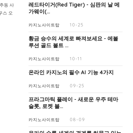
레드타이거(Red Tiger) - 심판의 날 메
하추동 사
가웨이(…
우스 오
10-25
카지노사이트탑
황금 승수의 세계로 빠져보세요 - 에볼
루션 골드 볼트 …
10-11
카지노사이트탑
온라인 카지노의 필수 AI 기능 4가지
09-25
카지노사이트탑
프라그마틱 플레이 - 새로운 우주 테마
슬롯, 로켓 블…
08-09
카지노사이트탑