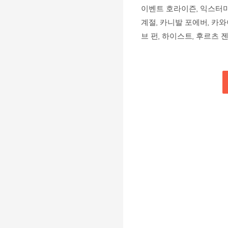
이벤트 호라이즌, 익스터미
계절, 카니발 포에버, 카와
브 펀, 하이스트, 후르츠 