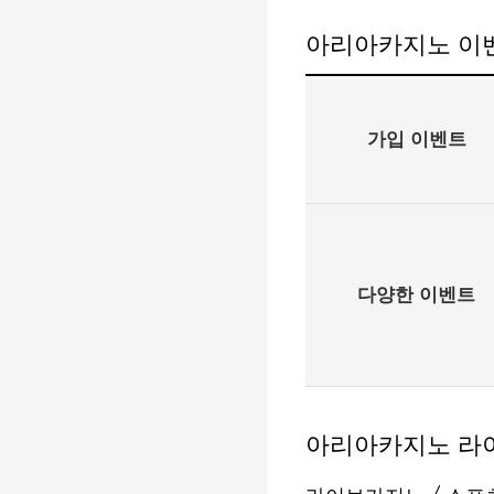
아리아카지노 이
가입 이벤트
다양한 이벤트
아리아카지노 라