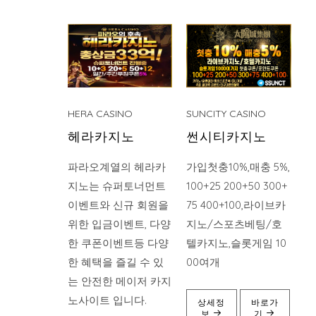
HERA CASINO
SUNCITY CASINO
헤라카지노
썬시티카지노
파라오계열의 헤라카
가입첫충10%,매충 5%,
지노는 슈퍼토너먼트
100+25 200+50 300+
이벤트와 신규 회원을
75 400+100,라이브카
위한 입금이벤트, 다양
지노/스포츠베팅/호
한 쿠폰이벤트등 다양
텔카지노,슬롯게임 10
한 혜택을 즐길 수 있
00여개
는 안전한 메이저 카지
노사이트 입니다.
상세정
바로가
보
기