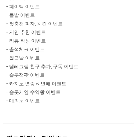
- 페이백 이벤트
- 돌발 이벤트
- 첫충전 피자, 치킨 이벤트
- 지인 추천 이벤트
- 리뷰 작성 이벤트
- 출석체크 이벤트
- 월급날 이벤트
- 텔레그램 친구 추가, 구독 이벤트
- 슬롯잭팟 이벤트
- 카지노 연승 & 연패 이벤트
- 슬롯게임 수익왕 이벤트
- 매의눈 이벤트