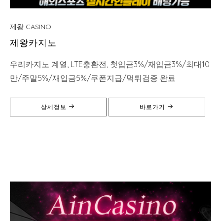
제왕 CASINO
제왕카지노
우리카지노 계열, LTE충환전, 첫입금3%/재입금3%/최대10
만/주말5%/재입금5%/쿠폰지급/먹튀검증 완료
상세정보
바로가기