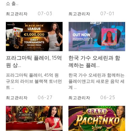
쇼 출…
07-03
07-01
최고관리자
최고관리자
프라그마틱 플레이, 15억
한국 가수 오세린과 함
원 상…
께하는 플레…
프라그마틱 플레이, 45억 원
한국 가수 오세린과 함께하는
규모의 라이브 블랙잭 토너먼
플레이앤고의 새로운 음악 세
트 …
계 …
06-27
06-25
최고관리자
최고관리자