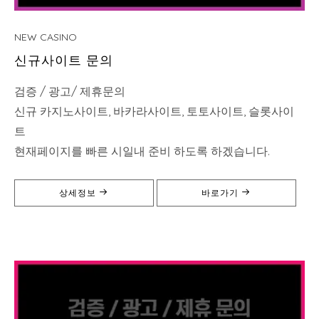
NEW CASINO
신규사이트 문의
검증 / 광고/ 제휴문의
신규 카지노사이트, 바카라사이트, 토토사이트, 슬롯사이
트
현재페이지를 빠른 시일내 준비 하도록 하겠습니다.
상세정보
바로가기