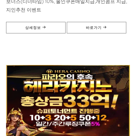
보너스(디너타임) 10%, 올인쿠폰매일지급,개인콤프 지급,
지인추천 이벤트
상세정보
바로가기