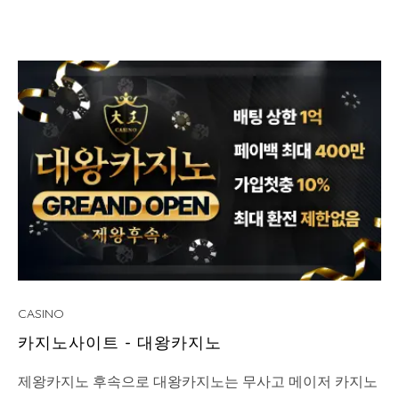
CASINO
카지노사이트 - 대왕카지노
제왕카지노 후속으로 대왕카지노는 무사고 메이저 카지노