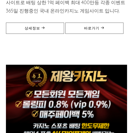
사이트로 배팅 상한 1억 페이백 최대 400만등 각종 이벤트
365일 진행중인 국내 온라인카지노 게임사이트 입니다.
상세정보
바로가기