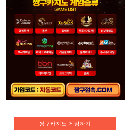
짱구카지노 게임하기