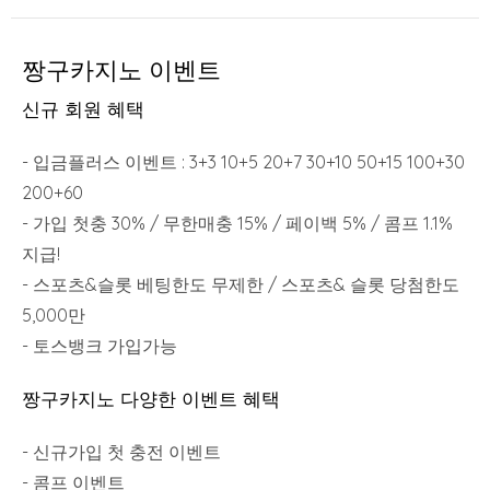
짱구카지노 이벤트
신규 회원 혜택
- 입금플러스 이벤트 : 3+3 10+5 20+7 30+10 50+15 100+30
200+60
- 가입 첫충 30% / 무한매충 15% / 페이백 5% / 콤프 1.1%
지급!
- 스포츠&슬롯 베팅한도 무제한 / 스포츠& 슬롯 당첨한도
5,000만
- 토스뱅크 가입가능
짱구카지노 다양한 이벤트 혜택
- 신규가입 첫 충전 이벤트
- 콤프 이벤트