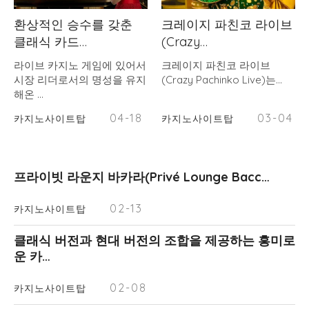
환상적인 승수를 갖춘
크레이지 파친코 라이브
클래식 카드…
(Crazy…
라이브 카지노 게임에 있어서
크레이지 파친코 라이브
시장 리더로서의 명성을 유지
(Crazy Pachinko Live)는…
해온 …
04-18
03-04
카지노사이트탑
카지노사이트탑
프라이빗 라운지 바카라(Privé Lounge Bacc…
02-13
카지노사이트탑
클래식 버전과 현대 버전의 조합을 제공하는 흥미로
운 카…
02-08
카지노사이트탑