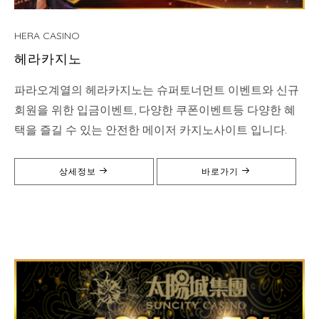
HERA CASINO
헤라카지노
파라오계열의 헤라카지노는 슈퍼토너먼트 이벤트와 신규
회원을 위한 입금이벤트, 다양한 쿠폰이벤트등 다양한 혜
택을 즐길 수 있는 안전한 메이저 카지노사이트 입니다.
상세정보
바로가기