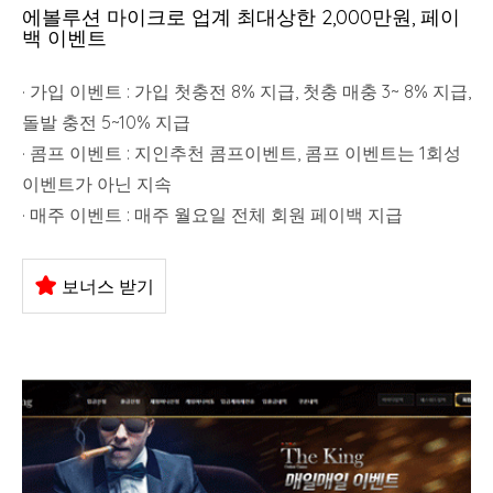
에볼루션 마이크로 업계 최대상한 2,000만원, 페이
백 이벤트
· 가입 이벤트 : 가입 첫충전 8% 지급, 첫충 매충 3~ 8% 지급,
돌발 충전 5~10% 지급
· 콤프 이벤트 : 지인추천 콤프이벤트, 콤프 이벤트는 1회성
이벤트가 아닌 지속
· 매주 이벤트 : 매주 월요일 전체 회원 페이백 지급
보너스 받기