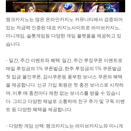
랭크카지노는 많은 온라인카지노 커뮤니티에서 검증되어
있는 자금력 인증된 대표 카지노사이트로 라이브카지노,
미니게임, 슬롯게임등 다양한 게임 플랫폼을 제공하고 있
습니다.
- 일간, 주간 이벤트와 혜택: 일간, 주간 루징쿠폰 이벤트로
매일 루징금의 5% 쿠폰발급, 한주 루징금의 5% 쿠폰발급
첫 입금 올인쿠폰, 감사쿠폰등 풍부한 보너스 쿠폰와 혜택
을 제공합니다. 신규 가입 회원은 첫 충전 보너스로 시작하
며, 이후 매 충전마다 제한 없는 보너스를 받을 수 있습니
다. 그리고 다양한 체널로 소통하며 친구 추가 및 구독 이벤
트 등 다양한 혜택을 제공합니다.
- 다양한 게임 선택: 랭크카지노는 라이브카지노와 미니게