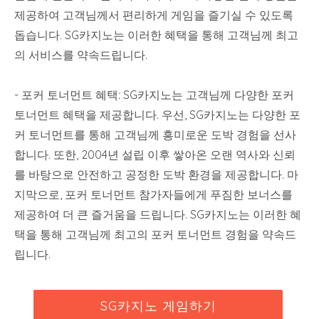
제공하여 고객님께서 편리하게 게임을 즐기실 수 있도록
돕습니다. SG카지노는 이러한 혜택을 통해 고객님께 최고
의 서비스를 약속드립니다.
- 포커 토너먼트 혜택: SG카지노는 고객님께 다양한 포커
토너먼트 혜택을 제공합니다. 우선, SG카지노는 다양한 포
커 토너먼트를 통해 고객님께 흥미로운 도박 경험을 선사
합니다. 또한, 2004년 설립 이후 쌓아온 오랜 역사와 신뢰
를 바탕으로 안전하고 공정한 도박 환경을 제공합니다. 마
지막으로, 포커 토너먼트 참가자들에게 푸짐한 보너스를
제공하여 더 큰 즐거움을 드립니다. SG카지노는 이러한 혜
택을 통해 고객님께 최고의 포커 토너먼트 경험을 약속드
립니다.
SG카지노 게임하기