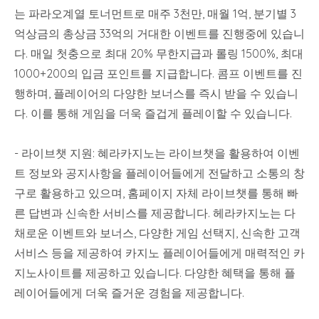
는 파라오계열 토너먼트로 매주 3천만, 매월 1억, 분기별 3
억상금의 총상금 33억의 거대한 이벤트를 진행중에 있습니
다. 매일 첫충으로 최대 20% 무한지급과 롤링 1500%, 최대
1000+200의 입금 포인트를 지급합니다. 콤프 이벤트를 진
행하며, 플레이어의 다양한 보너스를 즉시 받을 수 있습니
다. 이를 통해 게임을 더욱 즐겁게 플레이할 수 있습니다.
- 라이브챗 지원: 혜라카지노는 라이브챗을 활용하여 이벤
트 정보와 공지사항을 플레이어들에게 전달하고 소통의 창
구로 활용하고 있으며, 홈페이지 자체 라이브챗를 통해 빠
른 답변과 신속한 서비스를 제공합니다. 헤라카지노는 다
채로운 이벤트와 보너스, 다양한 게임 선택지, 신속한 고객
서비스 등을 제공하여 카지노 플레이어들에게 매력적인 카
지노사이트를 제공하고 있습니다. 다양한 혜택을 통해 플
레이어들에게 더욱 즐거운 경험을 제공합니다.