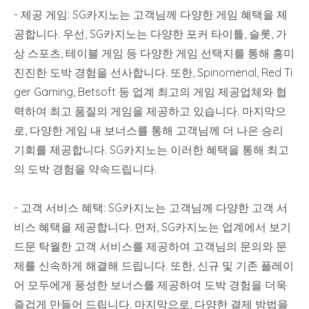
- 제공 게임: SG카지노는 고객님께 다양한 게임 혜택을 제
공합니다. 우선, SG카지노는 다양한 포커 타이틀, 슬롯, 가
상 스포츠, 테이블 게임 등 다양한 게임 선택지를 통해 흥미
진진한 도박 경험을 선사합니다. 또한, Spinomenal, Red Ti
ger Gaming, Betsoft 등 업계 최고의 게임 제공업체와 협
력하여 최고 품질의 게임을 제공하고 있습니다. 마지막으
로, 다양한 게임 내 보너스를 통해 고객님께 더 나은 승리
기회를 제공합니다. SG카지노는 이러한 혜택을 통해 최고
의 도박 경험을 약속드립니다.
- 고객 서비스 혜택: SG카지노는 고객님께 다양한 고객 서
비스 혜택을 제공합니다. 먼저, SG카지노는 업계에서 보기
드문 탁월한 고객 서비스를 제공하여 고객님의 문의와 문
제를 신속하게 해결해 드립니다. 또한, 신규 및 기존 플레이
어 모두에게 풍성한 보너스를 제공하여 도박 경험을 더욱
즐겁게 만들어 드립니다. 마지막으로, 다양한 결제 방법을