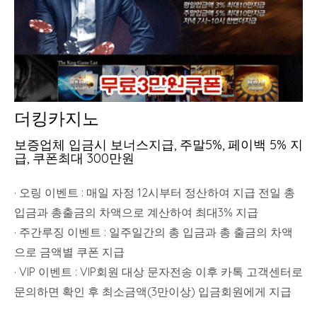
더킹카지노
보증업체 입금시 보너스지급, 주말5%, 페이백 5% 지
급, 쿠폰최대 300만원
· 오링 이벤트 : 매일 자정 12시부터 정산하여 지급 전일 총
입금과 총출금의 차액으로 계산하여 최대3% 지급
· 주간루징 이벤트 : 일주일간의 총 입금과 총 출금의 차액
으로 금액별 쿠폰 지급
· VIP 이벤트 : VIP회원 대상 문자전송 이후 카톡 고객센터로
문의하면 확인 후 최소금액(3만이상) 입금회원에게 지급