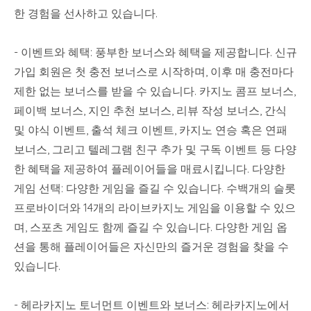
한 경험을 선사하고 있습니다.
- 이벤트와 혜택: 풍부한 보너스와 혜택을 제공합니다. 신규
가입 회원은 첫 충전 보너스로 시작하며, 이후 매 충전마다
제한 없는 보너스를 받을 수 있습니다. 카지노 콤프 보너스,
페이백 보너스, 지인 추천 보너스, 리뷰 작성 보너스, 간식
및 야식 이벤트, 출석 체크 이벤트, 카지노 연승 혹은 연패
보너스, 그리고 텔레그램 친구 추가 및 구독 이벤트 등 다양
한 혜택을 제공하여 플레이어들을 매료시킵니다. 다양한
게임 선택: 다양한 게임을 즐길 수 있습니다. 수백개의 슬롯
프로바이더와 14개의 라이브카지노 게임을 이용할 수 있으
며, 스포츠 게임도 함께 즐길 수 있습니다. 다양한 게임 옵
션을 통해 플레이어들은 자신만의 즐거운 경험을 찾을 수
있습니다.
- 헤라카지노 토너먼트 이벤트와 보너스: 헤라카지노에서