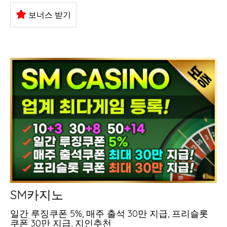
보너스 받기
SM카지노
일간 루징쿠폰 5%, 매주 출석 30만 지급, 프리슬롯
쿠폰 30만 지급, 지인추천