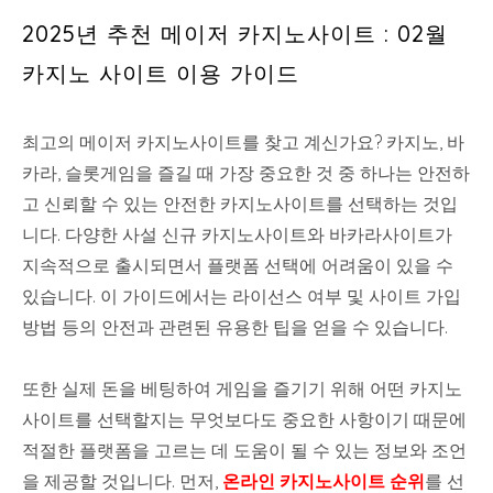
2025년 추천 메이저 카지노사이트 : 02월
카지노 사이트 이용 가이드
최고의 메이저 카지노사이트를 찾고 계신가요? 카지노, 바
카라, 슬롯게임을 즐길 때 가장 중요한 것 중 하나는 안전하
고 신뢰할 수 있는 안전한 카지노사이트를 선택하는 것입
니다. 다양한 사설 신규 카지노사이트와 바카라사이트가
지속적으로 출시되면서 플랫폼 선택에 어려움이 있을 수
있습니다. 이 가이드에서는 라이선스 여부 및 사이트 가입
방법 등의 안전과 관련된 유용한 팁을 얻을 수 있습니다.
또한 실제 돈을 베팅하여 게임을 즐기기 위해 어떤 카지노
사이트를 선택할지는 무엇보다도 중요한 사항이기 때문에
적절한 플랫폼을 고르는 데 도움이 될 수 있는 정보와 조언
을 제공할 것입니다. 먼저,
온라인 카지노사이트 순위
를 선