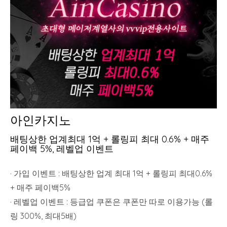
아인카지노
배팅상한 업계최대 1억 + 롤링피 최대 0.6% + 매주
페이백 5%, 레벨업 이벤트
· 가입 이벤트 : 배팅상한 업계 최대 1억 + 롤링피 최대0.6%
+ 매주 페이백5%
· 레벨업 이벤트 : 등급업 쿠폰은 쿠폰만 따로 이용가능 (롤
링 300%, 최대5배)