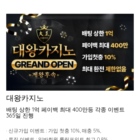
대왕카지노
배팅 상한 1억 페이백 최대 400만등 각종 이벤트
365일 진행
· 신규가입 이벤트 : 가입 첫충 10%, 매충 5%,
· 루징 이벤트 : 일반회원 롤링포인트 최고 0.8%