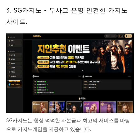
3. SG카지노 - 무사고 운영 안전한 카지노
사이트.
SG카지노는 항상 넉넉한 자본금과 최고의 서비스를 바탕
으로 카지노게임을 제공하고 있습니다.