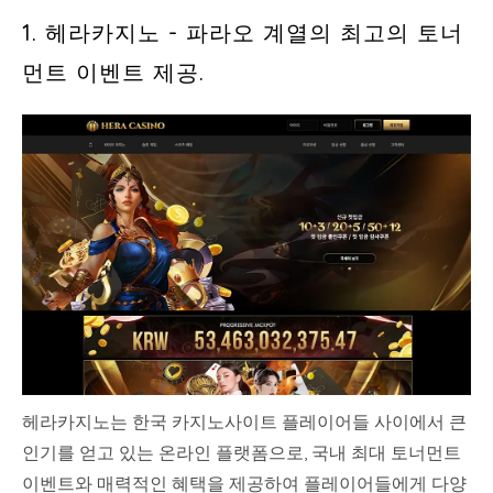
1. 헤라카지노 - 파라오 계열의 최고의 토너
먼트 이벤트 제공.
헤라카지노는 한국 카지노사이트 플레이어들 사이에서 큰
인기를 얻고 있는 온라인 플랫폼으로, 국내 최대 토너먼트
이벤트와 매력적인 혜택을 제공하여 플레이어들에게 다양