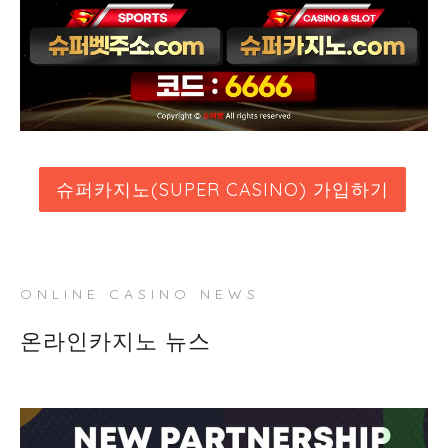
슈퍼카지노(SUPER CASINO) 가입하기
ONLINE CASINO NEWS
온라인카지노 뉴스