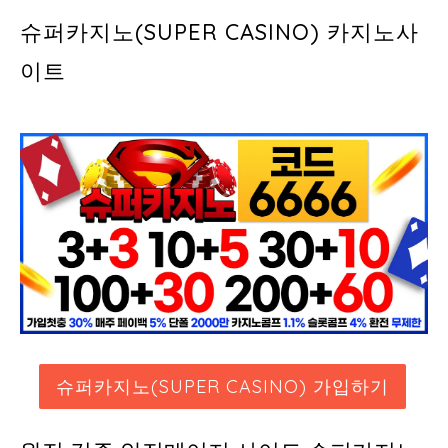
슈퍼카지노(SUPER CASINO) 카지노사
이트
슈퍼카지노(SUPER CASINO) 가입하기