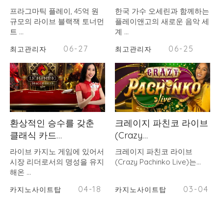
프라그마틱 플레이, 45억 원
한국 가수 오세린과 함께하는
규모의 라이브 블랙잭 토너먼
플레이앤고의 새로운 음악 세
트 …
계 …
06-27
06-25
최고관리자
최고관리자
환상적인 승수를 갖춘
크레이지 파친코 라이브
클래식 카드…
(Crazy…
라이브 카지노 게임에 있어서
크레이지 파친코 라이브
시장 리더로서의 명성을 유지
(Crazy Pachinko Live)는…
해온 …
04-18
03-04
카지노사이트탑
카지노사이트탑