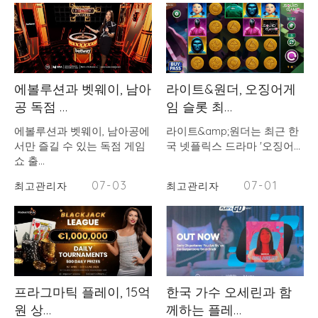
력, 온라…
에볼루션과 벳웨이, 남아
라이트&원더, 오징어게
공 독점 …
임 슬롯 최…
에볼루션과 벳웨이, 남아공에
라이트&amp;원더는 최근 한
서만 즐길 수 있는 독점 게임
국 넷플릭스 드라마 '오징어…
쇼 출…
07-03
07-01
최고관리자
최고관리자
프라그마틱 플레이, 15억
한국 가수 오세린과 함
원 상…
께하는 플레…