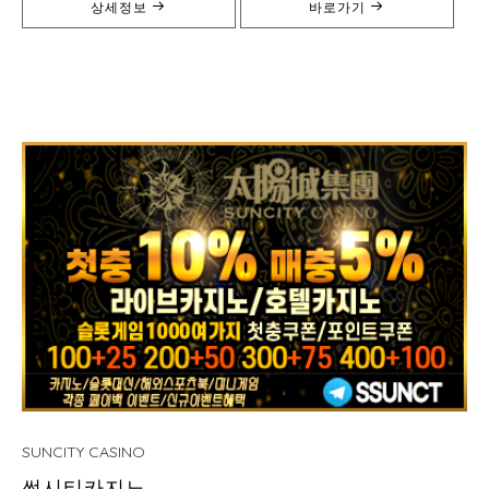
상세정보
바로가기
SUNCITY CASINO
썬시티카지노