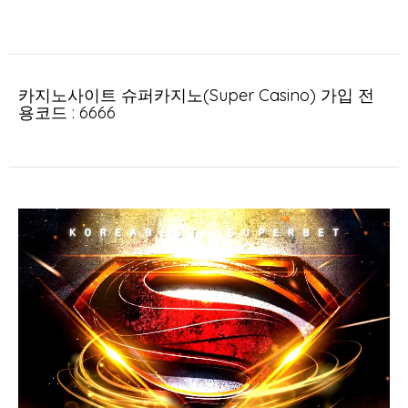
카지노사이트 슈퍼카지노(Super Casino) 가입 전
용코드 : 6666