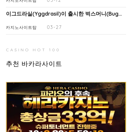
05-12
카지노사이트탑
이그드라실(Yggdrasil)이 출시한 벅스머니(Bug…
03-27
카지노사이트탑
CASINO HOT 100
추천 바카라사이트