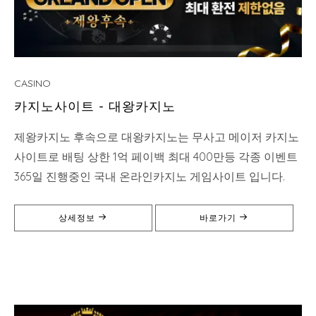
CASINO
카지노사이트 - 대왕카지노
제왕카지노 후속으로 대왕카지노는 무사고 메이저 카지노
사이트로 배팅 상한 1억 페이백 최대 400만등 각종 이벤트
365일 진행중인 국내 온라인카지노 게임사이트 입니다.
상세정보
바로가기