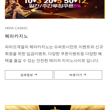
HERA CASINO
헤라카지노
파라오계열의 헤라카지노는 슈퍼토너먼트 이벤트와 신규
회원을 위한 입금이벤트, 다양한 쿠폰이벤트등 다양한 혜
택을 즐길 수 있는 안전한 메이저 카지노사이트 입니다.
상세정보
바로가기