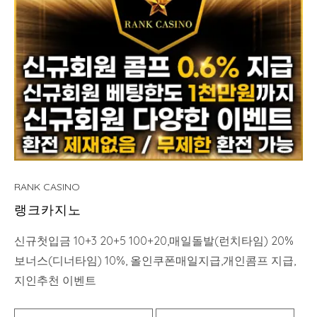
RANK CASINO
랭크카지노
신규첫입금 10+3 20+5 100+20,매일돌발(런치타임) 20%
보너스(디너타임) 10%, 올인쿠폰매일지급,개인콤프 지급,
지인추천 이벤트