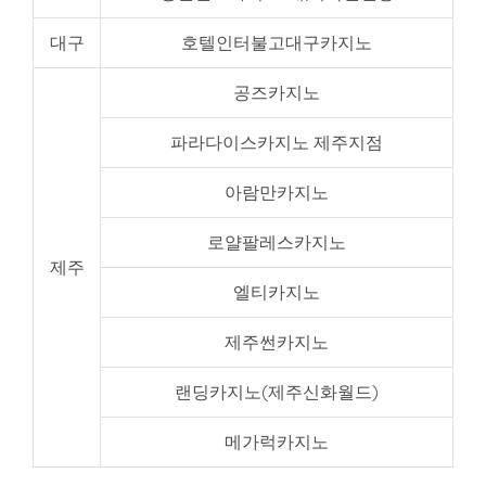
대구
호텔인터불고대구카지노
공즈카지노
파라다이스카지노 제주지점
아람만카지노
로얄팔레스카지노
제주
엘티카지노
제주썬카지노
랜딩카지노(제주신화월드)
메가럭카지노