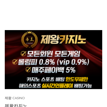
제왕 CASINO
제왕카지노