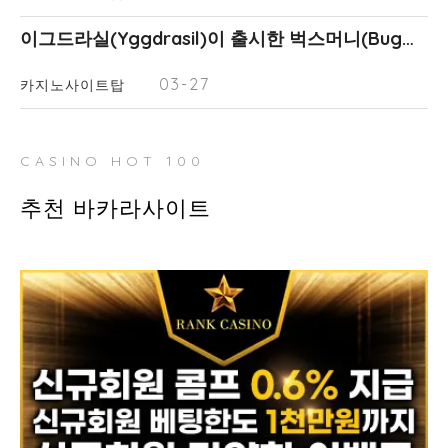
이그드라실(Yggdrasil)이 출시한 벅스머니(Bug…
03-27
카지노사이트탑
CASINO HOT 100
추천 바카라사이트