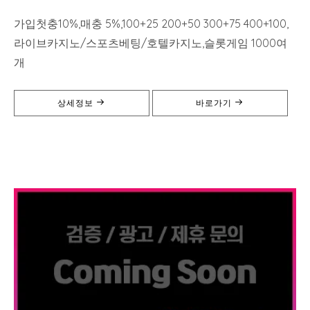
가입첫충10%,매충 5%,100+25 200+50 300+75 400+100,
라이브카지노/스포츠베팅/호텔카지노,슬롯게임 1000여
개
상세정보
바로가기