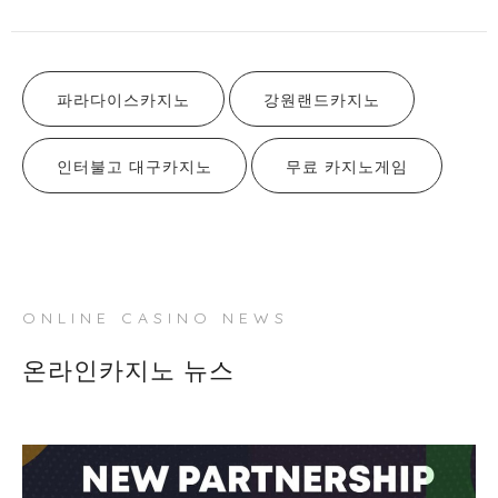
파라다이스카지노
강원랜드카지노
인터불고 대구카지노
무료 카지노게임
ONLINE CASINO NEWS
온라인카지노 뉴스