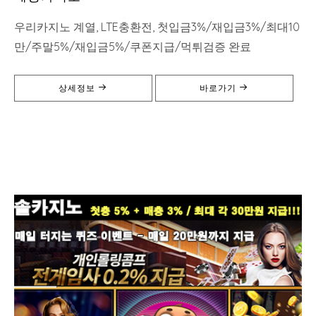
우리카지노 계열, LTE충환전, 첫입금3%/재입금3%/최대10
만/주말5%/재입금5%/쿠폰지급/먹튀검증 완료
상세정보
바로가기