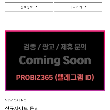
상세정보
바로가기
NEW CASINO
신규사이트 문의