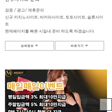
검증 / 광고/ 제휴문의
신규 카지노사이트, 바카라사이트, 토토사이트, 슬롯사이
트
현재페이지를 빠른 시일내 준비 하도록 하겠습니다.
상세정보
바로가기