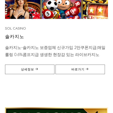
SOL CASINO
솔카지노
솔카지노-솔카지노 보증업체 신규가입 2만쿠폰지급,매일
롤링 0.6%콤프지급 생생한 현장감 있는 라이브카지노
상세정보
바로가기