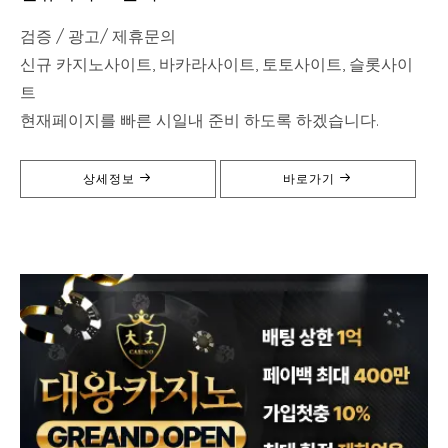
검증 / 광고/ 제휴문의
신규 카지노사이트, 바카라사이트, 토토사이트, 슬롯사이
트
현재페이지를 빠른 시일내 준비 하도록 하겠습니다.
상세정보
바로가기