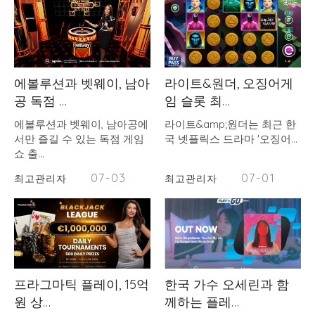
력, 온라…
에볼루션과 벳웨이, 남아
라이트&원더, 오징어게
공 독점 …
임 슬롯 최…
에볼루션과 벳웨이, 남아공에
라이트&amp;원더는 최근 한
서만 즐길 수 있는 독점 게임
국 넷플릭스 드라마 '오징어…
쇼 출…
07-03
07-01
최고관리자
최고관리자
프라그마틱 플레이, 15억
한국 가수 오세린과 함
원 상…
께하는 플레…