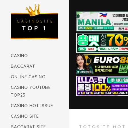
CASINOSITE
TOP 1
CASINO
BACCARAT
ONLINE CASINO
CASINO YOUTUBE
TOP23
CASINO HOT ISSUE
CASINO SITE
TOTOSITE HOT
BACCARAT SITE