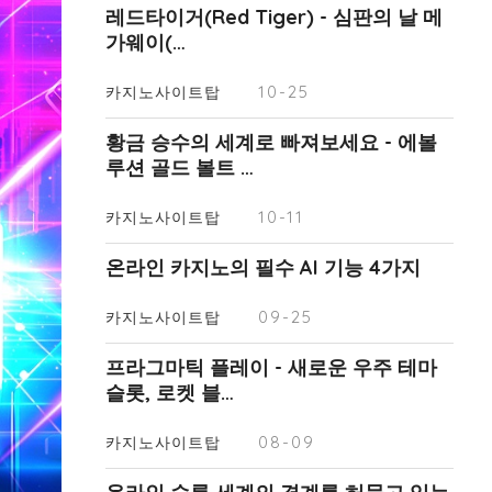
레드타이거(Red Tiger) - 심판의 날 메
가웨이(…
10-25
카지노사이트탑
황금 승수의 세계로 빠져보세요 - 에볼
루션 골드 볼트 …
10-11
카지노사이트탑
온라인 카지노의 필수 AI 기능 4가지
09-25
카지노사이트탑
프라그마틱 플레이 - 새로운 우주 테마
슬롯, 로켓 블…
08-09
카지노사이트탑