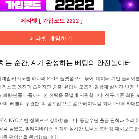
메타벳 [ 가입코드 2222 ]
메타벳 게임하기
치는 순간, AI가 완성하는 베팅의 안전놀이터
게임·카지노를 하나의 META 플랫폼으로 묶어, 데이터 기반 플레이
 확률·리스크 엔진과 초저지연 송출, 유럽식 오즈가 결합해 실시간 반영 
 배팅·단폴·다폴까지 전 전략을 폭넓게 지원합니다. 신규·기존 회원
며, 레벨과 무관한 ‘빅 콤프업’으로 콤프·페이백을 최대 2~3배 확대
 2FA, KYC 기반 정책으로 강화했습니다. 동일수단 출금 원칙과 처리 S
성을 높였고, 멀티디바이스 최적화·실시간 보너스 트래킹 대시보드·
 이용 편의성을 완성했습니다.