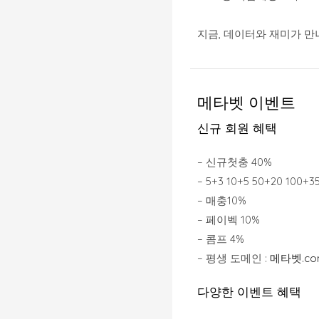
지금, 데이터와 재미가 만
메타벳 이벤트
신규 회원 혜택
– 신규첫충 40%
– 5+3 10+5 50+20 100+3
– 매충10%
– 페이벡 10%
– 콤프 4%
– 평생 도메인 :
메타벳.co
다양한 이벤트 혜택