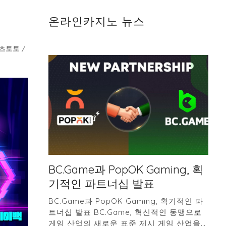
온라인카지노 뉴스
츠토토 /
BC.Game과 PopOK Gaming, 획
기적인 파트너십 발표
BC.Game과 PopOK Gaming, 획기적인 파
트너십 발표 BC.Game, 혁신적인 동맹으로
게임 산업의 새로운 표준 제시 게임 산업을