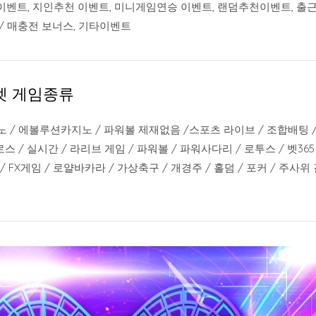
이벤트, 지인추천 이벤트, 미니게임연승 이벤트, 랜덤추천이벤트, 출
 / 매충전 보너스, 기타이벤트
벳 게임종류
 / 에볼루션카지노 / 파워볼 제재없음 /스포츠 라이브 / 조합배팅 
로스 / 실시간 / 라리브 게임 / 파워볼 / 파워사다리 / 로투스 / 벳365
/ FX게임 / 로얄바카라 / 가상축구 / 개경주 / 홀덤 / 포커 / 주사위 