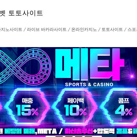
벳 토토사이트
 카지노사이트 / 라이브 바카라사이트 / 온라인카지노 / 토토사이트 / 스포