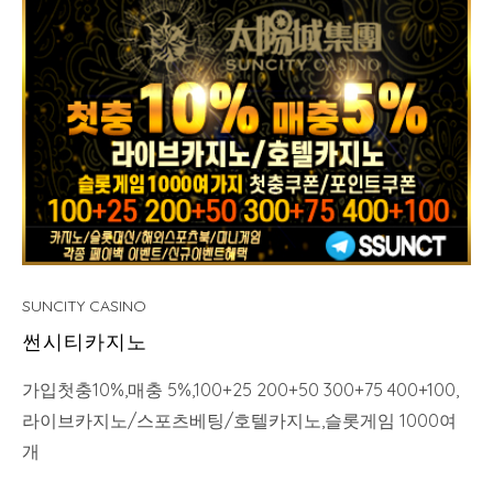
SUNCITY CASINO
썬시티카지노
가입첫충10%,매충 5%,100+25 200+50 300+75 400+100,
라이브카지노/스포츠베팅/호텔카지노,슬롯게임 1000여
개