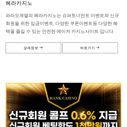
헤라카지노
파라오계열의 헤라카지노는 슈퍼토너먼트 이벤트와 신규
회원을 위한 입금이벤트, 다양한 쿠폰이벤트등 다양한 혜
택을 즐길 수 있는 안전한 메이저 카지노사이트 입니다.
상세정보
바로가기