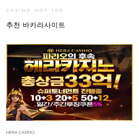
CASINO HOT 100
추천 바카라사이트
HERA CASINO