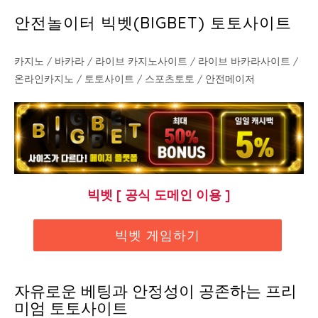
안전놀이터 빅벳(BIGBET) 토토사이트
카지노 / 바카라 / 라이브 카지노사이트 / 라이브 바카라사이트 /
온라인카지노 / 토토사이트 / 스포츠토토 / 안전메이저
빅벳 [ 공식 도메인 이용 ]
빅벳 게임하기
자유로운 베팅과 안정성이 공존하는 프리
미엄 토토사이트