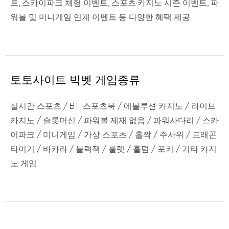
트, 스카이파크 체험 이벤트, 스포츠·카지노 시즌 이벤트, 파
워볼 및 미니게임 연계 이벤트 등 다양한 혜택 제공
토토사이트 빅벳 게임종류
실시간 스포츠 / BTI 스포츠북 / 에볼루션 카지노 / 라이브
카지노 / 슬롯머신 / 파워볼 제재 없음 / 파워사다리 / 스카
이파크 / 미니게임 / 가상 스포츠 / 홀짝 / 주사위 / 드래곤
타이거 / 바카라 / 블랙잭 / 룰렛 / 홀덤 / 포커 / 기타 카지
노 게임