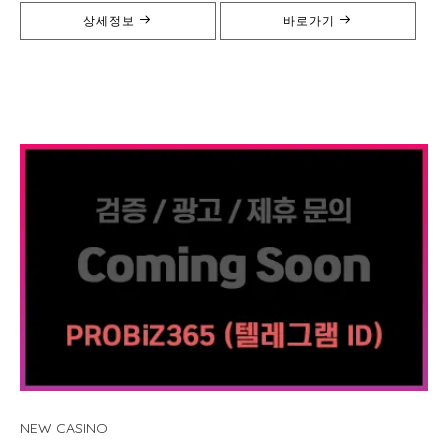
상세정보
바로가기
NEW CASINO