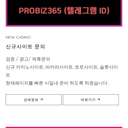
NEW CASINO
신규사이트 문의
검증 / 광고/ 제휴문의
신규 카지노사이트, 바카라사이트, 토토사이트, 슬롯사이
트
현재페이지를 빠른 시일내 준비 하도록 하겠습니다.
상세정보
바로가기