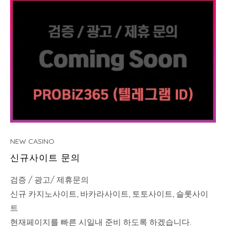
NEW CASINO
신규사이트 문의
검증 / 광고/ 제휴문의
신규 카지노사이트, 바카라사이트, 토토사이트, 슬롯사이
트
현재페이지를 빠른 시일내 준비 하도록 하겠습니다.