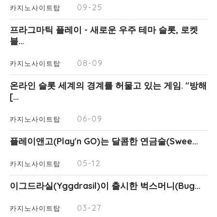
09-25
카지노사이트탑
프라그마틱 플레이 - 새로운 우주 테마 슬롯, 로켓
블…
08-09
카지노사이트탑
온라인 슬롯 세계의 경계를 허물고 있는 게임. "방해
[…
06-09
카지노사이트탑
플레이앤고(Play'n GO)는 달콤한 연금술(Swee…
05-12
카지노사이트탑
이그드라실(Yggdrasil)이 출시한 벅스머니(Bug…
03-27
카지노사이트탑