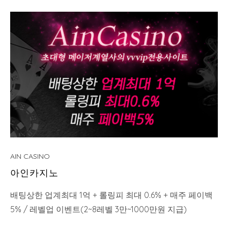
AIN CASINO
아인카지노
배팅상한 업계최대 1억 + 롤링피 최대 0.6% + 매주 페이백
5% / 레벨업 이벤트(2~8레벨 3만~1000만원 지급)