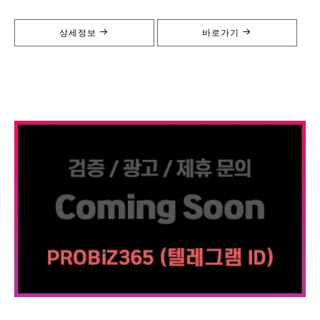
상세정보
바로가기