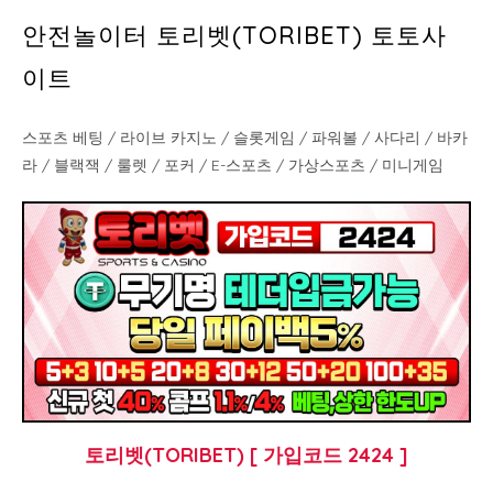
안전놀이터 토리벳(TORIBET) 토토사
이트
스포츠 베팅 / 라이브 카지노 / 슬롯게임 / 파워볼 / 사다리 / 바카
라 / 블랙잭 / 룰렛 / 포커 / E-스포츠 / 가상스포츠 / 미니게임
토리벳(TORIBET) [ 가입코드 2424 ]