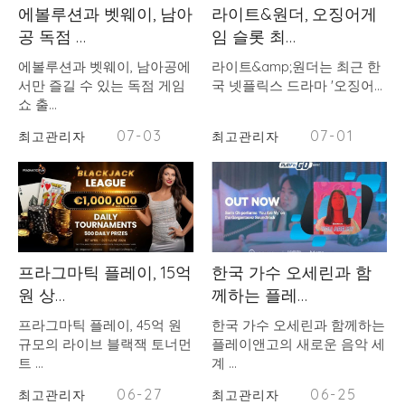
에볼루션과 벳웨이, 남아
라이트&원더, 오징어게
공 독점 …
임 슬롯 최…
에볼루션과 벳웨이, 남아공에
라이트&amp;원더는 최근 한
서만 즐길 수 있는 독점 게임
국 넷플릭스 드라마 '오징어…
쇼 출…
07-03
07-01
최고관리자
최고관리자
프라그마틱 플레이, 15억
한국 가수 오세린과 함
원 상…
께하는 플레…
프라그마틱 플레이, 45억 원
한국 가수 오세린과 함께하는
규모의 라이브 블랙잭 토너먼
플레이앤고의 새로운 음악 세
트 …
계 …
06-27
06-25
최고관리자
최고관리자