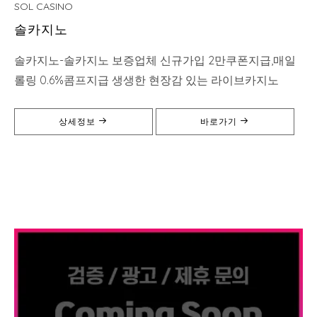
SOL CASINO
솔카지노
솔카지노-솔카지노 보증업체 신규가입 2만쿠폰지급,매일
롤링 0.6%콤프지급 생생한 현장감 있는 라이브카지노
상세정보
바로가기